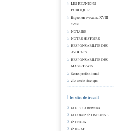
LES REUNIONS
PUBLIQUES
linguet un avocat au XVIII
siècle
NOTAIRE
NOTRE HISTOIRE
RESPONSABILITE DES
AVOCATS
RESPONSABILITE DES
MAGISTRATS
Secret professionnel
zLe cercle classique
les sites de travail
aa D B F à Bruxelles
aa Le traité de LISBONNE
ab FNUJA
ab le SAF