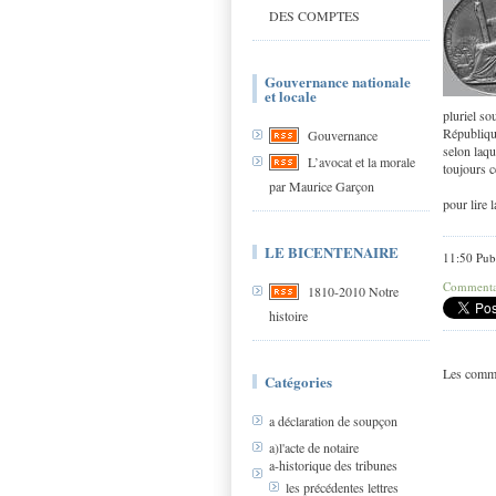
DES COMPTES
Gouvernance nationale
et locale
pluriel so
République
Gouvernance
selon laqu
L’avocat et la morale
toujours c
par Maurice Garçon
pour lire
LE BICENTENAIRE
11:50 Pub
Commentai
1810-2010 Notre
histoire
Les comme
Catégories
a déclaration de soupçon
a)l'acte de notaire
a-historique des tribunes
les précédentes lettres