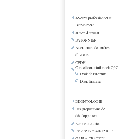
a-Secret professionnel et
Blanchiment
aL'acte d 'avocat
BATONNIER
Bicentenaire des ordres
d'avocats
CEDH
Conseil constitutionnel: QPC
Droit de l'Homme
Droit financier
DEONTOLOGIE
Des propositions de
développement
Europe et Justice
EXPERT COMPTABLE
GAFI et TRACFIN