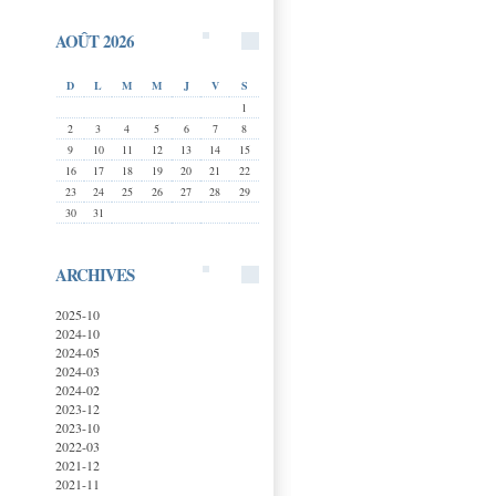
AOÛT 2026
D
L
M
M
J
V
S
1
2
3
4
5
6
7
8
9
10
11
12
13
14
15
16
17
18
19
20
21
22
23
24
25
26
27
28
29
30
31
ARCHIVES
2025-10
2024-10
2024-05
2024-03
2024-02
2023-12
2023-10
2022-03
2021-12
2021-11