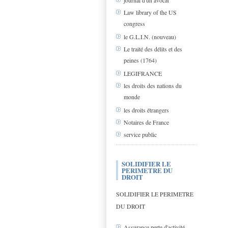
journal d'un avocat
Law library of the US
congress
le G.L.I.N. (nouveau)
Le traité des délits et des
peines (1764)
LEGIFRANCE
les droits des nations du
monde
les droits étrangers
Notaires de France
service public
SOLIDIFIER LE
PERIMETRE DU
DROIT
SOLIDIFIER LE PERIMETRE
DU DROIT
Assurance perte d'activité