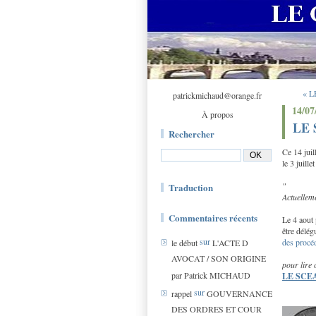
« 
patrickmichaud@orange.fr
14/07
À propos
LE 
Rechercher
Ce 14 jui
le 3 jui
"
Traduction
Actuelleme
Commentaires récents
Le 4 aout
être délég
sur
des procéd
le début
L'ACTE D
AVOCAT / SON ORIGINE
pour lire 
par Patrick MICHAUD
LE SCE
sur
rappel
GOUVERNANCE
DES ORDRES ET COUR