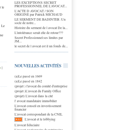
LES EXCEPTIONS SECRET
PROFESSIONNEL DE L’AVOCAT...
r le
L'ACTE D AVOCAT / SON
ORIGINE par Patrick MICHAUD
LE SERMENT DE BADINTER :Un
socle de notre...
. Le
Histoire du serment de l avocat De la...
L'intolérance serait elle de retour???
nne
Secret Professionnel:ses limites par
JM...
le secret de l avocat est il un fonds de...
NOUVELLES ACTIVITÉS
t
|
(a)Le passé en 1669
(a)Le passé en 1842
(projet ) l'avocat du comité d'entreprise
(projet )L'avocat du Family Office
(projet) L'avocat dans la cité
l' avocat mandataire immobilier
L'avocat conseil en investissement
financier
L'avocat correspondant de la CNIL
L'avocat et le lobbying
L'avocat fiduciaire
L'avocat gestionnaire de patrimoine