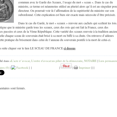
commun avec le Garde des Sceaux, l’usage du mot « sceau ». Dans le cas du
ministre, ce terme est néanmoins utilisé au pluriel alors qu’il est au singulier pou
directeur. On pourrait voir là l’affirmation de la supériorité du ministre sur son
subordonné. Cette explication est bien sûr exacte mais nécessite d’être précisée.
Dans le cas du Garde, le mot « sceaux » renvoie aux cachets qui scellent les lois
uligne que le ministre garde tous les sceaux, ceux des rois qui ont fait la France, ceux des
s passées et ceux de la Vème République. Cette variété des sceaux renvoie à la tradition ancie
elle chaque sceau de souverain était brisé à sa mort ou biffé à sa chute. On retrouve d’ailleurs
ette pratique du brisement dans celui de l’anneau du souverain pontife à la mort de celui-ci.
 la suite cliquer sur le lien LE SCEAU DE FRANCE
ci dessus
lié dans
aL'acte d 'avocat
,
L'ordre d'avocat:un pilier de la démocratie
,
NOTAIRE
|
Lien permanen
res (0)
|
Facebook
|
|
|
|
Imprimer
|
|
|
ntaires sont fermés.