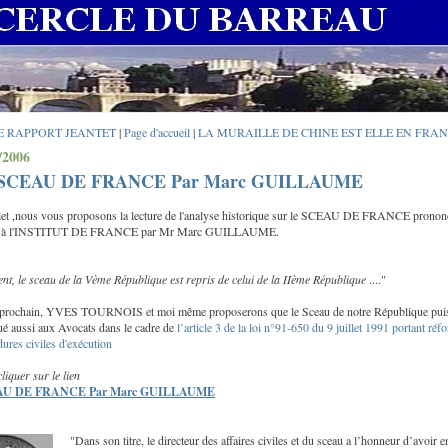
LE RAPPORT JEANTET
|
Page d'accueil
|
LA MURAILLE DE CHINE EST ELLE EN FRAN
/2006
SCEAU DE FRANCE Par Marc GUILLAUME
llet ,nous vous proposons la lecture de l'analyse historique sur le SCEAU DE FRANCE pronon
llet à l'INSTITUT DE FRANCE par Mr Marc GUILLAUME.
nt, le sceau de la Vème République est repris de celui de la IIème République
...."
 prochain, YVES TOURNOIS et moi même proposerons que le Sceau de notre République pui
ué aussi aux Avocats dans le cadre de
l’article 3 de la loi n°91-650 du 9 juillet 1991 portant réf
ures civiles d'exécution
cliquer sur le lien
AU DE FRANCE Par Marc GUILLAUME
"Dans son titre, le directeur des affaires civiles et du sceau a l’honneur d’avoir e