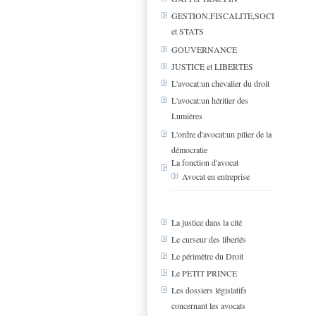
GESTION,FISCALITE,SOCIAL
et STATS
GOUVERNANCE
JUSTICE et LIBERTES
L'avocat:un chevalier du droit
L'avocat:un héritier des
Lumières
L'ordre d'avocat:un pilier de la
démocratie
La fonction d'avocat
Avocat en entreprise
La justice dans la cité
Le curseur des libertés
Le périmètre du Droit
Le PETIT PRINCE
Les dossiers législatifs
concernant les avocats