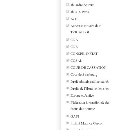
ab Ordre de Paris
ab UJA Paris
ACE
Avocat et Notaire de B
TRIGALLOU
CNA
CNB
CONSEIL D'ETAT
COSAL
COUR DE CASSATION
Cour de Strasbourg
Droit administratif,actualités
Droits de l'Homme, les sites
Europe et Justice
Fédération internationale des
droits de l'homme
GAFI
Institut Maurice Garçon