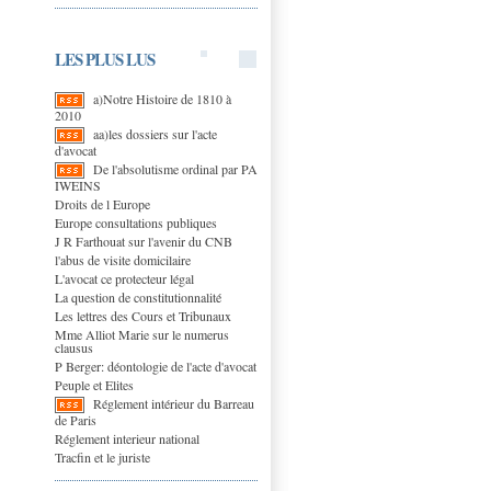
LES PLUS LUS
a)Notre Histoire de 1810 à
2010
aa)les dossiers sur l'acte
d'avocat
De l'absolutisme ordinal par PA
IWEINS
Droits de l Europe
Europe consultations publiques
J R Farthouat sur l'avenir du CNB
l'abus de visite domicilaire
L'avocat ce protecteur légal
La question de constitutionnalité
Les lettres des Cours et Tribunaux
Mme Alliot Marie sur le numerus
clausus
P Berger: déontologie de l'acte d'avocat
Peuple et Elites
Réglement intérieur du Barreau
de Paris
Réglement interieur national
Tracfin et le juriste