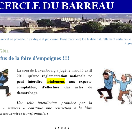
l'avocat ce protecteur juridique et judiciaire
|
Page d'accueil
|
De la date naturellement certaine de 
d’avo
/2011
efus de la foire d'empoignes !!!!
La cour de Luxembourg a jugé le mardi 5 avril
une réglementation nationale ne
2011 qu’
peut interdire
totalement,
aux experts-
comptables, d’effectuer des actes de
démarchage
Une telle interdiction, prohibée par la
ve « services », constitue une restriction à la libre
n des services transfrontaliers
X X X X X