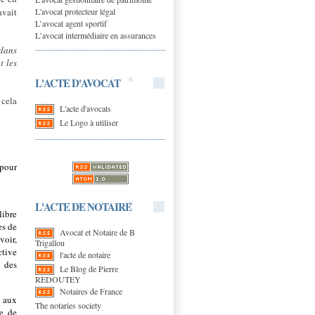
L'avocat protecteur légal
vait
L’avocat agent sportif
L’avocat intermédiaire en assurances
 dans
t les
L'ACTE D'AVOCAT
 cela
L'acte d'avocats
Le Logo à utiliser
 pour
L'ACTE DE NOTAIRE
libre
es de
Avocat et Notaire de B
oir,
Trigallou
ctive
l'acte de notaire
é des
Le Blog de Pierre
REDOUTEY
Notaires de France
t aux
The notaries society
se de