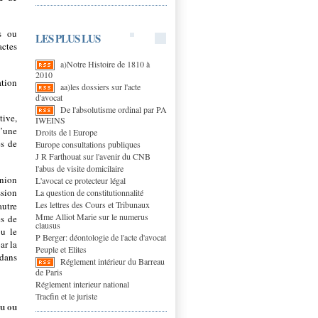
es ou
LES PLUS LUS
actes
a)Notre Histoire de 1810 à
2010
ation
aa)les dossiers sur l'acte
d'avocat
De l'absolutisme ordinal par PA
tive,
IWEINS
d’une
Droits de l Europe
es de
Europe consultations publiques
J R Farthouat sur l'avenir du CNB
l'abus de visite domicilaire
Union
L'avocat ce protecteur légal
ssion
La question de constitutionnalité
Les lettres des Cours et Tribunaux
autre
Mme Alliot Marie sur le numerus
es de
clausus
ou le
P Berger: déontologie de l'acte d'avocat
ar la
Peuple et Elites
 dans
Réglement intérieur du Barreau
de Paris
Réglement interieur national
Tracfin et le juriste
u ou