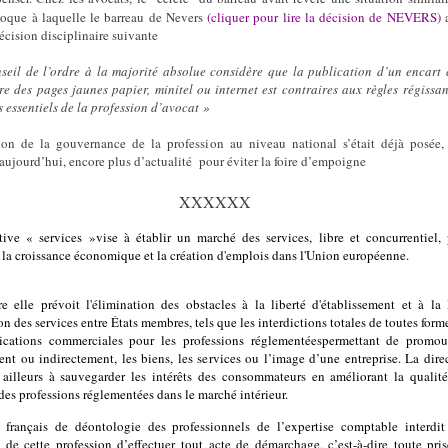
poque à laquelle le barreau de Nevers
(cliquer pour lire la décision de NEVERS)
a
écision disciplinaire suivante
seil de l’ordre à la majorité absolue considère que la publication d’un encart
re des pages jaunes papier, minitel ou internet est contraires aux règles régissan
s essentiels de la profession d’avocat »
ion de la gouvernance de la profession au niveau national s’était déjà posée,
,aujourd’hui, encore plus d’actualité
pour éviter la foire d’empoigne
XXXXXX
tive « services »vise à établir un marché des services, libre et concurrentiel,
r la croissance économique et la création d'emplois dans l'Union européenne.
re elle prévoit l'élimination des obstacles à la liberté d'établissement et à la 
on des services entre États membres, tels que les interdictions totales de toutes form
cations commerciales pour les professions réglementéespermettant de promouv
ent ou indirectement, les biens, les services ou l’image d’une entreprise. La dire
 ailleurs à sauvegarder les intérêts des consommateurs en améliorant la qualit
des professions réglementées dans le marché intérieur.
français de déontologie des professionnels de l’expertise comptable interdi
de cette profession d’effectuer tout acte de démarchage, c’est-à-dire toute pri