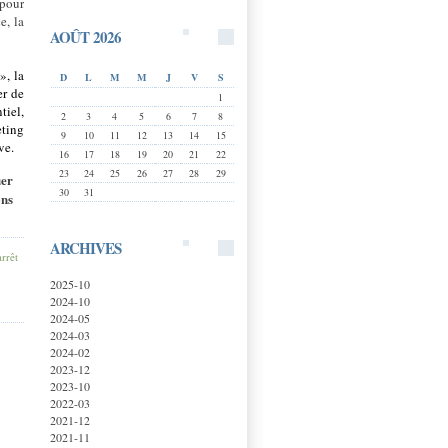
pour
e, la
AOÛT 2026
», la
D
L
M
M
J
V
S
er de
1
tiel,
2
3
4
5
6
7
8
eting
9
10
11
12
13
14
15
ve.
16
17
18
19
20
21
22
23
24
25
26
27
28
29
uer
30
31
ons
ARCHIVES
arrêt
2025-10
2024-10
2024-05
2024-03
2024-02
2023-12
2023-10
2022-03
2021-12
2021-11