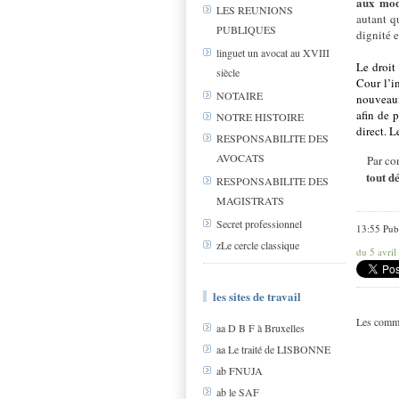
aux mod
LES REUNIONS
autant qu
PUBLIQUES
dignité e
linguet un avocat au XVIII
Le droit
siècle
Cour l’i
NOTAIRE
nouveaux 
afin de p
NOTRE HISTOIRE
direct. 
RESPONSABILITE DES
AVOCATS
Par co
tout d
RESPONSABILITE DES
MAGISTRATS
Secret professionnel
13:55 Pub
zLe cercle classique
du 5 avril
les sites de travail
Les comme
aa D B F à Bruxelles
aa Le traité de LISBONNE
ab FNUJA
ab le SAF