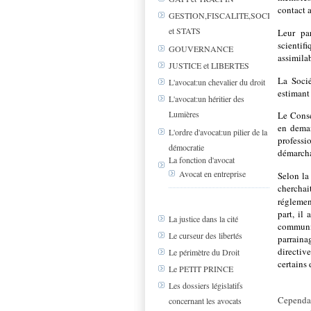
contact a
GESTION,FISCALITE,SOCIAL
et STATS
Leur par
scientifi
GOUVERNANCE
assimila
JUSTICE et LIBERTES
La Socié
L'avocat:un chevalier du droit
estimant 
L'avocat:un héritier des
Lumières
Le Consei
en deman
L'ordre d'avocat:un pilier de la
professi
démocratie
démarch
La fonction d'avocat
Avocat en entreprise
Selon la
cherchai
réglemen
part, il
La justice dans la cité
communic
Le curseur des libertés
parraina
directiv
Le périmètre du Droit
certains 
Le PETIT PRINCE
Les dossiers législatifs
Cependan
concernant les avocats