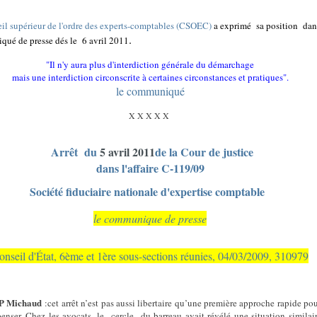
il supérieur de l'ordre des experts-comptables (CSOEC)
a exprimé
sa position
dan
.
ué de presse dés le
6 avril 2011
"Il n'y aura plus d'interdiction générale du démarchage
mais une interdiction circonscrite à certaines circonstances et pratiques".
le communiqué
X X X X X
Arrêt du
5 avril 2011
de la Cour de justice
dans l'affaire C-119/09
Société fiduciaire nationale d'expertise comptable
le communique de presse
onseil d'État, 6ème et 1ère sous-sections réunies, 04/03/2009, 310979
 P Michaud
:cet arrêt n’est pas aussi libertaire qu’une première approche rapide pou
 penser. Chez les avocats, le
cercle
du barreau avait révélé une situation similai