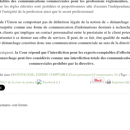
alités des communications commerciales pour les professions réglementées,
e les règles édictées sont justifiées et proportionnées afin d'assurer l'indépendanc
t l'intégrité de la profession ainsi que le secret professionnel.
 de l’Union ne comportant pas de définition légale de la notion de « démarchage 
nterprète comme une forme de communication d'informations destinée à recherch
clients qui implique un contact personnalisé entre le prestataire et le client poten
résenter à ce dernier une offre de services. Il peut, de ce fait, être qualifié de mark
Le démarchage constitue donc une communication commerciale au sens de la directi
la Cour répond que l’interdiction pour les experts-comptables d’effect
nséquent,
émarchage peut être considérée comme une interdiction totale des communicati
commerciales prohibée par la directive.
lié dans
DEONTOLOGIE
,
EXPERT COMPTABLE
|
Lien permanent
|
Commentaires (0)
| Tags :
 2011 de la cour de justice
|
Facebook
|
|
|
|
Imprimer
|
|
|
ntaires sont fermés.