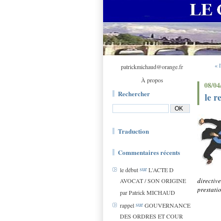
« 
patrickmichaud@orange.fr
À propos
08/04
Rechercher
le r
Traduction
Commentaires récents
sur
le début
L'ACTE D
directi
AVOCAT / SON ORIGINE
prestatio
par Patrick MICHAUD
sur
rappel
GOUVERNANCE
DES ORDRES ET COUR