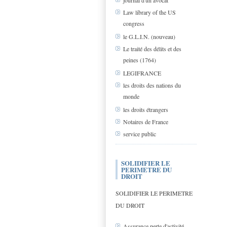
journal d'un avocat
Law library of the US
congress
le G.L.I.N. (nouveau)
Le traité des délits et des
peines (1764)
LEGIFRANCE
les droits des nations du
monde
les droits étrangers
Notaires de France
service public
SOLIDIFIER LE
PERIMETRE DU
DROIT
SOLIDIFIER LE PERIMETRE
DU DROIT
Assurance perte d'activité