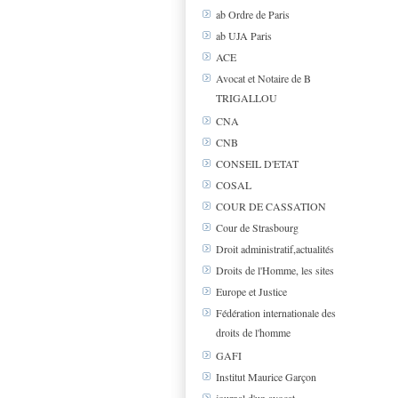
ab Ordre de Paris
ab UJA Paris
ACE
Avocat et Notaire de B
TRIGALLOU
CNA
CNB
CONSEIL D'ETAT
COSAL
COUR DE CASSATION
Cour de Strasbourg
Droit administratif,actualités
Droits de l'Homme, les sites
Europe et Justice
Fédération internationale des
droits de l'homme
GAFI
Institut Maurice Garçon