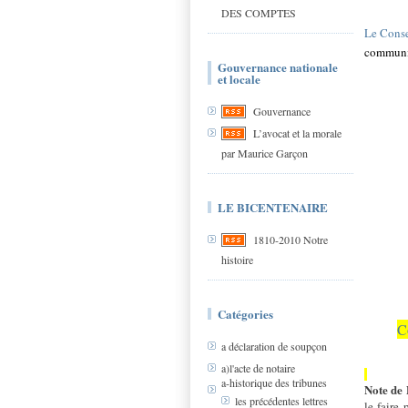
DES COMPTES
Le Conse
communiq
Gouvernance nationale
et locale
Gouvernance
L’avocat et la morale
par Maurice Garçon
LE BICENTENAIRE
1810-2010 Notre
histoire
Catégories
C
a déclaration de soupçon
a)l'acte de notaire
a-historique des tribunes
Note de
les précédentes lettres
le faire