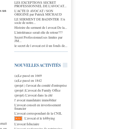
LES EXCEPTIONS SECRET
PROFESSIONNEL DE L’AVOCAT...
s un
L'ACTE D AVOCAT / SON
ORIGINE par Patrick MICHAUD
LE SERMENT DE BADINTER :Un
socle de notre...
Histoire du serment de l avocat De la...
L'intolérance serait elle de retour???
Secret Professionnel:ses limites par
JM...
le secret de l avocat est il un fonds de...
NOUVELLES ACTIVITÉS
(a)Le passé en 1669
(a)Le passé en 1842
(projet ) l'avocat du comité d'entreprise
(projet )L'avocat du Family Office
(projet) L'avocat dans la cité
l' avocat mandataire immobilier
L'avocat conseil en investissement
financier
L'avocat correspondant de la CNIL
L'avocat et le lobbying
rrait
L'avocat fiduciaire
re en
L'avocat gestionnaire de patrimoine