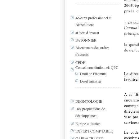
2005
, é
pris la
d
a-Secret professionnel et
« Le con
Blanchiment
l’annuai
aL'acte d 'avocat
principe
BATONNIER
la quest
Bicentenaire des ordres
devient 
d'avocats
CEDH
Conseil constitutionnel: QPC
La direc
Droit de l'Homme
favorise
Droit financier
À ce tit
circulati
DEONTOLOGIE
communi
Des propositions de
directem
développement
vise par
services 
Europe et Justice
EXPERT COMPTABLE
Le code 
membres 
GAFI et TRACFIN