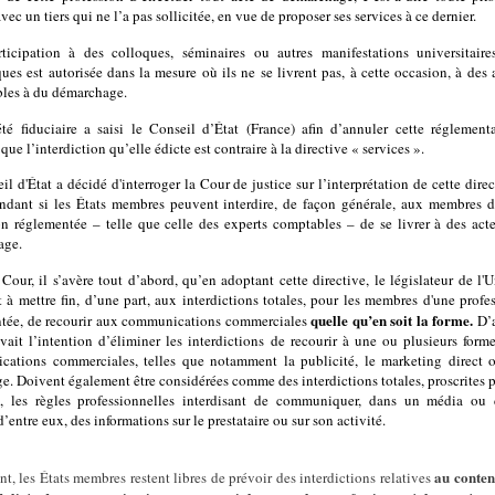
vec un tiers qui ne l’a pas sollicitée, en vue de proposer ses services à ce dernier.
ticipation à des colloques, séminaires ou autres manifestations universitair
ques est autorisée dans la mesure où ils ne se livrent pas, à cette occasion, à des 
bles à du démarchage.
té fiduciaire a saisi le Conseil d’État (France) afin d’annuler cette réglement
que l’interdiction qu’elle édicte est contraire à la directive « services ».
l d'État a décidé d'interroger la Cour de justice sur l’interprétation de cette direc
dant si les États membres peuvent interdire, de façon générale, aux membres 
on réglementée – telle que celle des experts comptables – de se livrer à des act
age.
 Cour, il s’avère tout d’abord, qu’en adoptant cette directive, le législateur de l'
t à mettre fin, d’une part, aux interdictions totales, pour les membres d'une profe
quelle qu’en soit la forme.
tée, de recourir aux communications commerciales
D’
 avait l’intention d’éliminer les interdictions de recourir à une ou plusieurs form
ations commerciales, telles que notamment la publicité, le marketing direct 
ge. Doivent également être considérées comme des interdictions totales, proscrites p
e, les règles professionnelles interdisant de communiquer, dans un média ou
d’entre eux, des informations sur le prestataire ou sur son activité.
au conten
t, les États membres restent libres de prévoir des interdictions relatives