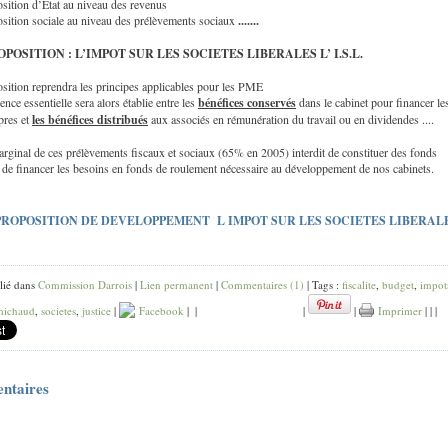
sition d’Etat au niveau des revenus
osition sociale au niveau des prélèvements sociaux
.......
POSITION : L’IMPOT SUR LES SOCIETES LIBERALES L’ I.S.L.
sition reprendra les principes applicables pour les PME
ence essentielle sera alors établie entre les
bénéfices conservés
dans le cabinet pour financer le
pres et
les bénéfices distribués
aux associés en rémunération du travail ou en dividendes ....
rginal de ces prélèvements fiscaux et sociaux (65% en 2005) interdit de constituer des fonds
 de financer les besoins en fonds de roulement nécessaire au développement de nos cabinets.
PROPOSITION DE DEVELOPPEMENT L IMPOT SUR LES SOCIETES LIBERAL
lié dans
Commission Darrois
|
Lien permanent
|
Commentaires (1)
| Tags :
fiscalite
,
budget
,
impot
michaud
,
societes
,
justice
|
Facebook
|
|
|
|
Imprimer
|
|
|
ntaires