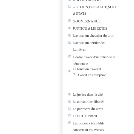
GESTION,FISCALITE,SOCIAL
et STATS
GOUVERNANCE
JUSTICE et LIBERTES
L'avocat:un chevalier du droit
L'avocat:un héritier des
Lumières
L'ordre d'avocat:un pilier de la
démocratie
La fonction d'avocat
Avocat en entreprise
La justice dans la cité
Le curseur des libertés
Le périmètre du Droit
Le PETIT PRINCE
Les dossiers législatifs
concernant les avocats