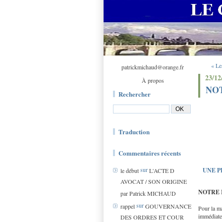
« Le
patrickmichaud@orange.fr
23/12
À propos
NOT
Rechercher
Traduction
Commentaires récents
sur
UNE P
le début
L'ACTE D
AVOCAT / SON ORIGINE
NOTRE 
par Patrick MICHAUD
sur
rappel
GOUVERNANCE
Pour la m
immédiate
DES ORDRES ET COUR