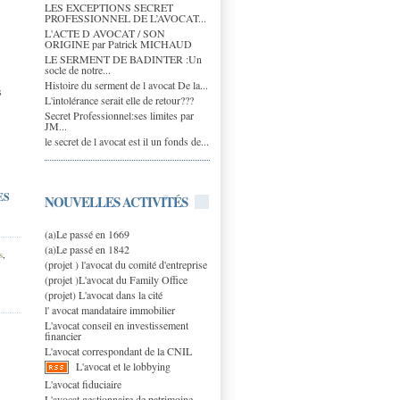
LES EXCEPTIONS SECRET
PROFESSIONNEL DE L’AVOCAT...
L'ACTE D AVOCAT / SON
ORIGINE par Patrick MICHAUD
LE SERMENT DE BADINTER :Un
socle de notre...
Histoire du serment de l avocat De la...
s
L'intolérance serait elle de retour???
Secret Professionnel:ses limites par
JM...
le secret de l avocat est il un fonds de...
ES
NOUVELLES ACTIVITÉS
(a)Le passé en 1669
(a)Le passé en 1842
s
,
(projet ) l'avocat du comité d'entreprise
(projet )L'avocat du Family Office
(projet) L'avocat dans la cité
l' avocat mandataire immobilier
L'avocat conseil en investissement
financier
L'avocat correspondant de la CNIL
L'avocat et le lobbying
L'avocat fiduciaire
L'avocat gestionnaire de patrimoine