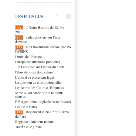
LES PLUS LUS
a)Notre Histoire de 1810 à
2010
aa)les dossiers sur l'acte
d'avocat
De l'absolutisme ordinal par PA
IWEINS
Droits de l Europe
Europe consultations publiques
J R Farthouat sur l'avenir du CNB
l'abus de visite domicilaire
L'avocat ce protecteur légal
La question de constitutionnalité
Les lettres des Cours et Tribunaux
Mme Alliot Marie sur le numerus
clausus
P Berger: déontologie de l'acte d'avocat
Peuple et Elites
Réglement intérieur du Barreau
de Paris
Réglement interieur national
Tracfin et le juriste