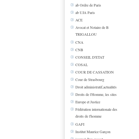
ab Ordre de Paris
ab UJA Paris
ACE
Avocat et Notaire de B
TRIGALLOU
CNA
CNB
CONSEIL D'ETAT
COSAL
COUR DE CASSATION
Cour de Strasbourg
Droit administratif,actualités
Droits de l'Homme, les sites
Europe et Justice
Fédération internationale des
droits de l'homme
GAFI
Institut Maurice Garçon