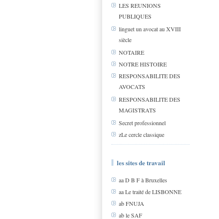
LES REUNIONS
PUBLIQUES
linguet un avocat au XVIII
siècle
NOTAIRE
NOTRE HISTOIRE
RESPONSABILITE DES
AVOCATS
RESPONSABILITE DES
MAGISTRATS
Secret professionnel
zLe cercle classique
les sites de travail
aa D B F à Bruxelles
aa Le traité de LISBONNE
ab FNUJA
ab le SAF