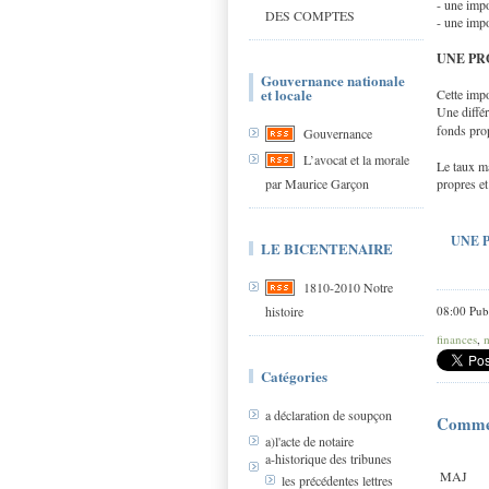
- une impo
DES COMPTES
- une imp
UNE PRO
Gouvernance nationale
et locale
Cette impo
Une différ
fonds pro
Gouvernance
L’avocat et la morale
Le taux ma
propres et
par Maurice Garçon
UNE 
LE BICENTENAIRE
1810-2010 Notre
08:00 Pub
histoire
finances
,
Catégories
a déclaration de soupçon
Comme
a)l'acte de notaire
a-historique des tribunes
MAJ
les précédentes lettres