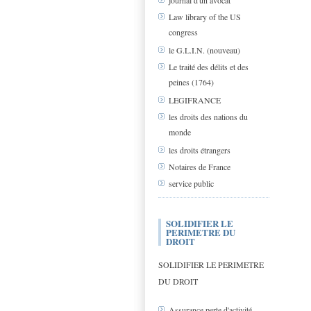
journal d'un avocat
Law library of the US
congress
le G.L.I.N. (nouveau)
Le traité des délits et des
peines (1764)
LEGIFRANCE
les droits des nations du
monde
les droits étrangers
Notaires de France
service public
SOLIDIFIER LE
PERIMETRE DU
DROIT
SOLIDIFIER LE PERIMETRE
DU DROIT
Assurance perte d'activité