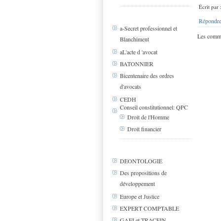
Écrit par
Répondre
a-Secret professionnel et
Les comme
Blanchiment
aL'acte d 'avocat
BATONNIER
Bicentenaire des ordres
d'avocats
CEDH
Conseil constitutionnel: QPC
Droit de l'Homme
Droit financier
DEONTOLOGIE
Des propositions de
développement
Europe et Justice
EXPERT COMPTABLE
GAFI et TRACFIN