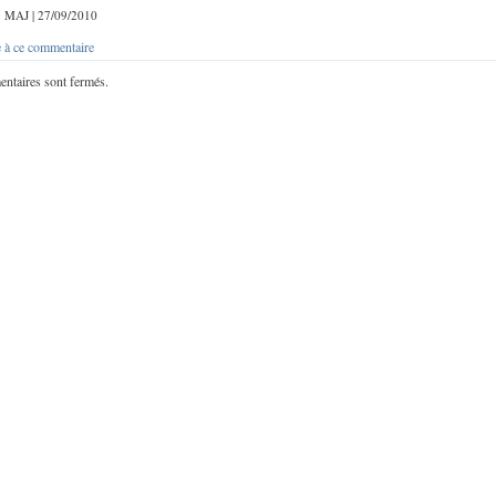
 : MAJ | 27/09/2010
 à ce commentaire
ntaires sont fermés.