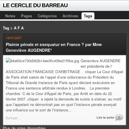
LE CERCLE DU BARREAU
Notes
Pages
Catégories
Archives
Tags
Tag > A F A
19/07/2007
Plainte pénale et exequatur en France ? par Mme
Geneviève AUGENDRE*
Geneviève AUGENDRE
est présidente de l'
ASSOCIATION FRANCAISE D’ARBITRAGE . cliquer La Cour d’Appel
de Paris était saisie de l’appel d’une ordonnance du Président du
Tribunal de Grande Instance de Paris ayant déclaré exécutoire en
France une sentence arbitrale rendue à Londres. La première
chambre C de la Cour d’Appel de Paris, par Arrêt en date du 22
février 2007 ,cliquer a rejeté la demande de sursis à statuer, au motif
que l’appelant ne démontrait pas en quoi l’instance pénale exerçait
une influence sur le sort de l’instance...
Lire la suite
0
Écrit par
.
Plus de notes disponibles.