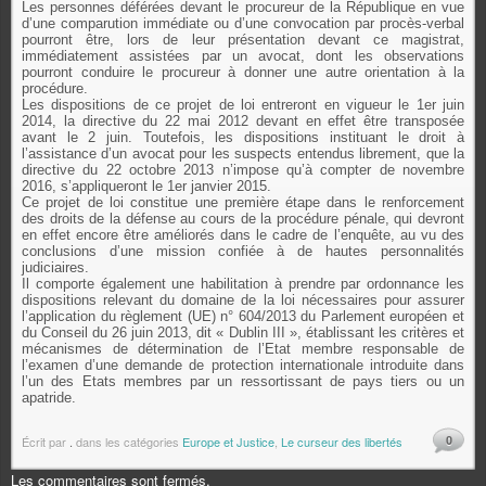
Les personnes déférées devant le procureur de la République en vue
d’une comparution immédiate ou d’une convocation par procès-verbal
pourront être, lors de leur présentation devant ce magistrat,
immédiatement assistées par un avocat, dont les observations
pourront conduire le procureur à donner une autre orientation à la
procédure.
Les dispositions de ce projet de loi entreront en vigueur le 1er juin
2014, la directive du 22 mai 2012 devant en effet être transposée
avant le 2 juin. Toutefois, les dispositions instituant le droit à
l’assistance d’un avocat pour les suspects entendus librement, que la
directive du 22 octobre 2013 n’impose qu’à compter de novembre
2016, s’appliqueront le 1er janvier 2015.
Ce projet de loi constitue une première étape dans le renforcement
des droits de la défense au cours de la procédure pénale, qui devront
en effet encore être améliorés dans le cadre de l’enquête, au vu des
conclusions d’une mission confiée à de hautes personnalités
judiciaires.
Il comporte également une habilitation à prendre par ordonnance les
dispositions relevant du domaine de la loi nécessaires pour assurer
l’application du règlement (UE) n° 604/2013 du Parlement européen et
du Conseil du 26 juin 2013, dit « Dublin III », établissant les critères et
mécanismes de détermination de l’Etat membre responsable de
l’examen d’une demande de protection internationale introduite dans
l’un des Etats membres par un ressortissant de pays tiers ou un
apatride.
0
Écrit par
.
dans les catégories
Europe et Justice
,
Le curseur des libertés
Les commentaires sont fermés.