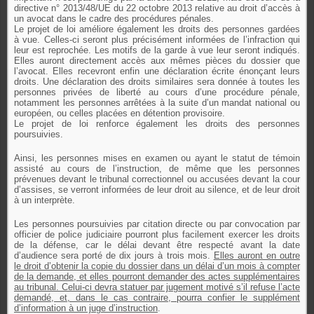
directive n° 2013/48/UE du 22 octobre 2013 relative au droit d’accès à
un avocat dans le cadre des procédures pénales.
Le projet de loi améliore également les droits des personnes gardées
à vue. Celles-ci seront plus précisément informées de l’infraction qui
leur est reprochée. Les motifs de la garde à vue leur seront indiqués.
Elles auront directement accès aux mêmes pièces du dossier que
l’avocat. Elles recevront enfin une déclaration écrite énonçant leurs
droits. Une déclaration des droits similaires sera donnée à toutes les
personnes privées de liberté au cours d’une procédure pénale,
notamment les personnes arrêtées à la suite d’un mandat national ou
européen, ou celles placées en détention provisoire.
Le projet de loi renforce également les droits des personnes
poursuivies.
Ainsi, les personnes mises en examen ou ayant le statut de témoin
assisté au cours de l’instruction, de même que les personnes
prévenues devant le tribunal correctionnel ou accusées devant la cour
d’assises, se verront informées de leur droit au silence, et de leur droit
à un interprète.
Les personnes poursuivies par citation directe ou par convocation par
officier de police judiciaire pourront plus facilement exercer les droits
de la défense, car le délai devant être respecté avant la date
d’audience sera porté de dix jours à trois mois.
Elles auront en outre
le droit d’obtenir la copie du dossier dans un délai d’un mois à compter
de la demande, et elles pourront demander des actes supplémentaires
au tribunal. Celui-ci devra statuer par jugement motivé s’il refuse l’acte
demandé, et, dans le cas contraire, pourra confier le supplément
d’information à un juge d’instruction
.