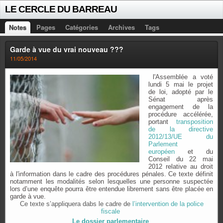
LE CERCLE DU BARREAU
Notes
Pages
Catégories
Archives
Tags
Garde à vue du vrai nouveau ???
11/05/2014
l'Assemblée a voté
lundi 5 mai le projet
de loi, adopté par le
Sénat après
engagement de la
procédure accélérée,
portant
transposition
de la directive
2012/13/UE du
Parlement
européen
et du
Conseil du 22 mai
2012 relative au droit
à l'information dans le cadre des procédures pénales. Ce texte définit
notamment les modalités selon lesquelles une personne suspectée
lors d’une enquête pourra être entendue librement sans être placée en
garde à vue.
Ce texte s’appliquera dabs le cadre de
l’intervention de la police
fiscale
Le dossier parlementaire