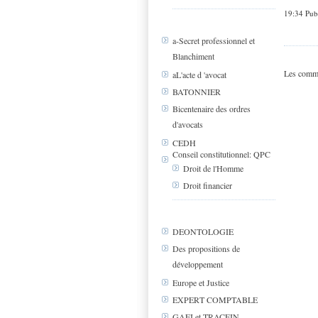
19:34 Pub
a-Secret professionnel et
Blanchiment
Les comme
aL'acte d 'avocat
BATONNIER
Bicentenaire des ordres
d'avocats
CEDH
Conseil constitutionnel: QPC
Droit de l'Homme
Droit financier
DEONTOLOGIE
Des propositions de
développement
Europe et Justice
EXPERT COMPTABLE
GAFI et TRACFIN