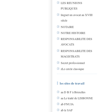
LES REUNIONS
PUBLIQUES
linguet un avocat au XVIII
siècle
NOTAIRE
NOTRE HISTOIRE
RESPONSABILITE DES
AVOCATS
RESPONSABILITE DES
MAGISTRATS
Secret professionnel
zLe cercle classique
les sites de travail
aa D B F à Bruxelles
aa Le traité de LISBONNE
ab FNUJA
ab le SAF