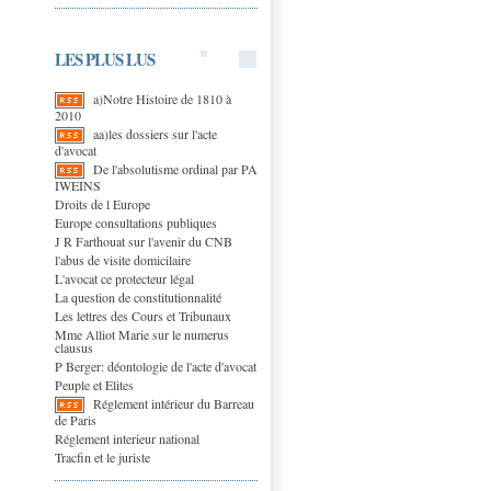
LES PLUS LUS
a)Notre Histoire de 1810 à
2010
aa)les dossiers sur l'acte
d'avocat
De l'absolutisme ordinal par PA
IWEINS
Droits de l Europe
Europe consultations publiques
J R Farthouat sur l'avenir du CNB
l'abus de visite domicilaire
L'avocat ce protecteur légal
La question de constitutionnalité
Les lettres des Cours et Tribunaux
Mme Alliot Marie sur le numerus
clausus
P Berger: déontologie de l'acte d'avocat
Peuple et Elites
Réglement intérieur du Barreau
de Paris
Réglement interieur national
Tracfin et le juriste