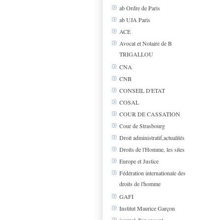
ab Ordre de Paris
ab UJA Paris
ACE
Avocat et Notaire de B
TRIGALLOU
CNA
CNB
CONSEIL D'ETAT
COSAL
COUR DE CASSATION
Cour de Strasbourg
Droit administratif,actualités
Droits de l'Homme, les sites
Europe et Justice
Fédération internationale des
droits de l'homme
GAFI
Institut Maurice Garçon