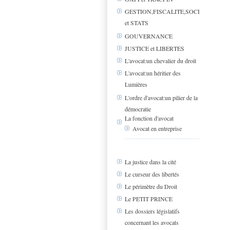
GESTION,FISCALITE,SOCIAL
et STATS
GOUVERNANCE
JUSTICE et LIBERTES
L'avocat:un chevalier du droit
L'avocat:un héritier des
Lumières
L'ordre d'avocat:un pilier de la
démocratie
La fonction d'avocat
Avocat en entreprise
La justice dans la cité
Le curseur des libertés
Le périmètre du Droit
Le PETIT PRINCE
Les dossiers législatifs
concernant les avocats