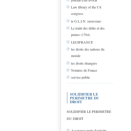
journal d'un avocat
Law library of the US
congress
le G.L.I.N. (nouveau)
Le traité des délits et des
peines (1764)
LEGIFRANCE
les droits des nations du
monde
les droits étrangers
Notaires de France
service public
SOLIDIFIER LE
PERIMETRE DU
DROIT
SOLIDIFIER LE PERIMETRE
DU DROIT
Assurance perte d'activité