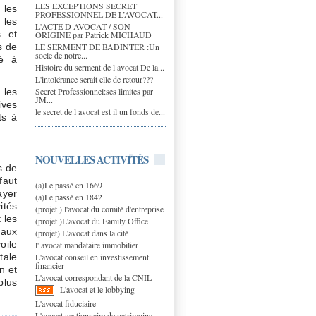
LES EXCEPTIONS SECRET
 les
PROFESSIONNEL DE L’AVOCAT...
 les
L'ACTE D AVOCAT / SON
s et
ORIGINE par Patrick MICHAUD
LE SERMENT DE BADINTER :Un
s de
socle de notre...
té à
Histoire du serment de l avocat De la...
L'intolérance serait elle de retour???
Secret Professionnel:ses limites par
 les
JM...
ives
le secret de l avocat est il un fonds de...
ts à
NOUVELLES ACTIVITÉS
s de
faut
(a)Le passé en 1669
ayer
(a)Le passé en 1842
ités
(projet ) l'avocat du comité d'entreprise
 les
(projet )L'avocat du Family Office
 aux
(projet) L'avocat dans la cité
oile
l' avocat mandataire immobilier
L'avocat conseil en investissement
tale
financier
n et
L'avocat correspondant de la CNIL
plus
L'avocat et le lobbying
L'avocat fiduciaire
L'avocat gestionnaire de patrimoine