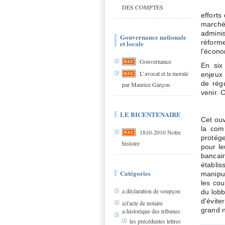
DES COMPTES
efforts
marché
adminis
Gouvernance nationale
réform
et locale
l'écono
Gouvernance
En six 
L’avocat et la morale
enjeux 
de régu
par Maurice Garçon
venir. 
LE BICENTENAIRE
Cet ouv
la comb
1810-2010 Notre
protége
histoire
pour le
bancair
établis
Catégories
manipul
les cou
a déclaration de soupçon
du lobb
d'évite
a)l'acte de notaire
grand 
a-historique des tribunes
les précédentes lettres