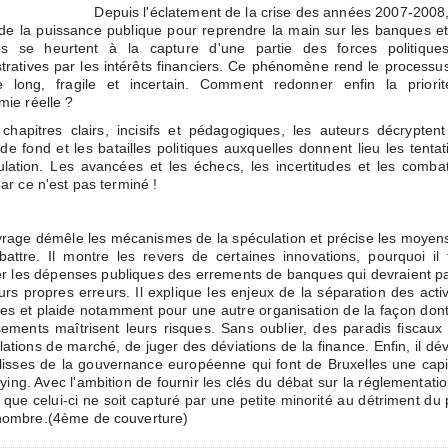
Depuis l'éclatement de la crise des années 2007-2008,
 de la puissance publique pour reprendre la main sur les banques et
s se heurtent à la capture d'une partie des forces politique
tratives par les intérêts financiers. Ce phénomène rend le processu
e long, fragile et incertain. Comment redonner enfin la priori
mie réelle ?
chapitres clairs, incisifs et pédagogiques, les auteurs décryptent
de fond et les batailles politiques auxquelles donnent lieu les tentat
lation. Les avancées et les échecs, les incertitudes et les comba
Car ce n'est pas terminé !
rage démêle les mécanismes de la spéculation et précise les moyen
attre. Il montre les revers de certaines innovations, pourquoi il 
r les dépenses publiques des errements de banques qui devraient p
urs propres erreurs. Il explique les enjeux de la séparation des activ
es et plaide notamment pour une autre organisation de la façon dont
sements maîtrisent leurs risques. Sans oublier, des paradis fiscaux
ations de marché, de juger des déviations de la finance. Enfin, il dév
lisses de la gouvernance européenne qui font de Bruxelles une capi
ying. Avec l'ambition de fournir les clés du débat sur la réglementatio
r que celui-ci ne soit capturé par une petite minorité au détriment du 
nombre.(4ème de couverture)