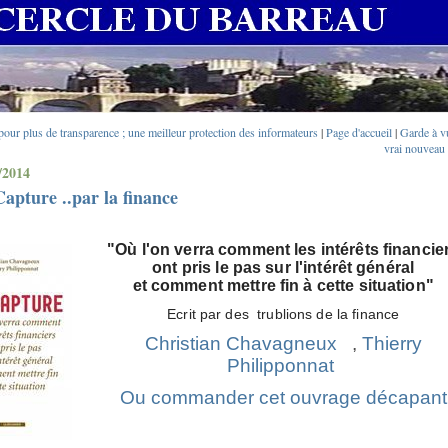
our plus de transparence ; une meilleur protection des informateurs
|
Page d'accueil
|
Garde à v
vrai nouveau 
/2014
apture ..par la finance
"Où l'on verra comment les intérêts financie
ont pris le pas sur l'intérêt général
et comment mettre fin à cette situation"
Ecrit par des trublions de la finance
Christian Chavagneux
,
Thierry
Philipponnat
Ou commander cet ouvrage décapant