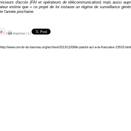
rnisseurs d'accès (FAI et opérateurs de télécommunication) mais aussi aup
dateur estime que «
ce projet de loi instaure un régime de surveillance géné
tée l'année prochaine.
|
Imprimer
|
|
|
http://www.cercle-du-barreau.org/archive/2013/12/09/le-patriot-act-a-la-francaise-23533.html