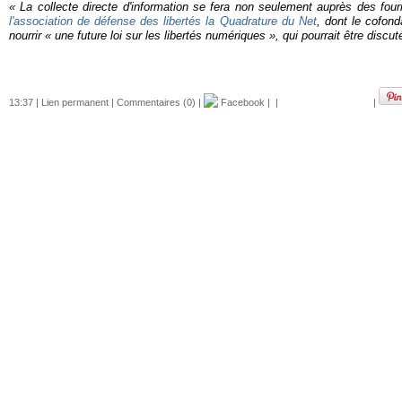
«
La collecte directe d'information se fera non seulement auprès des fou
l'association de défense des libertés la Quadrature du Net
, dont le cofon
nourrir
« une future loi sur les libertés numériques
», qui pourrait être discu
13:37 |
Lien permanent
|
Commentaires (0)
|
Facebook
|
|
|