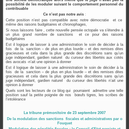
possibilité de les moduler suivant le comportement personnel du
contribuable
Ce n’est pas notre avis
:
Cette position n’est pas compatible avec notre démocratie et ce
même des raisons budgétaires et chronophages,
Si nous laissons faire , cette nouvelle pensée
octopale
va s'étendre à
un plus grand nombre de sanctions et ce pour des raisons
budgétaires
Est il logique de laisser à une administration le soin de décider à la
fois de la sanction – de plus en plus lourde – et des remises dites
gracieuses et cela dans la plus grande des discrétions sans qu’un
juge indépendant, gardien naturel du curseur des libertés aux cotés
des avocats -n’ait une opinion à donner
Est il logique de laisser à une administration le soin de décider à la
fois de la sanction – de plus en plus lourde – et des remises dites
gracieuses et cela dans la plus grande des discrétions sans qu’un
juge indépendant, gardien naturel du curseur des libertés n’ait une
opinion à donner
Quels sont les lecteurs de ce blog qui pourraient admettre une telle
position sauf la petite poignée de nos bœufs tigres, les scribes de
l’intolérance
La tribune prémonitoire de 23 septembre 2007
De la modulation des sanctions
fiscales et administratives par o
Fouquet
Modulation des pénalités fiscales : le Conseil d'Etat persiste et