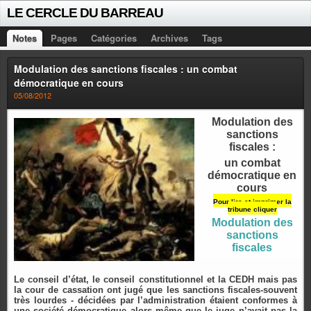
LE CERCLE DU BARREAU
Notes
Pages
Catégories
Archives
Tags
Modulation des sanctions fiscales : un combat
démocratique en cours
05/08/2012
Modulation des
sanctions
fiscales :
un combat
démocratique en
cours
Pour lire et imprimer la
tribune cliquer
Modulation des
sanctions
fiscales
Le conseil d’état, le conseil constitutionnel et la CEDH mais pas
la cour de cassation ont jugé que les sanctions fiscales-souvent
très lourdes - décidées par l’administration étaient conformes à
une société démocratique alors même que le juge n’avait pas la