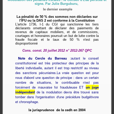
signe. Par Julie Burguburu,
le dernier exemple
La pénalité de 50 % des sommes non déclarées sur
l'IFU ou la DAS 2 est conforme à la Constitution
L'article 1736, I-1 du CGI qui sanctionne les tiers
déclarants omettant de déclarer des paiements de
revenus de capitaux mobiliers, et de commissions,
courtages et honoraires poursuit un but de lutte contre la
fraude fiscale et le taux de 50 % n'est pas
disproportionné
Cons. const. 20 juillet 2012 n° 2012-267 QPC
Note du Cercle du Barreau
:autant le conseil
constitutionnel est très protecteur des principes de la
liberté individuelle, autant il est trop restrictif au niveau
des sanctions pécuniaires.La vraie question est pour
nous d'abord une question de principe : dans un certain
nombre de situations, le contribuable n'est pas
forcément de mauvaise foi frauduleuse ET
un juge
indépendant
de la modulation devra être trouvé sans
tomber dans l'organisation d'une précédure budgétivore
et chronophage.
la jurisprudence de la cedh en 2004