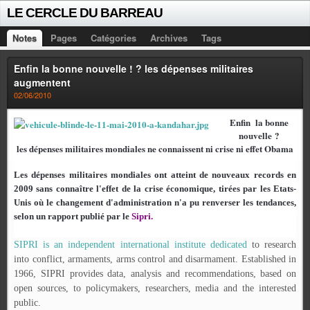
LE CERCLE DU BARREAU
Notes
Pages
Catégories
Archives
Tags
Enfin la bonne nouvelle ! ? les dépenses militaires
augmentent
02/06/2010
Enfin
la bonne
nouvelle ?
les dépenses militaires mondiales ne connaissent ni crise ni effet Obama
Les dépenses militaires mondiales ont atteint de nouveaux records en
2009 sans connaître l'effet de la crise économique, tirées par les Etats-
Unis où le changement d'administration n'a pu renverser les tendances,
selon un rapport publié par le
Sipri.
SIPRI is an independent international institute dedicated
to research
into conflict, armaments, arms control and disarmament. Established in
1966, SIPRI provides data, analysis and recommendations, based on
open sources, to policymakers, researchers, media and the interested
public.