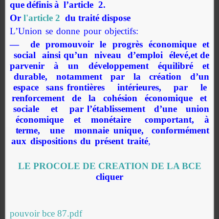
que
déf
inis
à
l
’
ar
ticle
2.
Or
l'article 2
du traité dispose
L
’
Union
se
donne
pour
objectifs:
—
de
promouvoir
le
progrès
économique
et
social
ainsi qu
’
un
niveau
d
’
emploi
élevé,et
de
par
venir
à
un
développement
équilibré
et
durable,
notamment
par
la
création
d
’
un
espace
sans
frontières
intér
ieures,
par
le
ren
f
orcement
de
la
cohésion
économique
et
sociale
et
par
l
’
établissemen
t
d
’
une
union
économ
ique
et
monétaire
co
m
por
tant,
à
t
er
me,
une
monnaie
unique,
con
f
or
mément
aux
dispositio
ns
du
présent
traité
,
LE PROCOLE DE CREATION DE LA BCE
cliquer
pouvoir bce 87.pdf