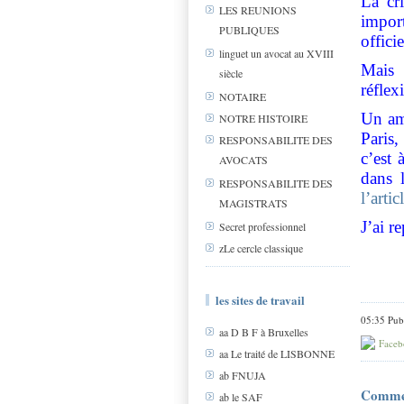
La cr
LES REUNIONS
impor
PUBLIQUES
offici
linguet un avocat au XVIII
Mais
siècle
réflex
NOTAIRE
Un am
NOTRE HISTOIRE
Paris
RESPONSABILITE DES
c’est 
AVOCATS
dans 
RESPONSABILITE DES
l’arti
MAGISTRATS
J’ai r
Secret professionnel
zLe cercle classique
les sites de travail
05:35 Pub
aa D B F à Bruxelles
Faceb
aa Le traité de LISBONNE
ab FNUJA
Comme
ab le SAF