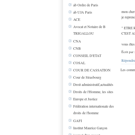
ab Ordre de Paris
mon cher
ab UJA Paris
je repre
ACE
Avocat et Notaire de B
" ETRE
TRIGALLOU
C'EST A
CNA
vous êtes
CNB
Écrit par
CONSEIL D'ETAT
Répondre
COSAL
Les comme
COUR DE CASSATION
Cour de Strasbourg
Droit administratif,actualités
Droits de l'Homme, les sites
Europe et Justice
Fédération internationale des
droits de l'homme
GAFI
Institut Maurice Garçon