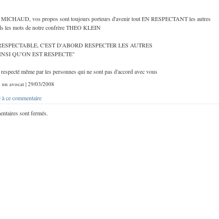
 MICHAUD, vos propos sont toujours porteurs d'avenir tout EN RESPECTANT les autres
nds les mots de notre confrère THEO KLEIN
 RESPECTABLE, C'EST D'ABORD RESPECTER LES AUTRES
INSI QU'ON EST RESPECTE"
 respecté même par les personnes qui ne sont pas d'accord avec vous
 : un avocat | 29/03/2008
 à ce commentaire
ntaires sont fermés.