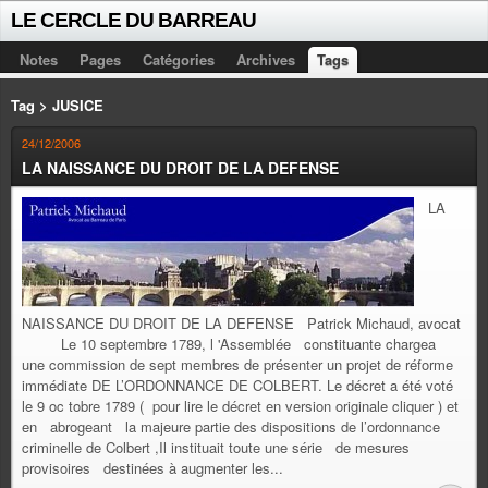
LE CERCLE DU BARREAU
Notes
Pages
Catégories
Archives
Tags
Tag > JUSICE
24/12/2006
LA NAISSANCE DU DROIT DE LA DEFENSE
LA
NAISSANCE DU DROIT DE LA DEFENSE Patrick Michaud, avocat
Le 10 septembre 1789, l 'Assemblée constituante chargea
une commission de sept membres de présenter un projet de réforme
immédiate DE L’ORDONNANCE DE COLBERT. Le décret a été voté
le 9 oc tobre 1789 ( pour lire le décret en version originale cliquer ) et
en abrogeant la majeure partie des dispositions de l’ordonnance
criminelle de Colbert ,Il instituait toute une série de mesures
provisoires destinées à augmenter les...