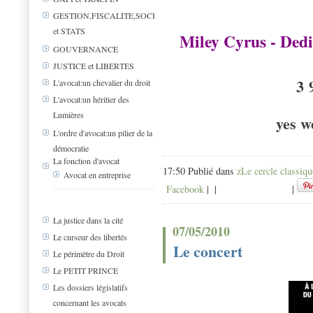
GESTION,FISCALITE,SOCIAL
et STATS
Miley Cyrus - Ded
GOUVERNANCE
JUSTICE et LIBERTES
3 
L'avocat:un chevalier du droit
L'avocat:un héritier des
Lumières
yes w
L'ordre d'avocat:un pilier de la
démocratie
La fonction d'avocat
17:50 Publié dans
zLe cercle classiqu
Avocat en entreprise
Facebook
|
|
|
La justice dans la cité
07/05/2010
Le curseur des libertés
Le concert
Le périmètre du Droit
Le PETIT PRINCE
Les dossiers législatifs
concernant les avocats