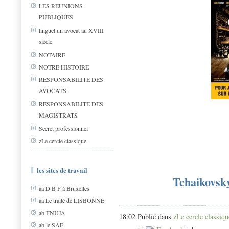
LES REUNIONS
PUBLIQUES
linguet un avocat au XVIII
siècle
NOTAIRE
NOTRE HISTOIRE
RESPONSABILITE DES
AVOCATS
RESPONSABILITE DES
MAGISTRATS
Secret professionnel
zLe cercle classique
les sites de travail
Tchaikovsky
aa D B F à Bruxelles
aa Le traité de LISBONNE
ab FNUJA
18:02 Publié dans
zLe cercle classiqu
ab le SAF