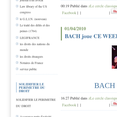
journal d'un avocat
00:19 Publié dans
zLe cercle classiqu
Law library of the US
congress
Facebook
|
|
|
le G.L.I.N. (nouveau)
Le traité des délits et des
01/04/2010
peines (1764)
BACH joue CE WE
LEGIFRANCE
les droits des nations du
monde
les droits étrangers
Notaires de France
service public
BACH e
SOLIDIFIER LE
PERIMETRE DU
DROIT
16:27 Publié dans
zLe cercle classiqu
SOLIDIFIER LE PERIMETRE
Facebook
|
|
|
DU DROIT
Assurance perte d'activité