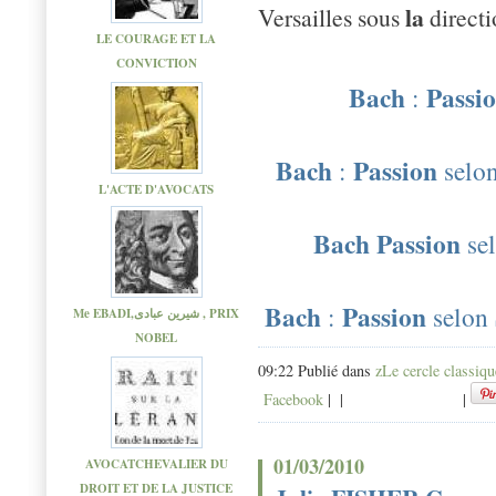
la
Versailles sous
directi
LE COURAGE ET LA
CONVICTION
Bach
Passi
:
Bach
Passion
:
selo
L'ACTE D'AVOCATS
Bach Passion
se
Bach
Passion
:
selon
Me EBADI,شیرین عبادی , PRIX
NOBEL
09:22 Publié dans
zLe cercle classiqu
Facebook
|
|
|
01/03/2010
AVOCATCHEVALIER DU
DROIT ET DE LA JUSTICE