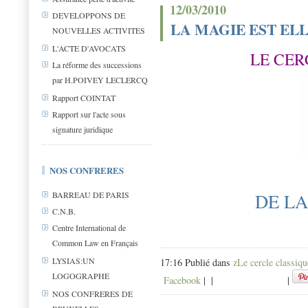
12/03/2010
DEVELOPPONS DE
LA MAGIE EST ELL
NOUVELLES ACTIVITES
L'ACTE D'AVOCATS
LE CER
La réforme des successions
par H.POIVEY LECLERCQ
Rapport COINTAT
Rapport sur l'acte sous
signature juridique
NOS CONFRERES
DE LA
BARREAU DE PARIS
C.N.B.
Centre International de
Common Law en Français
LYSIAS:UN
17:16 Publié dans
zLe cercle classiqu
LOGOGRAPHE
Facebook
|
|
|
NOS CONFRERES DE