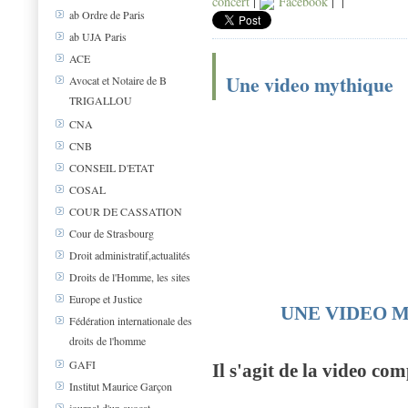
concert
|
Facebook
|
|
ab Ordre de Paris
ab UJA Paris
ACE
Une video mythique
Avocat et Notaire de B
TRIGALLOU
CNA
CNB
CONSEIL D'ETAT
COSAL
COUR DE CASSATION
Cour de Strasbourg
Droit administratif,actualités
Droits de l'Homme, les sites
Europe et Justice
UNE VIDEO M
Fédération internationale des
droits de l'homme
GAFI
Il s'agit de la video co
Institut Maurice Garçon