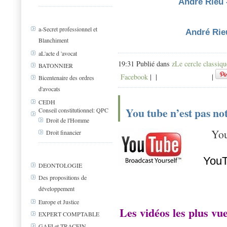
Andre Rieu 
a-Secret professionnel et
André Rie
Blanchiment
aL'acte d 'avocat
19:31 Publié dans
zLe cercle classiqu
BATONNIER
Facebook
|
|
|
Bicentenaire des ordres
d'avocats
CEDH
You tube n’est pas no
Conseil constitutionnel: QPC
Droit de l'Homme
You
Droit financier
YouT
DEONTOLOGIE
Des propositions de
développement
Europe et Justice
Les vidéos les plus vu
EXPERT COMPTABLE
GAFI et TRACFIN