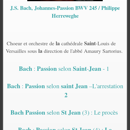
J.S. Bach, Johannes-Passion BWV 245 / Philippe
Herreweghe
la
Saint
Choeur et orchestre de
cathédrale
-Louis de
la
Versailles sous
direction de l'abbé Amaury Sartorius.
Bach
Passion
Saint
Jean
:
selon
-
- 1
Bach
Passion
saint Jean
:
selon
–L'arrestation
2
Bach Passion
St Jean
selon
(3) : Le procès
Bach
Passion
St Jean
La
:
selon
(4) :