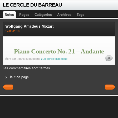
LE CERCLE DU BARREAU
Notes
Pages
Catégories
Archives
Tags
Wolfgang Amadeus Mozart
17/06/2010
Piano Concerto No. 21 – Andante
0
Écrit par
.
dans la catégorie
zLe cercle classique
Les commentaires sont fermés.
> Haut de page