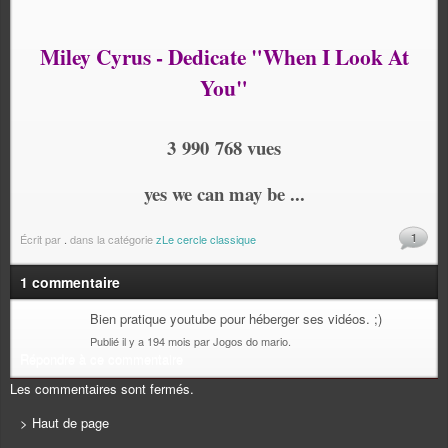
Miley Cyrus - Dedicate "When I Look At
You"
3 990 768 vues
yes we can may be ...
1
Écrit par
.
dans la catégorie
zLe cercle classique
1 commentaire
Bien pratique youtube pour héberger ses vidéos. ;)
Publié il y a 194 mois par Jogos do mario.
Répondre à ce commentaire
Les commentaires sont fermés.
> Haut de page