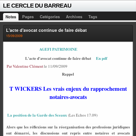
LE CERCLE DU BARREAU
Notes
Pages
Catégories
Archives
Tags
L'acte d'avocat continue de faire débat
15/09/2009
AGEFI PATRIMOINE
L'acte d'avocat continue de faire débat
En pdf
Par Valentine Clément
le 11/09/2009
Rappel
T WICKERS Les vrais enjeux du rapprochement
notaires-avocats
La position de la Garde des Sceaux
(Les Echos 17.09)
Alors que les réflexions sur la réorganisation des professions juridiques
ont démarré, les discussions ont repris entre notaires et avocats