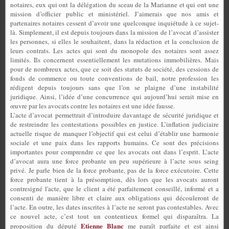
notaires, eux qui ont la délégation du sceau de la Marianne et qui ont une
mission d’officier public et ministériel. J’aimerais que nos amis et
partenaires notaires cessent d’avoir une quelconque inquiétude à ce sujet-
là. Simplement, il est depuis toujours dans la mission de l’avocat d’assister
les personnes, si elles le souhaitent, dans la rédaction et la conclusion de
leurs contrats. Les actes qui sont du monopole des notaires sont assez
limités. Ils concernent essentiellement les mutations immobilières. Mais
pour de nombreux actes, que ce soit des statuts de société, des cessions de
fonds de commerce ou toute conventions de bail, notre profession les
rédigent depuis toujours sans que l’on se plaigne d’une instabilité
juridique. Ainsi, l’idée d’une concurrence qui aujourd’hui serait mise en
œuvre par les avocats contre les notaires est une idée fausse.
L’acte d’avocat permettrait d’introduire davantage de sécurité juridique et
de restreindre les contestations possibles en justice. L’inflation judiciaire
actuelle risque de manquer l’objectif qui est celui d’établir une harmonie
sociale et une paix dans les rapports humains. Ce sont des précisions
importantes pour comprendre ce que les avocats ont dans l’esprit. L’acte
d’avocat aura une force probante un peu supérieure à l’acte sous seing
privé. Je parle bien de la force probante, pas de la force exécutoire. Cette
force probante tient à la présomption, dès lors que les avocats auront
contresigné l'acte, que le client a été parfaitement conseillé, informé et a
consenti de manière libre et claire aux obligations qui découleront de
l’acte. En outre, les dates inscrites à l’acte ne seront pas contestables. Avec
ce nouvel acte, c’est tout un contentieux formel qui disparaîtra. La
Etienne Blanc
proposition du député
me paraît parfaite et est ainsi