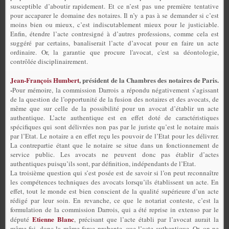
susceptible d’aboutir rapidement. Et ce n’est pas une première tentative
pour accaparer le domaine des notaires. Il n’y a pas à se demander si c’est
moins bien ou mieux, c’est indiscutablement mieux pour le justiciable.
Enfin, étendre l’acte contresigné à d’autres professions, comme cela est
suggéré par certains, banaliserait l’acte d’avocat pour en faire un acte
ordinaire. Or, la garantie que procure l'avocat, c'est sa déontologie,
contrôlée disciplinairement.
Jean-François Humbert
, président de la Chambres des notaires de Paris.
-
Pour mémoire, la commission Darrois a répondu négativement s’agissant
de la question de l’opportunité de la fusion des notaires et des avocats, de
même que sur celle de la possibilité pour un avocat d’établir un acte
authentique. L’acte authentique est en effet doté de caractéristiques
spécifiques qui sont délivrées non pas par le juriste qu’est le notaire mais
par l’Etat. Le notaire a en effet reçu les pouvoir de l’Etat pour les délivrer.
La contrepartie étant que le notaire se situe dans un fonctionnement de
service public. Les avocats ne peuvent donc pas établir d’actes
authentiques puisqu’ils sont, par définition, indépendants de l’Etat.
La troisième question qui s’est posée est de savoir si l’on peut reconnaître
les compétences techniques des avocats lorsqu’ils établissent un acte. En
effet, tout le monde est bien conscient de la qualité supérieure d’un acte
rédigé par leur soin. En revanche, ce que le notariat conteste, c’est la
formulation de la commission Darrois, qui a été reprise in extenso par le
Etienne Blanc
député
, précisant que l’acte établi par l’avocat aurait la
même foi, donc la même force probante, que l’acte authentique. Or, on ne