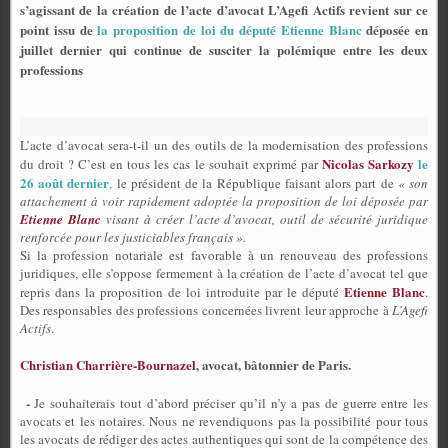
s’agissant de la création de l’acte d’avocat L’Agefi Actifs revient sur ce
point issu de
la proposition de loi du député Etienne Blanc
déposée en
juillet dernier qui continue de susciter la polémique entre les deux
professions
L’acte d’avocat sera-t-il un des outils de la modernisation des professions
Nicolas Sarkozy
le
du droit ? C’est en tous les cas le souhait exprimé par
26 août dernier
,
le président de la République faisant alors part de
« son
attachement à voir rapidement adoptée la proposition de loi déposée par
Etienne Blanc
visant à créer l’acte d’avocat, outil de sécurité juridique
renforcée pour les justiciables français ».
Si la profession notariale est favorable à un renouveau des professions
juridiques, elle s’oppose fermement à la création de l’acte d’avocat tel que
Etienne Blanc
repris dans la proposition de loi introduite par le député
.
Des responsables des professions concernées livrent leur approche à
L’Agefi
Actifs
.
Christian Charrière-Bournazel
, avocat, bâtonnier de Paris.
-
Je souhaiterais tout d’abord préciser qu’il n’y a pas de guerre entre les
avocats et les notaires. Nous ne revendiquons pas la possibilité pour tous
les avocats de rédiger des actes authentiques qui sont de la compétence des