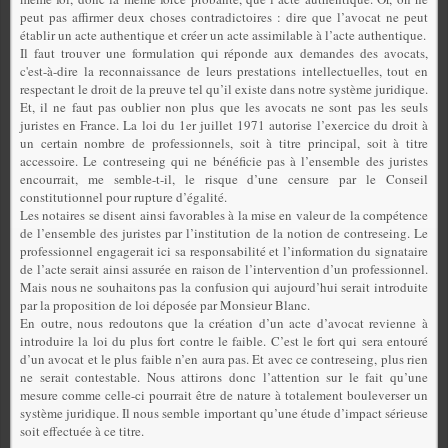
peut pas affirmer deux choses contradictoires : dire que l’avocat ne peut
établir un acte authentique et créer un acte assimilable à l’acte authentique.
Il faut trouver une formulation qui réponde aux demandes des avocats,
c'est-à-dire la reconnaissance de leurs prestations intellectuelles, tout en
respectant le droit de la preuve tel qu’il existe dans notre système juridique.
Et, il ne faut pas oublier non plus que les avocats ne sont pas les seuls
juristes en France. La loi du 1er juillet 1971 autorise l’exercice du droit à
un certain nombre de professionnels, soit à titre principal, soit à titre
accessoire. Le contreseing qui ne bénéficie pas à l’ensemble des juristes
encourrait, me semble-t-il, le risque d’une censure par le Conseil
constitutionnel pour rupture d’égalité.
Les notaires se disent ainsi favorables à la mise en valeur de la compétence
de l’ensemble des juristes par l’institution de la notion de contreseing. Le
professionnel engagerait ici sa responsabilité et l’information du signataire
de l’acte serait ainsi assurée en raison de l’intervention d’un professionnel.
Mais nous ne souhaitons pas la confusion qui aujourd’hui serait introduite
par la proposition de loi déposée par Monsieur Blanc.
En outre, nous redoutons que la création d’un acte d’avocat revienne à
introduire la loi du plus fort contre le faible. C’est le fort qui sera entouré
d’un avocat et le plus faible n’en aura pas. Et avec ce contreseing, plus rien
ne serait contestable. Nous attirons donc l’attention sur le fait qu’une
mesure comme celle-ci pourrait être de nature à totalement bouleverser un
système juridique. Il nous semble important qu’une étude d’impact sérieuse
soit effectuée à ce titre.