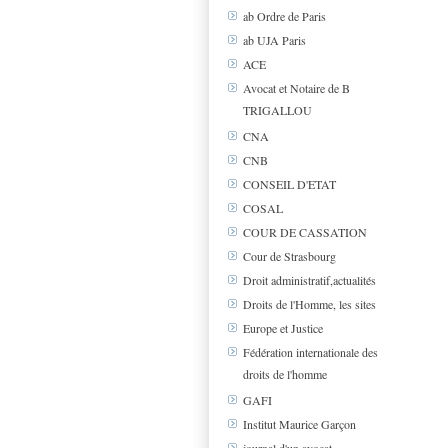
ab Ordre de Paris
ab UJA Paris
ACE
Avocat et Notaire de B
TRIGALLOU
CNA
CNB
CONSEIL D'ETAT
COSAL
COUR DE CASSATION
Cour de Strasbourg
Droit administratif,actualités
Droits de l'Homme, les sites
Europe et Justice
Fédération internationale des
droits de l'homme
GAFI
Institut Maurice Garçon