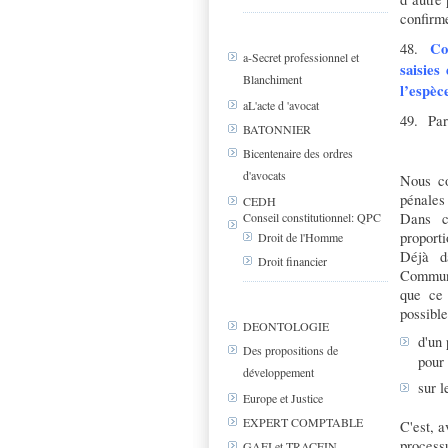
confirm
Co
48
.
a-Secret professionnel et
saisies
Blanchiment
l’espèc
aL'acte d 'avocat
49
. Part
BATONNIER
Bicentenaire des ordres
d'avocats
Nous co
pénales
CEDH
Dans c
Conseil constitutionnel: QPC
proporti
Droit de l'Homme
Déjà d
Droit financier
Communa
que ce 
possible
DEONTOLOGIE
d'un 
Des propositions de
pour 
développement
sur l
Europe et Justice
EXPERT COMPTABLE
C'est, a
processu
GAFI et TRACFIN