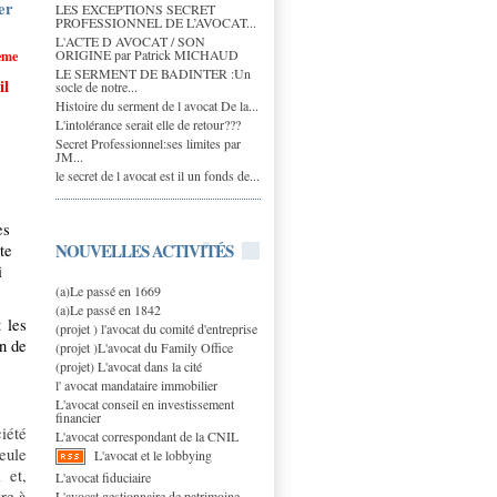
er
LES EXCEPTIONS SECRET
PROFESSIONNEL DE L’AVOCAT...
L'ACTE D AVOCAT / SON
ORIGINE par Patrick MICHAUD
ème
LE SERMENT DE BADINTER :Un
 il
socle de notre...
Histoire du serment de l avocat De la...
L'intolérance serait elle de retour???
Secret Professionnel:ses limites par
JM...
le secret de l avocat est il un fonds de...
es
NOUVELLES ACTIVITÉS
te
i
(a)Le passé en 1669
(a)Le passé en 1842
 les
(projet ) l'avocat du comité d'entreprise
on de
(projet )L'avocat du Family Office
(projet) L'avocat dans la cité
l' avocat mandataire immobilier
L'avocat conseil en investissement
financier
iété
L'avocat correspondant de la CNIL
eule
L'avocat et le lobbying
l et,
L'avocat fiduciaire
ure à
L'avocat gestionnaire de patrimoine