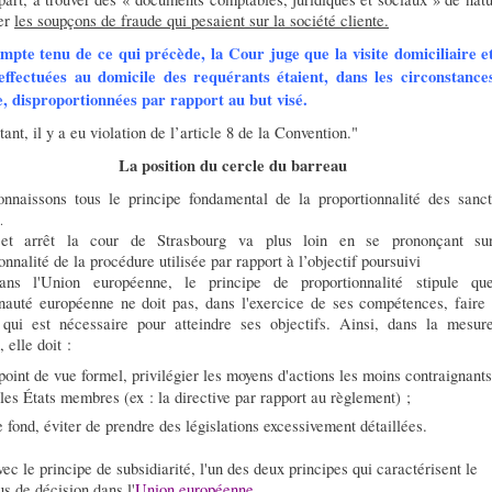
er
les soupçons de fraude qui pesaient sur la société cliente.
mpte tenu de ce qui précède, la Cour juge que la visite domiciliaire et
 effectuées au domicile des requérants étaient, dans les circonstance
e, disproportionnées par rapport au but visé.
ant, il y a eu violation de l’article 8 de la Convention."
La position du cercle du barreau
nnaissons tous le principe fondamental de la proportionnalité des sanct
.
et arrêt la cour de Strasbourg va plus loin en se prononçant su
onnalité de la procédure utilisée par rapport à l’objectif poursuivi
ans l'Union européenne, le
principe de proportionnalité
stipule qu
uté européenne ne doit pas, dans l'exercice de ses compétences, faire 
qui est nécessaire pour atteindre ses objectifs. Ainsi, dans la mesur
, elle doit :
point de vue formel, privilégier les moyens d'actions les moins contraignants
les États membres (ex : la directive par rapport au règlement) ;
e fond, éviter de prendre des législations excessivement détaillées.
vec le principe de subsidiarité, l'un des deux principes qui caractérisent le
s de décision dans l'
Union européenne