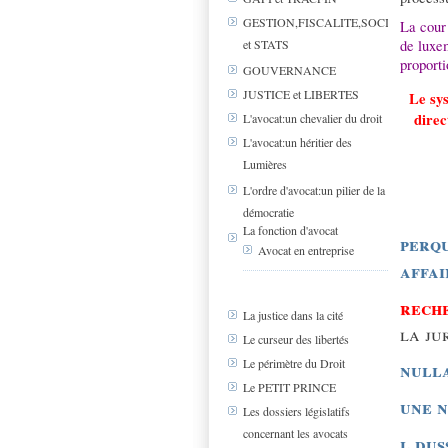
GESTION,FISCALITE,SOCIAL
La cour
de luxe
et STATS
proporti
GOUVERNANCE
JUSTICE et LIBERTES
Le sys
direc
L'avocat:un chevalier du droit
L'avocat:un héritier des
Lumières
L'ordre d'avocat:un pilier de la
démocratie
La fonction d'avocat
perqu
Avocat en entreprise
affa
rech
La justice dans la cité
la ju
Le curseur des libertés
Le périmètre du Droit
nulla
Le PETIT PRINCE
une n
Les dossiers législatifs
concernant les avocats
l dus