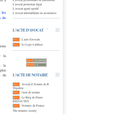
L'avocat protecteur légal
L’avocat agent sportif
 les
L’avocat intermédiaire en assurances
s de
L'ACTE D'AVOCAT
L'acte d'avocats
Le Logo à utiliser
ions
r la
e la
plus
L'ACTE DE NOTAIRE
e du
Avocat et Notaire de B
Trigallou
l'acte de notaire
Le Blog de Pierre
REDOUTEY
Notaires de France
The notaries society