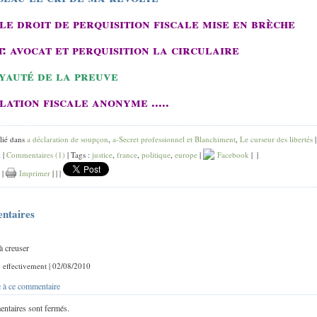
le droit de perquisition fiscale mise en brèche
t: avocat et perquisition la circulaire
yauté de la preuve
lation fiscale anonyme .....
lié dans
a déclaration de soupçon
,
a-Secret professionnel et Blanchiment
,
Le curseur des libertés
t
|
Commentaires (1)
| Tags :
justice
,
france
,
politique
,
europe
|
Facebook
|
|
|
Imprimer
|
|
|
ntaires
 à creuser
 : effectivement | 02/08/2010
 à ce commentaire
ntaires sont fermés.