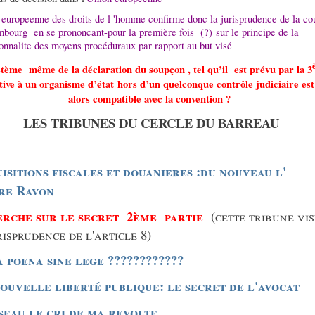
 europeenne des droits de l 'homme confirme donc la jurisprudence de la co
mbourg en se prononcant-pour la première fois (?) sur le principe de la
onnalite des moyens procéduraux par rapport au but visé
tème même de la déclaration du soupçon , tel qu’il
est prévu par la 3
tive à un organisme d’état hors d’un quelconque contrôle judiciaire est 
alors compatible avec la convention ?
LES TRIBUNES DU CERCLE DU BARREAU
isitions fiscales et douanieres :du nouveau l'
ire Ravon
erche sur le secret 2ème partie
(cette tribune vis
risprudence de l'article 8)
 poena sine lege ????????????
ouvelle liberté publique: le secret de l'avocat
seau le cri de ma revolte