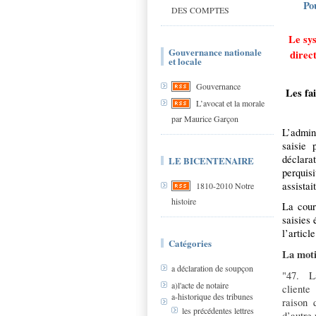
Po
DES COMPTES
Le sys
Gouvernance nationale
direc
et locale
Gouvernance
Les fai
L’avocat et la morale
par Maurice Garçon
L’admini
saisie p
déclarat
LE BICENTENAIRE
perquisi
assistai
1810-2010 Notre
histoire
La cou
saisies 
l’articl
Catégories
La moti
a déclaration de soupçon
"47
. La
a)l'acte de notaire
cliente
a-historique des tribunes
raison q
les précédentes lettres
d’autre 