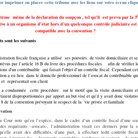
ur imprimer ou placer cette tribune avec les liens sur votre écran cliqu
tème même de la déclaration du soupçon , tel qu’il
est prévu par la 3
tive à un organisme d’état hors d’un quelconque contrôle judiciaire est
compatible avec la convention ?
ts sont les suivants
stration fiscale française a utilisé ses pouvoirs de visite domiciliaire et se
révus par l’article 16 B du livre des procédures fiscales afin de vérifier l
ions d'un contribuable qui faisait l'objet d’un contrôle fiscal
Cependant cet
tion a eu lieu dans le domicile professionnel de l’avocat du contribuable qu
t et représentait son client
r a condamnée
cette procédure sur le motif que la visite domiciliaire et
étaient disproportionnées par apport au but visé et qu’il y avait donc violati
e 8 de la convention prévoyant le respect de la vie privée et familiale
vation
 Cour note qu’en l’espèce, dans le cadre d’un contrôle fiscal d’une soc
 des requérants –avocats-, l’administration visait ces derniers pour la s
u’elle avait des difficultés, d’une part, à effectuer ledit contrôle fisca
part, à trouver des « documents comptables, juridiques et sociaux » de nat