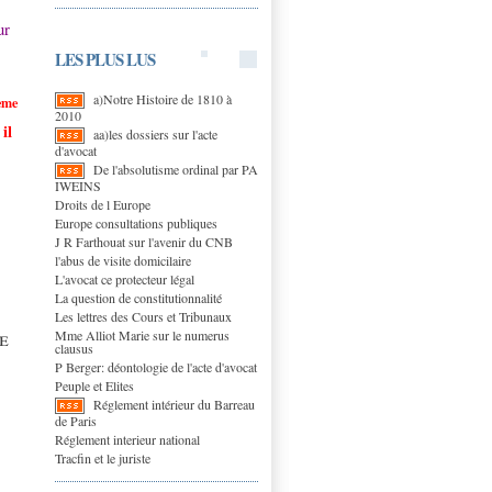
ur
LES PLUS LUS
a)Notre Histoire de 1810 à
ème
2010
il
aa)les dossiers sur l'acte
d'avocat
De l'absolutisme ordinal par PA
IWEINS
Droits de l Europe
Europe consultations publiques
J R Farthouat sur l'avenir du CNB
l'abus de visite domicilaire
L'avocat ce protecteur légal
La question de constitutionnalité
Les lettres des Cours et Tribunaux
e
Mme Alliot Marie sur le numerus
clausus
P Berger: déontologie de l'acte d'avocat
Peuple et Elites
Réglement intérieur du Barreau
de Paris
Réglement interieur national
Tracfin et le juriste