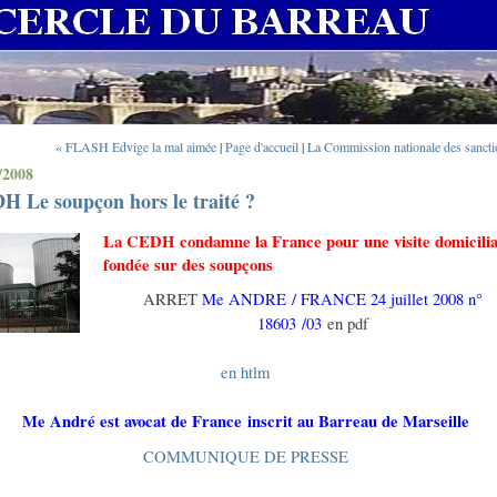
« FLASH Edvige la mal aimée
|
Page d'accueil
|
La Commission nationale des sancti
/2008
 Le soupçon hors le traité ?
La CEDH condamne la France pour une visite domicilia
fondée sur des soupçons
ARRET
Me ANDRE / FRANCE 24 juillet 2008 n°
18603 /03
en pdf
en htlm
Me André est avocat de France inscrit au Barreau de Marseille
COMMUNIQUE DE PRESSE