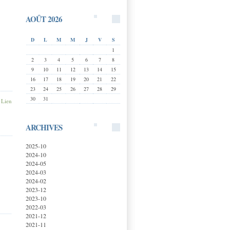
AOÛT 2026
D
L
M
M
J
V
S
1
2
3
4
5
6
7
8
9
10
11
12
13
14
15
16
17
18
19
20
21
22
23
24
25
26
27
28
29
30
31
|
Lien
ARCHIVES
2025-10
2024-10
2024-05
2024-03
2024-02
2023-12
2023-10
2022-03
2021-12
2021-11