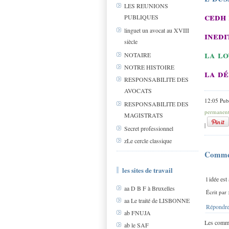
LES REUNIONS
cedh 
PUBLIQUES
linguet un avocat au XVIII
inedi
siècle
la lo
NOTAIRE
NOTRE HISTOIRE
la dé
RESPONSABILITE DES
AVOCATS
12:05 Pub
RESPONSABILITE DES
permanen
MAGISTRATS
|
Secret professionnel
zLe cercle classique
Comme
les sites de travail
l idée est
aa D B F à Bruxelles
Écrit par
aa Le traité de LISBONNE
Répondre
ab FNUJA
Les comme
ab le SAF