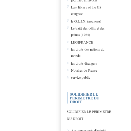
journal d'un avocat
Law library of the US
congress
le G.L.I.N. (nouveau)
Le traité des délits et des
peines (1764)
LEGIFRANCE
les droits des nations du
monde
les droits étrangers
Notaires de France
service public
SOLIDIFIER LE
PERIMETRE DU
DROIT
SOLIDIFIER LE PERIMETRE
DU DROIT
Assurance perte d'activité