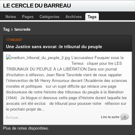
LE CERCLE DU BARREAU
Notes
Pages
Catégories
Archives
Tags
Tag > tancrede
17/08/2007
Une Justice sans avocat :le tribunal du peuple
L'accusateur Fouquier sous la
Terreur. cliquer pour lire LES
TRIBUNAUX DU PEUPLE À LA LIBÉRATION Dans son journal
d'incitation à réflexion, Jean René Tancrède vient de nous rappeler
l’intervention de Mr Henry Amouroux devant l’Académie des sciences
morales et politiques sur un sujet difficile qui retrace une page
douloureuse de notre histoire des tribunaux du peuple à la libération
(1944) Je blogue ci dessous cette page d’histoire durant laquelle les
avocats ont été exclus de tribunal pour pousser notre réflexion sur
le prochain projet de...
Lire la suite
0
Écrit par
.
Plus de notes disponibles.