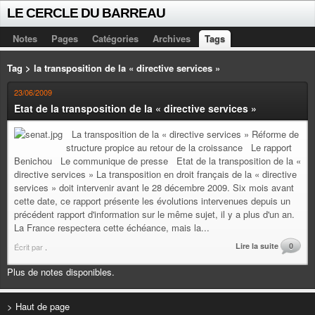
LE CERCLE DU BARREAU
Notes
Pages
Catégories
Archives
Tags
Tag > la transposition de la « directive services »
23/06/2009
Etat de la transposition de la « directive services »
La transposition de la « directive services » Réforme de
structure propice au retour de la croissance Le rapport
Benichou Le communique de presse Etat de la transposition de la «
directive services » La transposition en droit français de la « directive
services » doit intervenir avant le 28 décembre 2009. Six mois avant
cette date, ce rapport présente les évolutions intervenues depuis un
précédent rapport d'information sur le même sujet, il y a plus d'un an.
La France respectera cette échéance, mais la...
Lire la suite
0
Écrit par
.
Plus de notes disponibles.
> Haut de page