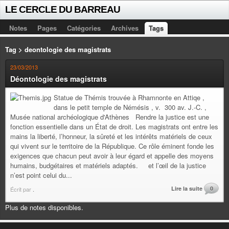
LE CERCLE DU BARREAU
Notes
Pages
Catégories
Archives
Tags
Tag > deontologie des magistrats
23/03/2013
Déontologie des magistrats
Statue de Thémis trouvée à Rhamnonte en Attiqe ,
dans le petit temple de Némésis , v. 300 av. J.-C. ,
Musée national archéologique d'Athènes Rendre la justice est une
fonction essentielle dans un État de droit. Les magistrats ont entre les
mains la liberté, l’honneur, la sûreté et les intérêts matériels de ceux
qui vivent sur le territoire de la République. Ce rôle éminent fonde les
exigences que chacun peut avoir à leur égard et appelle des moyens
humains, budgétaires et matériels adaptés. et l’œil de la justice
n’est point celui du...
Lire la suite
0
Écrit par
.
Plus de notes disponibles.