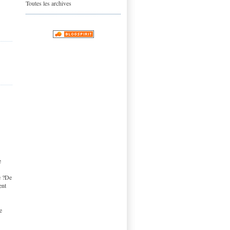
Toutes les archives
e
e ?De
ent
e