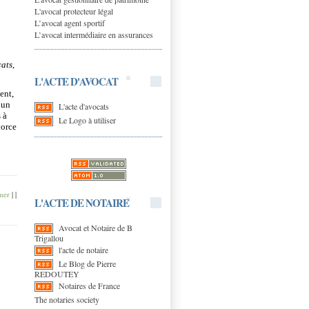
L'avocat protecteur légal
L’avocat agent sportif
L’avocat intermédiaire en assurances
ats,
L'ACTE D'AVOCAT
ent,
’un
L'acte d'avocats
 à
Le Logo à utiliser
vorce
mer
|
|
L'ACTE DE NOTAIRE
Avocat et Notaire de B
Trigallou
l'acte de notaire
Le Blog de Pierre
REDOUTEY
Notaires de France
The notaries society