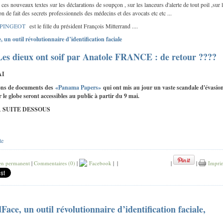
ces nouveaux textes sur les déclarations de soupçon , sur les lanceurs d'alerte de tout poil ,sur 
n de fait des secrets professionnels des médecins et des avocats etc etc ...
e PINGEOT
est le fille du président François Mitterrand ....
, un outil révolutionnaire d’identification faciale
Les dieux ont soif par Anatole FRANCE : de retour ????
AI
ions de documents des
«Panama Papers»
qui ont mis au jour un vaste scandale d'évasio
ur le globe seront accessibles au public à partir du 9 mai.
A SUITE DESSOUS
te
en permanent
|
Commentaires (0)
|
Facebook
|
|
|
|
Impri
Face, un outil révolutionnaire d’identification faciale,