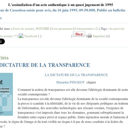
L'assimilation d'un acte authentique à un quasi jugement de 1995
ur de Cassation saisie pour avis, du 16 juin 1995, 09-50.008, Publié au bulletin
te
lié dans
a)l'acte de notaire
,
NOTAIRE
|
Lien permanent
|
Commentaires (2)
| Tags :
du pouvoir
 du notaire ??
|
Facebook
|
|
|
|
Imprimer
|
|
|
/2016
 DICTATURE DE LA TRANSPARENCE
LA DICTATURE DE LA TRANSPARENCE
Mazarine PINGEOT
cliquez
Comment la notion de transparence est-elle devenue l'idéologie dominante de notr
société contemporaine ?
La transparence est-elle devenue l'idéologie dominante de la société contemporain
la presse à scandale à la téléréalité, de la vie de nos dirigeants politiques au traitem
de l'information, des nouvelles technologies aux réseaux sociaux, l'exigence de
transparence s'est imposée dans tous les domaines, gommant subrepticement la
frontière entre espace privé et espace public. Entre injonction morale et fantasme d
bsolu, le règne de l'image et du tout-visible ne risque-t-il pas de nous conduire à la lisière du
me ?