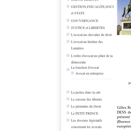
GESTION,FISCALITE,SOCIAL
et STATS
GOUVERNANCE
JUSTICE et LIBERTES
L'avocat:un chevalier du droit
L'avocat:un héritier des
Lumières
L'ordre d'avocat:un pilier de la
démocratie
La fonction d'avocat
Avocat en entreprise
p
La justice dans la cité
Le curseur des libertés
Le périmètre du Droit
Gilles R
DESS de 
Le PETIT PRINCE
présenté
Les dossiers législatifs
(Buenos 
europée
concernant les avocats