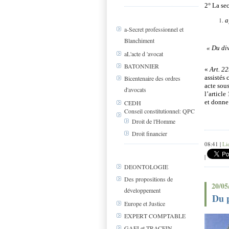
2° La sec
a
a-Secret professionnel et
Blanchiment
« Du di
aL'acte d 'avocat
BATONNIER
«
Art. 2
assistés
Bicentenaire des ordres
acte sous
d'avocats
l’article
et donne 
CEDH
Conseil constitutionnel: QPC
Droit de l'Homme
Droit financier
08:41 |
Li
|
DEONTOLOGIE
Des propositions de
20/05
développement
Du p
Europe et Justice
EXPERT COMPTABLE
GAFI et TRACFIN