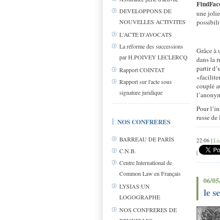
FindFace
DEVELOPPONS DE
une jolie
possibili
NOUVELLES ACTIVITES
L'ACTE D'AVOCATS
La réforme des successions
Grâce à 
par H.POIVEY LECLERCQ
dans la r
partir d
Rapport COINTAT
«facilite
Rapport sur l'acte sous
couplé a
signature juridique
l’anony
Pour l’i
russe de 
NOS CONFRERES
BARREAU DE PARIS
22:06 |
Li
C.N.B.
|
Centre International de
Common Law en Français
06/05
LYSIAS:UN
le s
LOGOGRAPHE
NOS CONFRERES DE