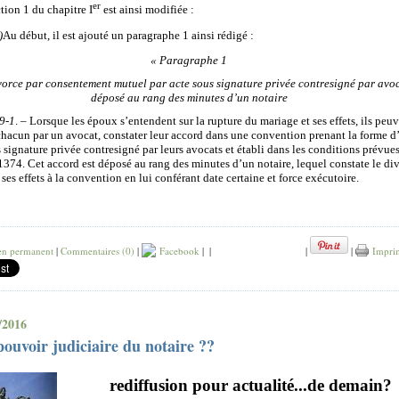
er
tion 1 du chapitre I
est ainsi modifiée :
)
Au début, il est ajouté un paragraphe 1 ainsi rédigé :
« Paragraphe 1
vorce par consentement mutuel par acte sous signature privée contresigné par avoc
déposé au rang des minutes d’un notaire
29-1
. – Lorsque les époux s’entendent sur la rupture du mariage et ses effets, ils peuv
 chacun par un avocat, constater leur accord dans une convention prenant la forme d
 signature privée contresigné par leurs avocats et établi dans les conditions prévues
 1374. Cet accord est déposé au rang des minutes d’un notaire, lequel constate le di
ses effets à la convention en lui conférant date certaine et force exécutoire.
en permanent
|
Commentaires (0)
|
Facebook
|
|
|
|
Impri
/2016
ouvoir judiciaire du notaire ??
rediffusion pour actualité
...de demain?