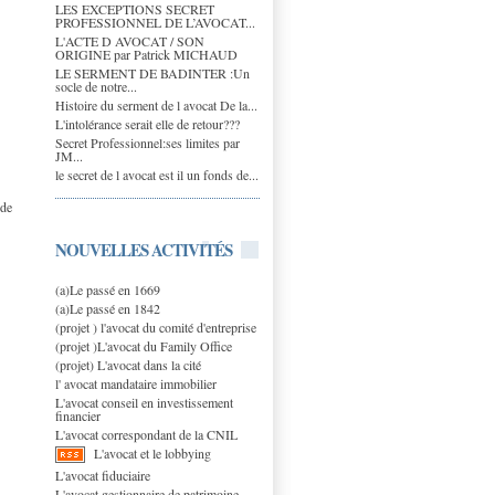
LES EXCEPTIONS SECRET
PROFESSIONNEL DE L’AVOCAT...
L'ACTE D AVOCAT / SON
ORIGINE par Patrick MICHAUD
LE SERMENT DE BADINTER :Un
socle de notre...
Histoire du serment de l avocat De la...
L'intolérance serait elle de retour???
Secret Professionnel:ses limites par
JM...
le secret de l avocat est il un fonds de...
 de
NOUVELLES ACTIVITÉS
(a)Le passé en 1669
(a)Le passé en 1842
(projet ) l'avocat du comité d'entreprise
(projet )L'avocat du Family Office
(projet) L'avocat dans la cité
l' avocat mandataire immobilier
L'avocat conseil en investissement
financier
L'avocat correspondant de la CNIL
L'avocat et le lobbying
L'avocat fiduciaire
L'avocat gestionnaire de patrimoine