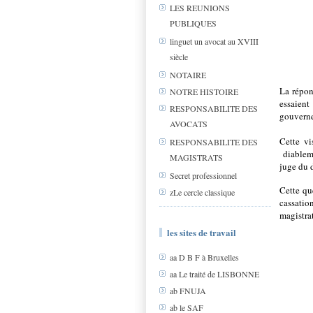
LES REUNIONS
PUBLIQUES
linguet un avocat au XVIII
siècle
NOTAIRE
La répo
NOTRE HISTOIRE
essaien
RESPONSABILITE DES
gouvernem
AVOCATS
Cette vi
RESPONSABILITE DES
diablem
MAGISTRATS
juge du 
Secret professionnel
Cette qu
zLe cercle classique
cassatio
magistra
les sites de travail
aa D B F à Bruxelles
aa Le traité de LISBONNE
ab FNUJA
ab le SAF