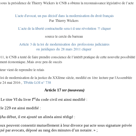
sous la présidence de Thierry Wickers le CNB a obtenu la reconnaissance législative de l’acte
L'acte d'avocat, un pas décisif dans la modernisation du droit français
Par Thierry Wickers
L’acte de la liberté contractuelle sera-t-il une révolution ?! cliquer
source le cercle du barreau
Article 3 de la loi de modernisation des professions judiciaires
ou juridiques du
28 mars 2011 cliquer
1, le CNB a tenté de faire prendre conscience de l’intérêt pratique de cette nouvelle possibilité
ment économique..Mais avec peu de succès
teur vient de reprendre le relais
loi de modernisation de la justice du XXIème siècle, modifié en 1ère lecture par l'Assemblée
 le 24 mai 2016 ,
TPetite LOI n° 738
Article 17
ter (nouveau)
er
 Le titre VI du livre I
du code civil est ainsi modifié :
cle 229 est ainsi modifié :
)
Au début, il est ajouté un alinéa ainsi rédigé :
oux peuvent consentir mutuellement à leur divorce par acte sous signature privée
gné par avocats, déposé au rang des minutes d’un notaire. » ;