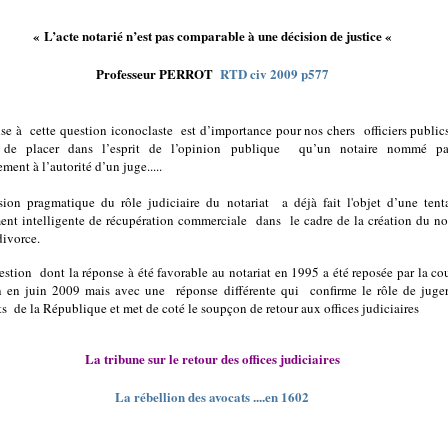
« L’acte notarié n’est pas comparable à une décision de justice «
Professeur PERROT
RTD civ 2009 p577
nse à
cette question iconoclaste
est d’importance pour nos chers
officiers public
t de placer dans l’esprit de l’opinion publique
qu’un notaire nommé pa
ent à l’autorité d’un juge.....
sion pragmatique du rôle judiciaire du notariat
a déjà fait l'objet d’une tent
ent intelligente de récupération commerciale
dans
le cadre de la création du no
divorce.
estion
dont la réponse à été favorable au notariat en 1995 a été reposée par la co
n en juin 2009 mais avec une
réponse différente qui
confirme le rôle de juge
ts
de la République et met de coté le soupçon de retour aux offices judiciaires
La tribune sur le retour des offices judiciaires
La rébellion des avocats ....en 1602