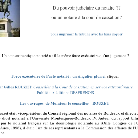
Du pouvoir judiciaire du notaire ??
ou un notaire à la cour de cassation?
pour imprimer la tribune avec les liens cliquer
Un acte authentique notarié a t il la même force exécutoire qu’un jugement ?
Force exécutoire de Pacte notarié : un singulier pluriel
cliquer
a
Gilles ROUZET,
r
Conseiller à la Cour de cassation en service extraordinaire.
Publié aux éditions DESFRENOIS
Les ouvrages de Monsieur le conseiller ROUZET
ouzet était
vice-président du Conseil régional des notaires de Bordeaux et directe
droit notarial à l'Université Montesquieu-Bordeaux IV. Auteur du rapport bil
 par le notariat français sur La déontologie notariale au XXIIe Congrès de l
Aires, 1998), il était l'un de ses représentants à la Commission des affaires de l'
nne