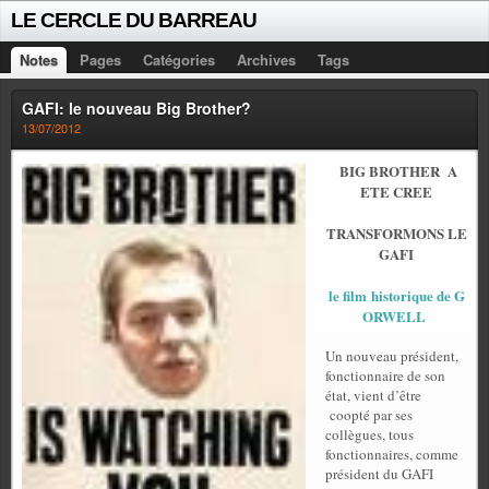
LE CERCLE DU BARREAU
Notes
Pages
Catégories
Archives
Tags
GAFI: le nouveau Big Brother?
13/07/2012
BIG BROTHER
A
ETE CREE
TRANSFORMONS LE
GAFI
le film historique de G
ORWELL
Un nouveau président,
fonctionnaire de son
état, vient d’être
coopté par ses
collègues, tous
fonctionnaires, comme
président du GAFI