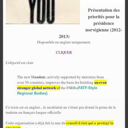
Présentation des
priorités pour la
présidence
norvégienne (2012-
2013)
Disponible en anglais uniquement.
CLIQUER
L’objectif est clair
andate
The new M
, actively supported by ministers from
an even
over 30 countries, improves the basis for building
stronger global network
(
FATF-Style
of
the FSRBs
Regional Bodies)
Ce texte est en anglais ,
le secrétariat ne s’étant pas donné la peine de le
traduire en français langue officielle
conseil d état qui a protégé la
Cette organisation a déjà fait la une du