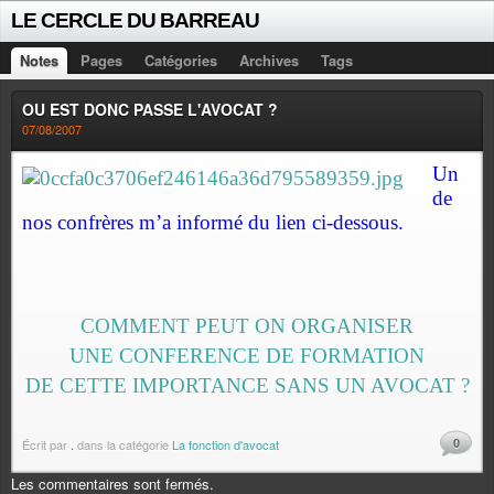
LE CERCLE DU BARREAU
Notes
Pages
Catégories
Archives
Tags
OU EST DONC PASSE L'AVOCAT ?
07/08/2007
Un
de
nos confrères m’a informé du lien ci-dessous.
COMMENT PEUT ON ORGANISER
UNE CONFERENCE DE FORMATION
DE CETTE IMPORTANCE SANS UN AVOCAT ?
0
Écrit par
.
dans la catégorie
La fonction d'avocat
Les commentaires sont fermés.