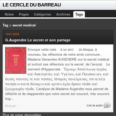
LE CERCLE DU BARREAU
Notes
Pages
Catégories
Archives
Tags
Tag > secret medical
19/01/2008
G.Augendre Le secret et son partage
Envoyer cette note à un ami Je bloque, à
nouveau, les réflexions de notre amie commune ,
Madame Genevière AUGENDRE sur le secret médical
et surtout ses réflexions sur le secret de l’avocat. Le
serment d'Hyppocrate Ὄμνυμι Ἀπόλλωνα ἰητρὸν,
καὶ Ἀσκληπιὸν, καὶ Ὑγείαν, καὶ Πανάκειαν, καὶ
θεοὺς πάντας τε καὶ πάσας, ἵστορας ποιεύμενος, ἐπιτελέα
ποιήσειν κατὰ δύναμιν καὶ κρίσιν ἐμὴν ὅρκον τόνδε καὶ
ξυγγραφὴν τήνδε. L’analyse de Madame Augendre nous permet de
réfléchir et de réapprendre que notre secret est souvent, très souvent,
trop...
Lire la suite
1
Écrit par
.
Plus de notes disponibles.