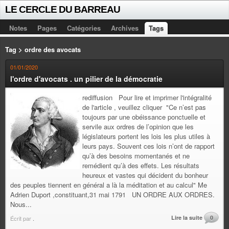
LE CERCLE DU BARREAU
Notes
Pages
Catégories
Archives
Tags
Tag > ordre des avocats
01/01/2020
l'ordre d'avocats . un pilier de la démocratie
rediffusion Pour lire et imprimer l'intégralité
de l'article , veuillez cliquer "Ce n’est pas
toujours par une obéissance ponctuelle et
servile aux ordres de l’opinion que les
législateurs portent les lois les plus utiles à
leurs pays. Souvent ces lois n’ont de rapport
qu’à des besoins momentanés et ne
remédient qu’à des effets. Les résultats
heureux et vastes qui décident du bonheur
des peuples tiennent en général a là la méditation et au calcul" Me
Adrien Duport ,constituant,31 mai 1791 UN ORDRE AUX ORDRES.
Nous...
Lire la suite
0
Écrit par
.