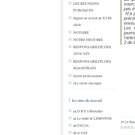
LES REUNIONS
sourc
pas é
PUBLIQUES
N’a p
linguet un avocat au XVIII
précé
envis
siècle
Les r
NOTAIRE
journ
l’art
NOTRE HISTOIRE
2 de l
RESPONSABILITE DES
AVOCATS
RESPONSABILITE DES
MAGISTRATS
Secret professionnel
zLe cercle classique
les sites de travail
aa D B F à Bruxelles
aa Le traité de LISBONNE
19:24 Pub
ab FNUJA
JUSTICE 
ab le SAF