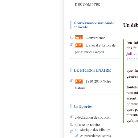
DES COMPTES
Gouvernance nationale
Un déb
et locale
Gouvernance
"en in
L’avocat et la morale
des fa
par Maurice Garçon
juille
anciens
LE BICENTENAIRE
la
que
généra
1810-2010 Notre
toutefo
histoire
remont
scient
commen
Catégories
que, p
atteint
a déclaration de soupçon
qu'ains
a)l'acte de notaire
a-historique des tribunes
les précédentes lettres