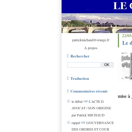
22/05
patrickmichaud@orange.fr
Le d
À propos
Rechercher
Traduction
Commentaires récents
mise à
sur
le début
L'ACTE D
AVOCAT / SON ORIGINE
par Patrick MICHAUD
sur
rappel
GOUVERNANCE
DES ORDRES ET COUR