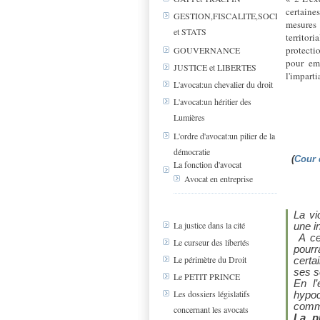
certaines
GESTION,FISCALITE,SOCIAL
mesures 
et STATS
territor
protecti
GOUVERNANCE
pour emp
JUSTICE et LIBERTES
l'imparti
L'avocat:un chevalier du droit
L'avocat:un héritier des
Lumières
L'ordre d'avocat:un pilier de la
démocratie
(
Cour 
La fonction d'avocat
Avocat en entreprise
La vi
La justice dans la cité
une i
A ce 
Le curseur des libertés
pourra
Le périmètre du Droit
certa
ses s
Le PETIT PRINCE
En l’
Les dossiers législatifs
hypoc
commi
concernant les avocats
La p