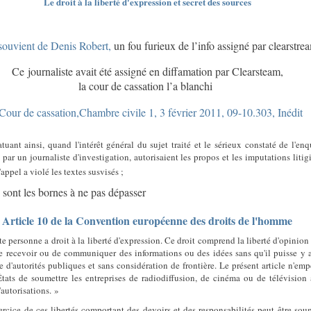
Le droit à la liberté d'expression et secret des sources
souvient de Denis Robert,
un fou furieux de l’info assigné par clearstre
Ce journaliste avait été assigné en diffamation par Clearsteam,
l
a cour de cassation l’a blanchi
Cour de cassation,Chambre civile 1, 3 février 2011, 09-10.303, Inédit
tuant ainsi, quand l'intérêt général du sujet traité et le sérieux constaté de l'enq
e par un
journaliste
d'investigation, autorisaient les propos et les imputations litig
'appel a violé les textes susvisés ;
 sont les bornes à ne pas dépasser
Article 10 de la Convention européenne des droits de l'homme
e personne a droit à la liberté d'expression. Ce droit comprend la liberté d'opinion 
de recevoir ou de communiquer des informations ou des idées sans qu'il puisse y 
e d'autorités publiques et sans considération de frontière. Le présent article n'em
États de soumettre les entreprises de radiodiffusion, de cinéma ou de télévision
autorisations. »
ercice de ces libertés comportant des devoirs et des responsabilités peut être sou