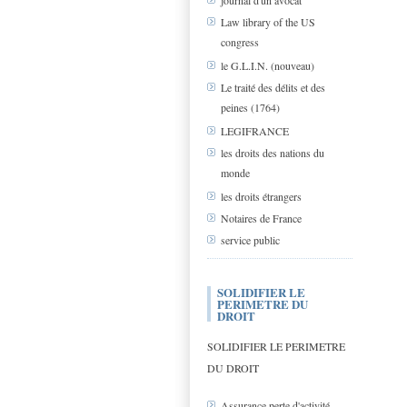
journal d'un avocat
Law library of the US
congress
le G.L.I.N. (nouveau)
Le traité des délits et des
peines (1764)
LEGIFRANCE
les droits des nations du
monde
les droits étrangers
Notaires de France
service public
SOLIDIFIER LE
PERIMETRE DU
DROIT
SOLIDIFIER LE PERIMETRE
DU DROIT
Assurance perte d'activité