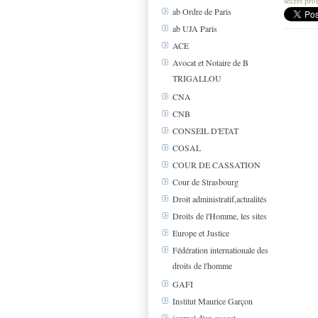
secret pro
ab Ordre de Paris
ab UJA Paris
ACE
Avocat et Notaire de B
TRIGALLOU
CNA
CNB
CONSEIL D'ETAT
COSAL
COUR DE CASSATION
Cour de Strasbourg
Droit administratif,actualités
Droits de l'Homme, les sites
Europe et Justice
Fédération internationale des
droits de l'homme
GAFI
Institut Maurice Garçon