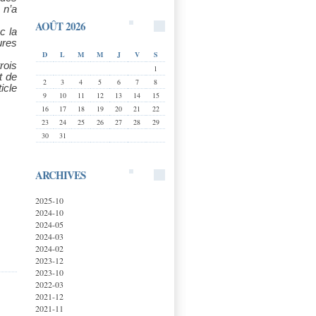
 n’a
AOÛT 2026
c la
ures
D
L
M
M
J
V
S
rois
1
t de
2
3
4
5
6
7
8
icle
9
10
11
12
13
14
15
16
17
18
19
20
21
22
23
24
25
26
27
28
29
30
31
ARCHIVES
2025-10
2024-10
2024-05
2024-03
2024-02
2023-12
2023-10
2022-03
2021-12
2021-11