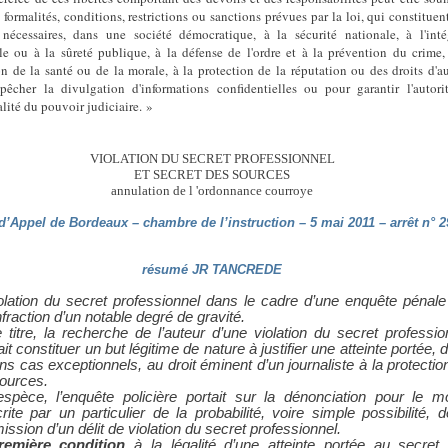
 formalités, conditions, restrictions ou sanctions prévues par la loi, qui constituen
nécessaires, dans une société démocratique, à la sécurité nationale, à l'inté
iale ou à la sûreté publique, à la défense de l'ordre et à la prévention du crime,
on de la santé ou de la morale, à la protection de la réputation ou des droits d'au
êcher la divulgation d'informations confidentielles ou pour garantir l'autori
alité du pouvoir judiciaire. »
VIOLATION DU SECRET PROFESSIONNEL
ET SECRET DES SOURCES
annulation de l 'ordonnance courroye
d’Appel de Bordeaux – chambre de l’instruction – 5 mai 2011 – arrêt n° 2
résumé JR TANCREDE
olation du secret professionnel dans le cadre d’une enquête pénale
nfraction d’un notable degré de gravité.
titre, la recherche de l’auteur d’une violation du secret professio
it constituer un but légitime de nature à justifier une atteinte portée, 
ins cas exceptionnels, au droit éminent d’un journaliste à la protectio
ources.
espèce, l’enquête policière portait sur la dénonciation pour le m
rite par un particulier de la probabilité, voire simple possibilité, d
ssion d’un délit de violation du secret professionnel.
remière condition
à la légalité d’une atteinte portée au secret