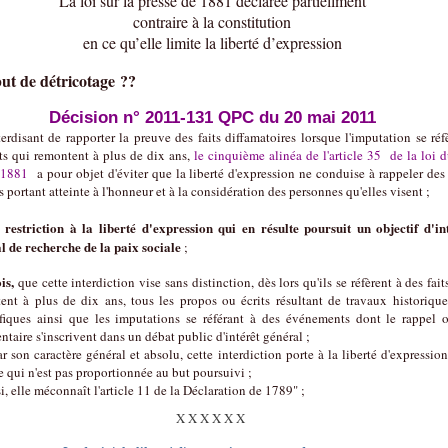
La loi sur la presse de 1881 déclarée partiellment
contraire à la constitution
en ce qu’elle limite la liberté d’expression
ut de détricotage ??
Décision n° 2011-131 QPC du 20 mai 2011
terdisant de rapporter la preuve des faits diffamatoires lorsque l'imputation se réf
its qui remontent à plus de dix ans,
le cinquième alinéa de l'article 35
de la loi 
t 1881
a pour objet d'éviter que la liberté d'expression ne conduise à rappeler des 
 portant atteinte à l'honneur et à la considération des personnes qu'elles visent ;
 restriction à la liberté d'expression qui en résulte poursuit un objectif d'in
l de recherche de la paix sociale
;
is,
que cette interdiction vise sans distinction, dès lors qu'ils se réfèrent à des fait
ent à plus de dix ans, tous les propos ou écrits résultant de travaux historiqu
ifiques ainsi que les imputations se référant à des événements dont le rappel 
taire s'inscrivent dans un débat public d'intérêt général ;
ar son caractère général et absolu, cette interdiction porte à la liberté d'expressio
e qui n'est pas proportionnée au but poursuivi ;
i, elle méconnaît l'article 11 de la Déclaration de 1789" ;
X X X X X X