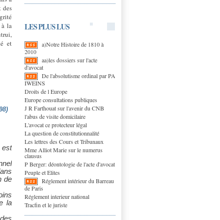
t des
grité
LES PLUS LUS
 à la
trui,
té et
a)Notre Histoire de 1810 à
2010
aa)les dossiers sur l'acte
d'avocat
De l'absolutisme ordinal par PA
IWEINS
Droits de l Europe
Europe consultations publiques
J R Farthouat sur l'avenir du CNB
98)
l'abus de visite domicilaire
L'avocat ce protecteur légal
La question de constitutionnalité
Les lettres des Cours et Tribunaux
 est
Mme Alliot Marie sur le numerus
clausus
nnel
P Berger: déontologie de l'acte d'avocat
dans
Peuple et Elites
n de
Réglement intérieur du Barreau
de Paris
oins
Réglement interieur national
e la
Tracfin et le juriste
 des