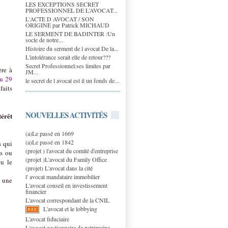
LES EXCEPTIONS SECRET
PROFESSIONNEL DE L’AVOCAT...
L'ACTE D AVOCAT / SON
ORIGINE par Patrick MICHAUD
LE SERMENT DE BADINTER :Un
socle de notre...
Histoire du serment de l avocat De la...
L'intolérance serait elle de retour???
Secret Professionnel:ses limites par
ère à
JM...
du 29
le secret de l avocat est il un fonds de...
faits
NOUVELLES ACTIVITÉS
térêt
(a)Le passé en 1669
(a)Le passé en 1842
s qui
(projet ) l'avocat du comité d'entreprise
es ou
(projet )L'avocat du Family Office
ou le
(projet) L'avocat dans la cité
l' avocat mandataire immobilier
n une
L'avocat conseil en investissement
financier
L'avocat correspondant de la CNIL
L'avocat et le lobbying
L'avocat fiduciaire
L'avocat gestionnaire de patrimoine