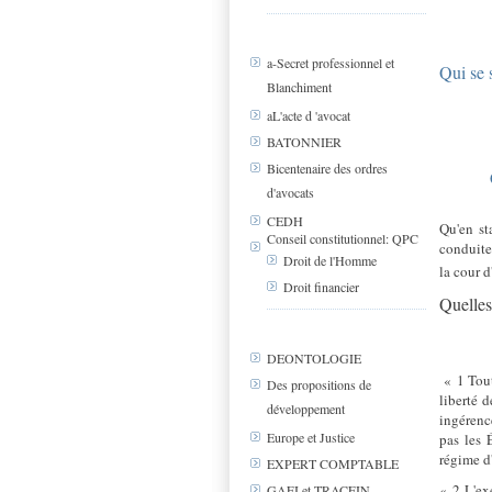
a-Secret professionnel et
Qui se 
Blanchiment
aL'acte d 'avocat
BATONNIER
Bicentenaire des ordres
d'avocats
CEDH
Qu'en sta
Conseil constitutionnel: QPC
conduit
Droit de l'Homme
la cour d
Droit financier
Quelles
DEONTOLOGIE
« 1 Tout
Des propositions de
liberté 
développement
ingérenc
Europe et Justice
pas les 
régime d'
EXPERT COMPTABLE
« 2 L'ex
GAFI et TRACFIN