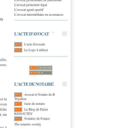
L'avocat protecteur légal
L’avocat agent sportif
L’avocat intermédiaire en assurances
am
L'ACTE D'AVOCAT
L'acte d'avocats
Le Logo à utiliser
uête,
ieux,
L'ACTE DE NOTAIRE
Avocat et Notaire de B
Trigallou
et la
l'acte de notaire
avoir
pêche
Le Blog de Pierre
REDOUTEY
 à un
Notaires de France
The notaries society
mis à