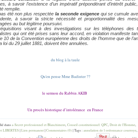
es, à savoir l’existence d’un impératif prépondérant d’intérêt public,
té remplie.
as été non plus respectée
la seconde exigence
qui se cumule ave
dente, à savoir la stricte nécessité et proportionnalité des mes
agées au but légitime poursuivi.
équisitions visant à des investigations sur les téléphones des t
alistes qui ont été prises sans leur accord, en violation manifeste tan
icle 10 de la Convention européenne des droits de l’homme que de l’art
a loi du 29 juillet 1881, doivent être annulées.
du blog à la taule
Qu'en pense Mme Badinter ??
le sermon du Rabbin AKIB
Un procès historique d’intolérance en France
lié dans
a-Secret professionnel et Blanchiment
,
Conseil constitutionnel: QPC
,
Droit de l'Homme
,
et LIBERTES
|
Lien permanent
|
Commentaires (0)
| Tags :
annulation de l ordonnance courroye
,