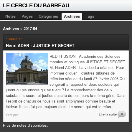
LE CERCLE DU BARREAU
Notes
Pages
Catégories
Archives
Tags
Archives > 2017-04
18/04/2017
Henri ADER : JUSTICE ET SECRET
REDIFFUSION Académie des Sciences
morales et politiques JUSTICE ET SECRET
M. Henri ADER La video La séance Pour
imprimer cliquer d'autres tribunes de
réflexion séance du lundi 27 février 2006 Qui
songerait à rapprocher deux couleurs qui
jurent ou pis encore qui se tuent ? Le rapprochement des deux
substantifs secret et justice suscite de nos jours la même gêne. Dans
l’esprit de chacun de nous ils sont antonymes comme beauté et
laideur. Il n’en fut pas toujours ainsi. Le secret qui est le refus...
Lire la suite
0
Écrit par
.
Plus de notes disponibles.