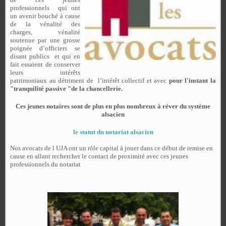
professionnels
qui ont
un avenir bouché à cause
de la vénalité des
charges, vénalité
soutenue par une grosse
poignée d’officiers se
disant publics
et qui en
fait essaient de conserver
leurs intérêts
patrimoniaux au détriment de
l’intérêt collectif et avec
pour l'instant la
"tranquilité passive "de la chancellerie.
Ces jeunes notaires sont de plus en plus nombreux à réver du système
alsacien
le statut du notariat alsacien
Nos avocats de l UJA ont un rôle capital à jouer dans ce début de remise en
cause en allant rechercher le contact de proximité avec ces jeunes
professionnels du notariat