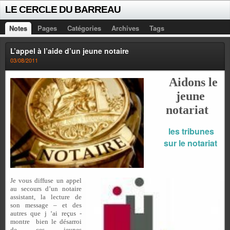
LE CERCLE DU BARREAU
Notes
Pages
Catégories
Archives
Tags
L’appel à l’aide d’un jeune notaire
03/08/2011
Aidons le
jeune
notariat
les tribunes
sur le notariat
Je vous diffuse un appel
au secours d’un notaire
assistant, la lecture de
son message – et des
autres que j ‘ai reçus -
montre
bien le désarroi
de ces jeunes