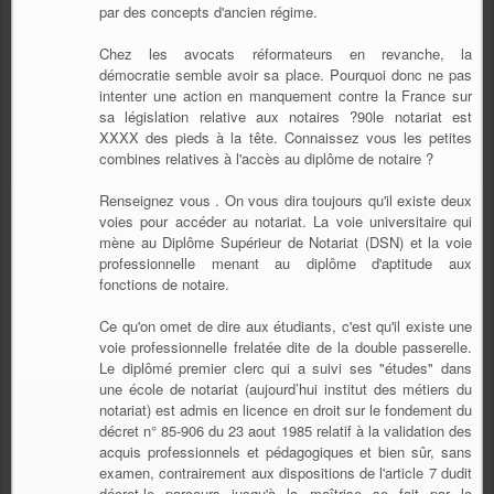
par des concepts d'ancien régime.
Chez les avocats réformateurs en revanche, la
démocratie semble avoir sa place. Pourquoi donc ne pas
intenter une action en manquement contre la France sur
sa législation relative aux notaires ?90le notariat est
XXXX des pieds à la tête. Connaissez vous les petites
combines relatives à l'accès au diplôme de notaire ?
Renseignez vous . On vous dira toujours qu'il existe deux
voies pour accéder au notariat. La voie universitaire qui
mène au Diplôme Supérieur de Notariat (DSN) et la voie
professionnelle menant au diplôme d'aptitude aux
fonctions de notaire.
Ce qu'on omet de dire aux étudiants, c'est qu'il existe une
voie professionnelle frelatée dite de la double passerelle.
Le diplômé premier clerc qui a suivi ses "études" dans
une école de notariat (aujourd’hui institut des métiers du
notariat) est admis en licence en droit sur le fondement du
décret n° 85-906 du 23 aout 1985 relatif à la validation des
acquis professionnels et pédagogiques et bien sûr, sans
examen, contrairement aux dispositions de l'article 7 dudit
décret.le parcours jusqu'à la maîtrise se fait par la