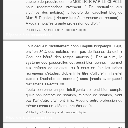
capable de produire comme MODERER PAR LE CERCLE
nous recommandons vivement ( En particulier aux
victimes des notaires) la lecture de l'excellent blog de
Mtre B Trigallou ( Notaire lui-même victime du notariat): "
Avocats notaires grande profession du droit ".
Publié il y a 182 mois par Pf Léonce Folquin.
Répondre à ce commentaire
Tout ceci est parfaitement connu depuis longtemps. Déja,
environ 30% des notaires n'ont pas de licence de droit (
Ceci est hérité des temps anciens ). Par ailleurs, le
système des passerelles est aussi bien connu. Il permet
aux enfants de notaires, ou à ceux de familles riches
repreneurs d'études, d'obtenir le titre d'officier ministériel
public ( D'acheter en somme ) sans jamais avoir passé
d'examens sélectifs !!!!!
Toute personne un peu intelligente se rend bien compte
qu'un bon nombre de notaires, rejetons de notaires, n'ont
pas l'air d'être vraiment finis. Aucune autre profession du
même niveau ne tolérerait cet état de fait.
Publié il y a 181 mois par Pf Léonce Folquin.
Répondre à ce commentaire