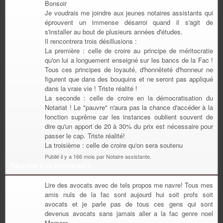
Bonsoir
Je voudrais me joindre aux jeunes notaires assistants qui
éprouvent un immense désarroi quand il s'agit de
s'installer au bout de plusieurs années d'études.
Il rencontrera trois désillusions :
La première : celle de croire au principe de méritocratie
qu'on lui a longuement enseigné sur les bancs de la Fac !
Tous ces principes de loyauté, d'honnêteté d'honneur ne
figurent que dans des bouquins et ne seront pas appliqué
dans la vraie vie ! Triste réalité !
La seconde : celle de croire en la démocratisation du
Notariat ! Le "pauvre" n'aura pas la chance d'accéder à la
fonction suprême car les instances oublient souvent de
dire qu'un apport de 20 à 30% du prix est nécessaire pour
passer le cap. Triste réalité!
La troisième : celle de croire qu'on sera soutenu
Publié il y a 166 mois par Notaire assistante.
Répondre à ce commentaire
Lire des avocats avec de tels propos me navre! Tous mes
amis nuls de la fac sont aujourd hui soit profs soit
avocats et je parle pas de tous ces gens qui sont
devenus avocats sans jamais aller a la fac genre noel
Mamere