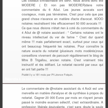
Les ciseaux d'Anasthasie ont servi. Nous avons donc été
MODERE ( Et non pas MODERER)dans notre
commentaire du 6 Aôut. Les jeunes avocats sont
courageux, mais pas téméraires. C'est pour cela que pas
grand chose n'avance en matière d'acte d'avocat. 9OOO
notaires neutralisent très efficacement 50 000 avocats !!!
Ce que nous disions n'était rien à coté du commentaire du
4 Aôut de @ notaire assistant : " Certains notaires ont le
niveau intellectuel du ver de farine " C'est dur quand
même !!! mais parfaitement exact, surtout pour ceux qui
ont beaucoup fréquenté les notaires. Pour connaître la
nature exacte du notariat (plusieurs mots modérés)nous
conseillons vivement de parcourir régulièrement le blog de
Mtre B Trigallou, ancien notaire. C'est vraiment très
instructif et rès édifiant. Le notariat raconté par ceux qui
en ont fait partie !!!
Publié il y a 181 mois par Pf Léonce Folquin.
Répondre à ce commentaire
Le commentaire de @notaire assistant du 4 Août est une
merveille en matière d'analyse et de synthèse à propos du
notariat. Gagner 20 000 Euros par mois en n'ayant jamais
passé le moindre examen sélectif, c'est extraordinaire. A
profession libérale équivalente, c'est sans doute la seule