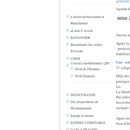
générale
l'agenda 
mise 
a-Secret professionnel et
Blanchiment
aL'acte d 'avocat
Aucun a
BATONNIER
Après la
Bicentenaire des ordres
profess
d'avocats
familiau
CEDH
Une rel
Conseil constitutionnel: QPC
!!!
(cliqu
Droit de l'Homme
Déjà des
Droit financier
protéger
loi.
La liber
DEONTOLOGIE
Par aill
Des propositions de
necessit
sachant 
développement
Europe et Justice
Aprés les
EXPERT COMPTABLE
bien d'êt
GAFI et TRACFIN