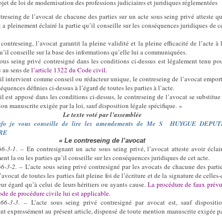
ojet de loi de modernisation des professions judiciaires et juridiques réglementées
treseing de l’avocat de chacune des parties sur un acte sous seing privé atteste q
t a pleinement éclairé la partie qu’il conseille sur les conséquences juridiques de c
contreseing, l’avocat garantit la pleine validité et la pleine efficacité de l’acte à 
qu’il conseille sur la base des informations qu’elle lui a communiquées.
sous seing privé contresigné dans les conditions ci-dessus est légalement tenu po
 au sens de
l’article 1322 du Code civil.
il intervient comme conseil ou rédacteur unique, le contreseing de l’avocat empor
équences définies ci-dessus à l’égard de toutes les parties à l’acte.
il est apposé dans les conditions ci-dessus, le contreseing de l’avocat se substitue
on manuscrite exigée par la loi, sauf disposition légale spécifique.
»
Le texte voté par l’assemblée
nfo je vous conseille de lire les amendements de Me S HUYGUE DEPU
RE
« Le contreseing de l’avocat
66-3-1.
– En contresignant un acte sous seing privé, l’avocat atteste avoir éclai
nt la ou les parties qu’il conseille sur les conséquences juridiques de cet acte.
66-3-2.
– L’acte sous seing privé contresigné par les avocats de chacune des parti
’avocat de toutes les parties fait pleine foi de l’écriture et de la signature de celles-
leur égard qu’à celui de leurs héritiers ou ayants cause.
La procédure de faux prév
ode de procédure civile lui est applicable.
66-3-3.
– L’acte sous seing privé contresigné par avocat est, sauf dispositi
nt expressément au présent article, dispensé de toute mention manuscrite exigée p