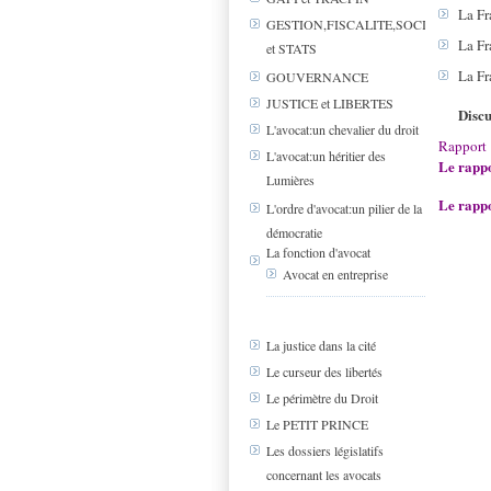
La Fr
GESTION,FISCALITE,SOCIAL
La Fr
et STATS
La Fr
GOUVERNANCE
JUSTICE et LIBERTES
Discu
L'avocat:un chevalier du droit
Rapport
L'avocat:un héritier des
Le rappo
Lumières
Le rappo
L'ordre d'avocat:un pilier de la
démocratie
La fonction d'avocat
Avocat en entreprise
La justice dans la cité
Le curseur des libertés
Le périmètre du Droit
Le PETIT PRINCE
Les dossiers législatifs
concernant les avocats