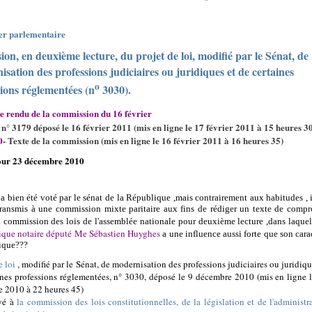
er parlementaire
ion, en deuxième lecture, du projet de loi, modifié par le Sénat, de
sation des professions judiciaires ou juridiques et de certaines
o
ions réglementées (n
3030).
 rendu de la commission du 16 février
n° 3179 déposé le 16 février 2011 (mis en ligne le 17 février 2011 à 15 heures 30
0
- Texte de la commission (mis en ligne le 16 février 2011 à 16 heures 35)
jour 23 décembre 2010
 a bien été voté par le sénat de la République ,mais contrairement aux habitudes , i
transmis à une commission mixte paritaire aux fins de rédiger un texte de comp
a commission des lois de l'assemblée nationale pour deuxième lecture ,dans laquel
que notaire député Me Sébastien Huyghes
a une influence aussi forte que son cara
ique???
e loi
, modifié par le Sénat, de modernisation des professions judiciaires ou juridiqu
ines professions réglementées, n° 3030, déposé le 9 décembre 2010 (mis en ligne 
 2010 à 22 heures 45)
oyé à
la commission des lois constitutionnelles, de la législation et de l'administr