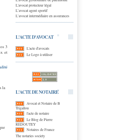
L'avocat protecteur légal
L’avocat agent sportif
L’avocat intermédiaire en assurances
L'ACTE D'AVOCAT
nos 3
L'acte d'avocats
ux et
Le Logo à utiliser
lité
s la
L'ACTE DE NOTAIRE
Avocat et Notaire de B
Trigallou
l'acte de notaire
Le Blog de Pierre
REDOUTEY
sque
Notaires de France
The notaries society