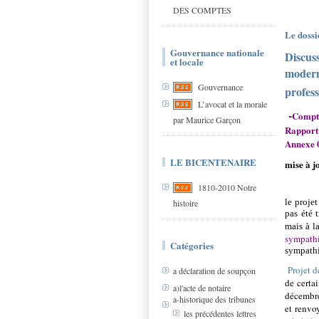
DES COMPTES
Le dossi
Gouvernance nationale
Discuss
et locale
moderni
Gouvernance
profess
L’avocat et la morale
-
Compte
par Maurice Garçon
Rapport
Annexe 
LE BICENTENAIRE
mise à 
1810-2010 Notre
le projet
histoire
pas été 
mais à l
sympathi
Catégories
sympath
Projet d
a déclaration de soupçon
de certa
a)l'acte de notaire
décembre
a-historique des tribunes
et renv
les précédentes lettres