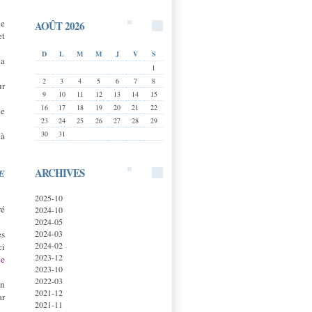
ue
AOÛT 2026
et
D
L
M
M
J
V
S
la
1
2
3
4
5
6
7
8
ur
9
10
11
12
13
14
15
16
17
18
19
20
21
22
te
23
24
25
26
27
28
29
30
31
 à
ARCHIVES
TE
2025-10
ré
2024-10
2024-05
2024-03
es
2024-02
ci
2023-12
ue
2023-10
2022-03
on
2021-12
ar
2021-11