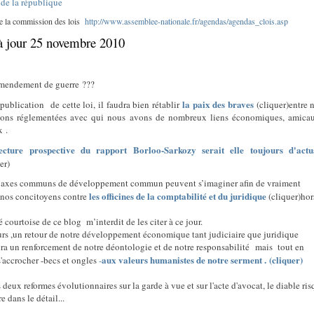
 de la république
de la commission des lois
http://www.assemblee-nationale.fr/agendas/agendas_clois.asp
à jour 25 novembre 2010
mendement de guerre ???
la paix des braves
 publication
de cette loi, il faudra bien rétablir
(cliquer)entre 
ions réglementées avec qui nous avons de nombreux liens économiques, amica
x .
ecture prospective du rapport Borloo-Sarkozy serait elle toujours d'actua
er)
 axes communs de développement commun peuvent s’imaginer afin de vraiment
les officines de la comptabilité et du juridique
 nos concitoyens contre
(cliquer)hor
té courtoise de ce blog
m’interdit de les citer à ce jour.
eurs ,un retour de notre développement économique tant judiciaire que juridique
era un renforcement de notre déontologie et de notre responsabilité mais tout en
aux valeurs humanistes de notre serment . (cliquer)
s'accrocher -becs et ongles
-
 deux reformes évolutionnaires sur la garde à vue et sur l'acte d'avocat, le diable ri
re dans le détail...