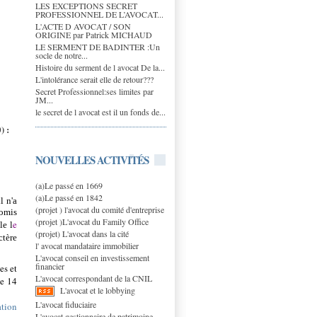
LES EXCEPTIONS SECRET
PROFESSIONNEL DE L’AVOCAT...
L'ACTE D AVOCAT / SON
ORIGINE par Patrick MICHAUD
LE SERMENT DE BADINTER :Un
socle de notre...
Histoire du serment de l avocat De la...
L'intolérance serait elle de retour???
Secret Professionnel:ses limites par
JM...
le secret de l avocat est il un fonds de...
) :
NOUVELLES ACTIVITÉS
(a)Le passé en 1669
(a)Le passé en 1842
l n'a
(projet ) l'avocat du comité d'entreprise
romis
(projet )L'avocat du Family Office
e
le l
(projet) L'avocat dans la cité
ctère
l' avocat mandataire immobilier
L'avocat conseil en investissement
financier
es et
L'avocat correspondant de la CNIL
le 14
L'avocat et le lobbying
L'avocat fiduciaire
ation
L'avocat gestionnaire de patrimoine