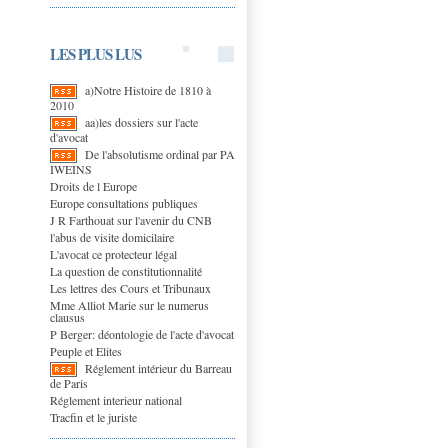
LES PLUS LUS
a)Notre Histoire de 1810 à
2010
aa)les dossiers sur l'acte
d'avocat
De l'absolutisme ordinal par PA
IWEINS
Droits de l Europe
Europe consultations publiques
J R Farthouat sur l'avenir du CNB
l'abus de visite domicilaire
L'avocat ce protecteur légal
La question de constitutionnalité
Les lettres des Cours et Tribunaux
Mme Alliot Marie sur le numerus
clausus
P Berger: déontologie de l'acte d'avocat
Peuple et Elites
Réglement intérieur du Barreau
de Paris
Réglement interieur national
Tracfin et le juriste