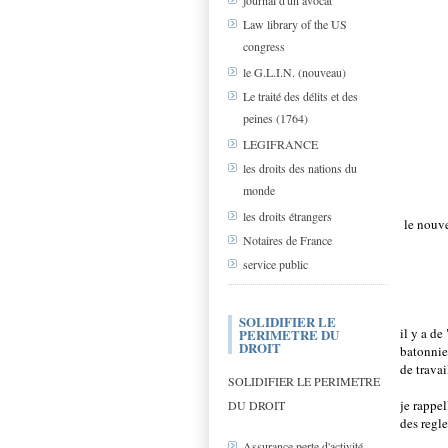
journal d'un avocat
Law library of the US
congress
le G.L.I.N. (nouveau)
Le traité des délits et des
peines (1764)
LEGIFRANCE
les droits des nations du
monde
les droits étrangers
le nouve
Notaires de France
service public
SOLIDIFIER LE
il y a d
PERIMETRE DU
DROIT
batonnie
de travai
SOLIDIFIER LE PERIMETRE
je rappe
DU DROIT
des regl
Assurance perte d'activité