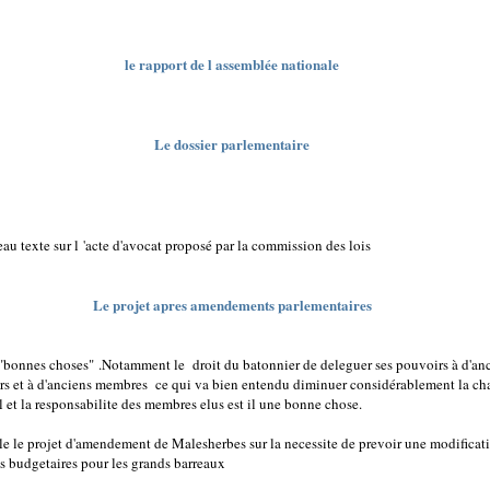
le rapport de l assemblée nationale
Le dossier parlementaire
au texte sur l 'acte d'avocat proposé par la commission des lois
Le projet apres amendements parlementaires
e "bonnes choses" .Notamment le droit du batonnier de deleguer ses pouvoirs à d'an
rs et à d'anciens membres ce qui va bien entendu diminuer considérablement la ch
l et la responsabilite des membres elus est il une bonne chose.
lle le projet d'amendement de Malesherbes sur la necessite de prevoir une modificat
es budgetaires pour les grands barreaux