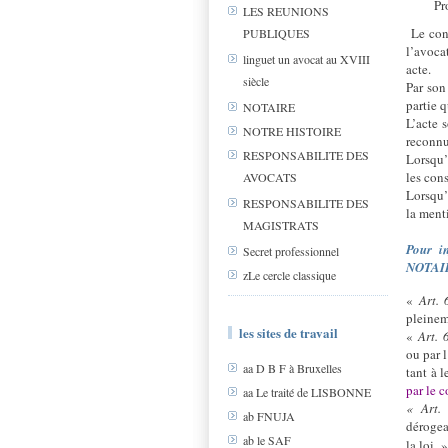
Pr
LES REUNIONS
Le con
PUBLIQUES
l’avoca
linguet un avocat au XVIII
acte.
siècle
Par son 
partie 
NOTAIRE
L’acte 
NOTRE HISTOIRE
reconnu
RESPONSABILITE DES
Lorsqu’
les cons
AVOCATS
Lorsqu’
RESPONSABILITE DES
la menti
MAGISTRATS
Pour i
Secret professionnel
NOTAI
zLe cercle classique
«
Art. 
pleineme
les sites de travail
«
Art. 
ou par l
aa D B F à Bruxelles
tant à 
par le c
aa Le traité de LISBONNE
« Art. 
ab FNUJA
dérogea
ab le SAF
la loi. »