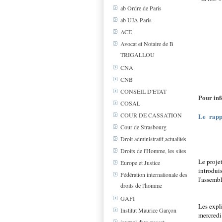
ab Ordre de Paris
ab UJA Paris
ACE
Avocat et Notaire de B
TRIGALLOU
CNA
CNB
CONSEIL D'ETAT
Pour in
COSAL
COUR DE CASSATION
Le
rap
Cour de Strasbourg
Droit administratif,actualités
Droits de l'Homme, les sites
Le projet
Europe et Justice
introduis
Fédération internationale des
l'assembl
droits de l'homme
GAFI
Les expli
Institut Maurice Garçon
mercredi