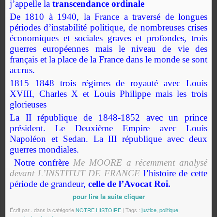
j’appelle la
transcendance ordinale
De 1810 à 1940, la France a traversé de longues
périodes d’instabilité politique, de nombreuses crises
économiques et sociales graves et profondes, trois
guerres européennes mais le niveau de vie des
français et la place de la France dans le monde se sont
accrus.
1815 1848 trois régimes de royauté avec Louis
XVIII, Charles X et Louis Philippe mais les trois
glorieuses
La II république de 1848-1852 avec un prince
président. Le Deuxième Empire avec Louis
Napoléon et Sedan. La III république avec deux
guerres mondiales.
Notre confrère
Me MOORE a récemment analysé
devant L’INSTITUT DE FRANCE
l’histoire de cette
période de grandeur,
celle de l’Avocat Roi.
pour lire la suite cliquer
Écrit par
.
dans la catégorie
NOTRE HISTOIRE
| Tags :
justice
,
politique
,