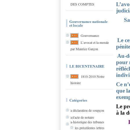
L’avo
DES COMPTES
judici
Sa
Gouvernance nationale
et locale
Gouvernance
Le ce
L’avocat et la morale
pénite
par Maurice Garçon
Au-de
pour n
LE BICENTENAIRE
réfléc
indivi
1810-2010 Notre
histoire
Ce n’
que la
exemp
Catégories
Le pro
a déclaration de soupçon
à la 
a)l'acte de notaire
a-historique des tribunes
les précédentes lettres