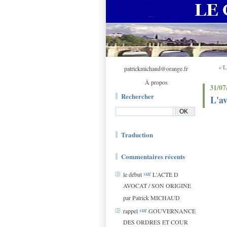
« 
patrickmichaud@orange.fr
À propos
31/07
Rechercher
L'av
Traduction
Commentaires récents
sur
le début
L'ACTE D
AVOCAT / SON ORIGINE
par Patrick MICHAUD
sur
rappel
GOUVERNANCE
DES ORDRES ET COUR