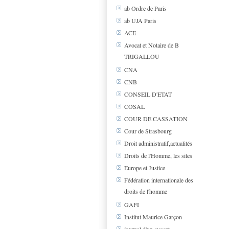
ab Ordre de Paris
ab UJA Paris
ACE
Avocat et Notaire de B
TRIGALLOU
CNA
CNB
CONSEIL D'ETAT
COSAL
COUR DE CASSATION
Cour de Strasbourg
Droit administratif,actualités
Droits de l'Homme, les sites
Europe et Justice
Fédération internationale des
droits de l'homme
GAFI
Institut Maurice Garçon