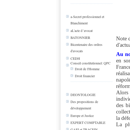
a-Secret professionnel et
Blanchiment
aL'acte d 'avocat
BATONNIER
Note d
d'actua
Bicentenaire des ordres
d'avocats
Au no
CEDH
en so
Conseil constitutionnel: QPC
France
Droit de l'Homme
réali
Droit financier
napol
réform
Alor
DEONTOLOGIE
indivi
Des propositions de
des bi
développement
collec
Europe et Justice
la déf
EXPERT COMPTABLE
La pl
GAFI et TRACFIN