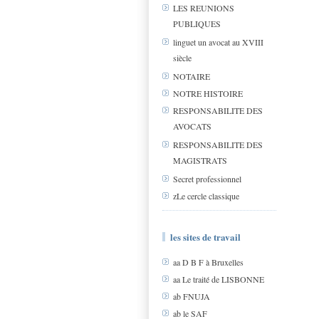
LES REUNIONS
PUBLIQUES
linguet un avocat au XVIII
siècle
NOTAIRE
NOTRE HISTOIRE
RESPONSABILITE DES
AVOCATS
RESPONSABILITE DES
MAGISTRATS
Secret professionnel
zLe cercle classique
les sites de travail
aa D B F à Bruxelles
aa Le traité de LISBONNE
ab FNUJA
ab le SAF