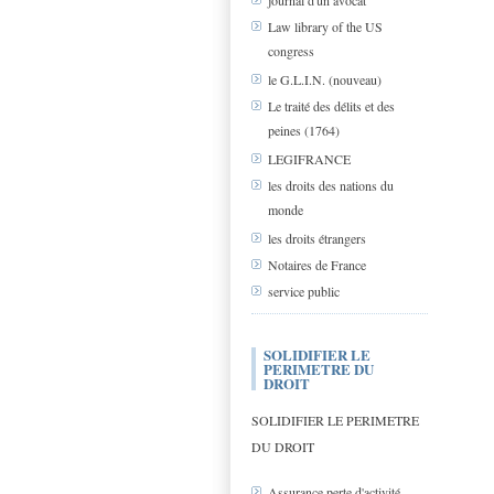
journal d'un avocat
Law library of the US
congress
le G.L.I.N. (nouveau)
Le traité des délits et des
peines (1764)
LEGIFRANCE
les droits des nations du
monde
les droits étrangers
Notaires de France
service public
SOLIDIFIER LE
PERIMETRE DU
DROIT
SOLIDIFIER LE PERIMETRE
DU DROIT
Assurance perte d'activité