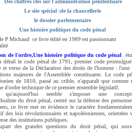
Des chiffres clés sur l'administration pénitentiaire
Le site spécial :de la chancellerie
le dossier parlementaire
Une histoire politique du code pénal
e P Michaud ce livre édité en 1989 est passionnant
lité
m de l'ordre,
Une histoire politique du code pénal
étu
,
n détail le code pénal de 1791, premier code promulgué
 et verso de la Déclaration des droits de l'homme : l'une
sations majeures de l'Assemblée constituante. Le code pé
éonien de 1810, passé au crible, n'apparaît que comme 
e d'ordre technique de ce premier ensemble législatif.
s qu'aujourd'hui semble s'imposer une concept
dualiste du droit pénal, centré sur la défense des personne
ens, ce livre met en évidence le caractère fondamentalem
tif des lois révolutionnaires et napoléoniennes, orientées 
ense des institutions publiques.
upart des grandes questions du droit pénal, qui souv