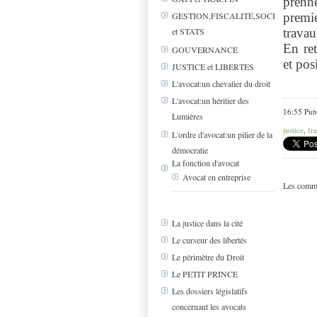
prenn
premi
GESTION,FISCALITE,SOCIAL
et STATS
travau
En ret
GOUVERNANCE
et pos
JUSTICE et LIBERTES
L'avocat:un chevalier du droit
L'avocat:un héritier des
16:55 Pub
Lumières
justice
,
fr
L'ordre d'avocat:un pilier de la
démocratie
La fonction d'avocat
Avocat en entreprise
Les comme
La justice dans la cité
Le curseur des libertés
Le périmètre du Droit
Le PETIT PRINCE
Les dossiers législatifs
concernant les avocats