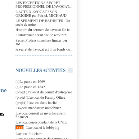
LES EXCEPTIONS SECRET
PROFESSIONNEL DE L’AVOCAT...
L'ACTE D AVOCAT / SON
ORIGINE par Patrick MICHAUD
LE SERMENT DE BADINTER :Un
;
socle de notre...
Histoire du serment de l avocat De la...
L'intolérance serait elle de retour???
Secret Professionnel:ses limites par
JM...
le secret de l avocat est il un fonds de...
NOUVELLES ACTIVITÉS
(a)Le passé en 1669
(a)Le passé en 1842
ime
(projet ) l'avocat du comité d'entreprise
(projet )L'avocat du Family Office
(projet) L'avocat dans la cité
l' avocat mandataire immobilier
L'avocat conseil en investissement
es
financier
L'avocat correspondant de la CNIL
L'avocat et le lobbying
L'avocat fiduciaire
L'avocat gestionnaire de patrimoine