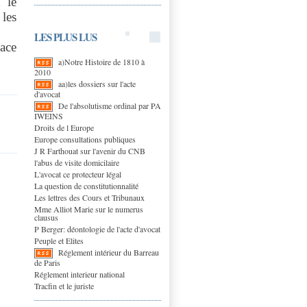
 le
les
LES PLUS LUS
lace
a)Notre Histoire de 1810 à
2010
aa)les dossiers sur l'acte
d'avocat
De l'absolutisme ordinal par PA
IWEINS
Droits de l Europe
Europe consultations publiques
J R Farthouat sur l'avenir du CNB
l'abus de visite domicilaire
L'avocat ce protecteur légal
La question de constitutionnalité
Les lettres des Cours et Tribunaux
Mme Alliot Marie sur le numerus
clausus
P Berger: déontologie de l'acte d'avocat
Peuple et Elites
Réglement intérieur du Barreau
de Paris
Réglement interieur national
Tracfin et le juriste