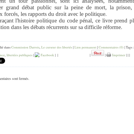
ent un tour passionnel, sont ici analysées, notamment
er grand débat public sur la peine de mort, la prison, 
x forcés, les rapports du droit avec le politique.
raçant l'histoire politique du code pénal, ce livre prend p
ition dans les débats récurrents sur sa difficile réforme.
lié dans
Commission Darrois
,
Le curseur des libertés
|
Lien permanent
|
Commentaires (0)
| Tags :
ance
,
libertées publiques
|
Facebook
|
|
|
|
Imprimer
|
|
|
ntaires sont fermés.