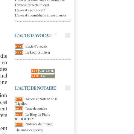
L'avocat protecteur légal
L’avocat agent sportif
L’avocat intermédiaire en assurances
L'ACTE D'AVOCAT
L'acte d'avocats
Le Logo à utiliser
die
 en
 des
nal
une
L'ACTE DE NOTAIRE
ion
Avocat et Notaire de B
s et
Trigallou
ent
l'acte de notaire
Le Blog de Pierre
vers
REDOUTEY
Notaires de France
ent
The notaries society