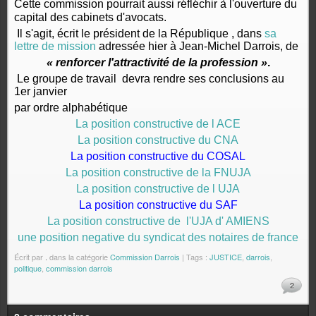
Cette commission pourrait aussi réfléchir à l'ouverture du
capital des cabinets d'avocats.
Il s'agit, écrit le président de la République , dans
sa
lettre de mission
adressée hier à Jean-Michel Darrois, de
« renforcer l'attractivité de la profession »
.
Le groupe de travail devra rendre ses conclusions au
1er janvier
par ordre alphabétique
La position constructive de l ACE
La position constructive du CNA
La position constructive du COSAL
La position constructive de la FNUJA
La position constructive de l UJA
La position constructive du SAF
La position constructive de l'UJA d' AMIENS
une position negative du syndicat des notaires de france
Écrit par
.
dans la catégorie
Commission Darrois
| Tags :
JUSTICE
,
darrois
,
politique
,
commission darrois
2