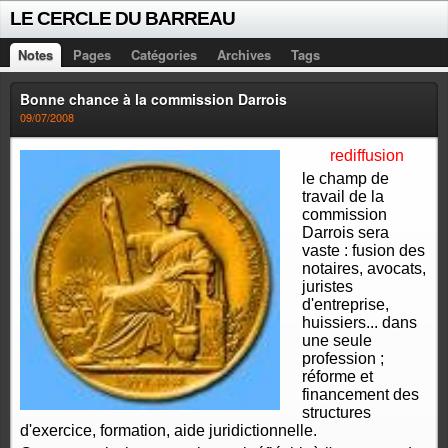
LE CERCLE DU BARREAU
Notes
Pages
Catégories
Archives
Tags
Bonne chance à la commission Darrois
09/07/2008
rediffusion
le champ de
travail de la
commission
Darrois sera
vaste : fusion des
notaires, avocats,
juristes
d'entreprise,
huissiers... dans
une seule
profession ;
réforme et
financement des
structures
d'exercice, formation, aide juridictionnelle.