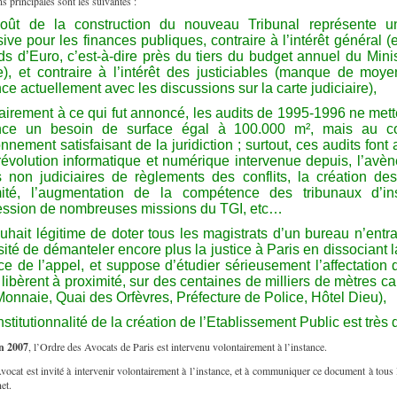
s principales sont les suivantes :
coût de la construction du nouveau Tribunal représente u
ive pour les finances publiques, contraire à l’intérêt général (
rds d’Euro, c’est-à-dire près du tiers du budget annuel du Mini
e), et contraire à l’intérêt des justiciables (manque de moy
ce actuellement avec les discussions sur la carte judiciaire),
airement à ce qui fut annoncé, les audits de 1995-1996 ne met
nce un besoin de surface égal à 100.000 m², mais au con
onnement satisfaisant de la juridiction ; surtout, ces audits font 
révolution informatique et numérique intervenue depuis, l’avè
non judiciaires de règlements des conflits, la création de
mité, l’augmentation de la compétence des tribunaux d’in
ession de nombreuses missions du TGI, etc…
ouhait légitime de doter tous les magistrats d’un bureau n’entr
ité de démanteler encore plus la justice à Paris en dissociant 
ce de l’appel, et suppose d’étudier sérieusement l’affectation
 libèrent à proximité, sur des centaines de milliers de mètres ca
Monnaie, Quai des Orfèvres, Préfecture de Police, Hôtel Dieu),
nstitutionnalité de la création de l’Etablissement Public est très 
in 2007
, l’Ordre des Avocats de Paris est intervenu volontairement à l’instance.
ocat est invité à intervenir volontairement à l’instance, et à communiquer ce document à tou
et.