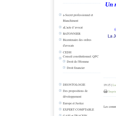
Un m
a-Secret professionnel et
Blanchiment
aL'acte d 'avocat
(
BATONNIER
La J
Bicentenaire des ordres
d'avocats
CEDH
Conseil constitutionnel: QPC
Droit de l'Homme
Droit financier
DEONTOLOGIE
19:15 |
Li
Des propositions de
Impri
développement
Europe et Justice
Les comme
EXPERT COMPTABLE
GAFI et TRACFIN