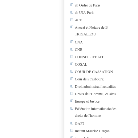
ab Ordre de Paris
ab UJA Paris
ACE
Avocat et Notaire de B
TRIGALLOU
CNA
CNB
CONSEIL D'ETAT
COSAL
COUR DE CASSATION
Cour de Strasbourg
Droit administratif,actualités
Droits de l'Homme, les sites
Europe et Justice
Fédération internationale des
droits de l'homme
GAFI
Institut Maurice Garçon