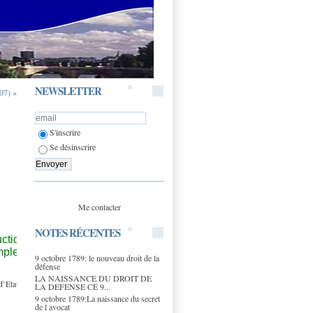
NEWSLETTER
07) »
S'inscrire
Se désinscrire
Me contacter
NOTES RÉCENTES
uction d’un
ple sur le
9 octobre 1789: le nouveau droit de la
défense
LA NAISSANCE DU DROIT DE
Etat, contre la
LA DEFENSE CE 9...
9 octobre 1789:La naissance du secret
de l avocat