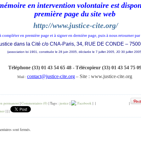
émoire en intervention volontaire est dispon
première page du site web
http://www.justice-cite.org/
à compléter en première page et à signer en dernière page, puis à nous retourner par
ustice dans la Cité c/o CNA-Paris, 34, RUE DE CONDE – 750
(association loi 1901, constituée le 28 juin 2005, déclarée le 7 juillet 2005, JO 30 juillet 200
Téléphone (33) 01 43 54 65 48 - Télécopieur (33) 01 43 54 75 0
contact@justice-cite.org
– Site : www.justice-cite.org
Mail :
en permanent
|
Commentaires (0)
| Tags :
justice
|
Facebook
|
|
|
mer
|
|
|
ntaires sont fermés.