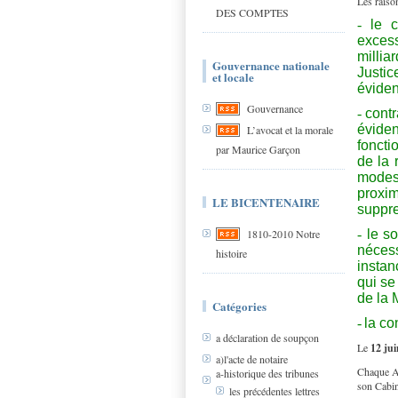
Les raison
DES COMPTES
-
le 
excess
millia
Gouvernance nationale
Justic
et locale
éviden
Gouvernance
-
contr
évide
L’avocat et la morale
foncti
par Maurice Garçon
de la 
modes 
proxi
LE BICENTENAIRE
suppr
-
le s
1810-2010 Notre
nécess
histoire
instan
qui se
de la 
Catégories
-
la co
a déclaration de soupçon
Le
12 ju
a)l'acte de notaire
Chaque Av
a-historique des tribunes
son Cabin
les précédentes lettres