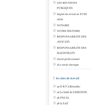
LES REUNIONS
PUBLIQUES
linguet un avocat au XVIII
siècle
NOTAIRE
NOTRE HISTOIRE
RESPONSABILITE DES
AVOCATS
RESPONSABILITE DES
MAGISTRATS
Secret professionnel
zLe cercle classique
les sites de travail
aa D B F à Bruxelles
aa Le traité de LISBONNE
ab FNUJA
ab le SAF