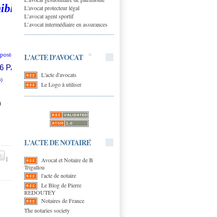
ible en
L'avocat protecteur légal
L’avocat agent sportif
L’avocat intermédiaire en assurances
 poste)
L'ACTE D'AVOCAT
06 PARIS
L'acte d'avocats
5)
Le Logo à utiliser
9
L'ACTE DE NOTAIRE
|
Avocat et Notaire de B
Trigallou
l'acte de notaire
Le Blog de Pierre
REDOUTEY
Notaires de France
The notaries society