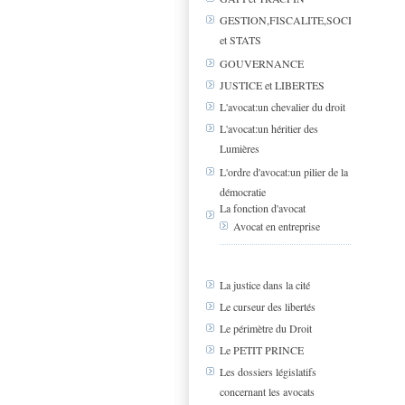
GESTION,FISCALITE,SOCIAL
et STATS
GOUVERNANCE
JUSTICE et LIBERTES
L'avocat:un chevalier du droit
L'avocat:un héritier des
Lumières
L'ordre d'avocat:un pilier de la
démocratie
La fonction d'avocat
Avocat en entreprise
La justice dans la cité
Le curseur des libertés
Le périmètre du Droit
Le PETIT PRINCE
Les dossiers législatifs
concernant les avocats