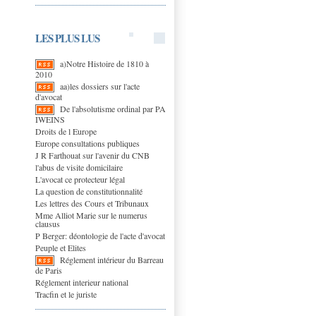
LES PLUS LUS
a)Notre Histoire de 1810 à
2010
aa)les dossiers sur l'acte
d'avocat
De l'absolutisme ordinal par PA
IWEINS
Droits de l Europe
Europe consultations publiques
J R Farthouat sur l'avenir du CNB
l'abus de visite domicilaire
L'avocat ce protecteur légal
La question de constitutionnalité
Les lettres des Cours et Tribunaux
Mme Alliot Marie sur le numerus
clausus
P Berger: déontologie de l'acte d'avocat
Peuple et Elites
Réglement intérieur du Barreau
de Paris
Réglement interieur national
Tracfin et le juriste