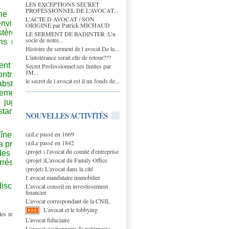
LES EXCEPTIONS SECRET
PROFESSIONNEL DE L’AVOCAT...
ne charge
L'ACTE D AVOCAT / SON
environ 1,7
ORIGINE par Patrick MICHAUD
stère de la
LE SERMENT DE BADINTER :Un
socle de notre...
ens mis en
Histoire du serment de l avocat De la...
L'intolérance serait elle de retour???
tent pas en
Secret Professionnel:ses limites par
JM...
traire le
le secret de l avocat est il un fonds de...
abstraction
nement des
s juges de
stance, la
NOUVELLES ACTIVITÉS
(a)Le passé en 1669
aîne pas la
(a)Le passé en 1842
la première
(projet ) l'avocat du comité d'entreprise
 des locaux
(projet )L'avocat du Family Office
rrés (Hôtel
(projet) L'avocat dans la cité
l' avocat mandataire immobilier
discutable.
L'avocat conseil en investissement
financier
L'avocat correspondant de la CNIL
L'avocat et le lobbying
s les membres de
L'avocat fiduciaire
L'avocat gestionnaire de patrimoine