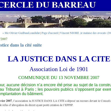
« Me Olivier Guilbaud,candidat
|
Page d'accueil
|
Vincent NIORE ,le malaise des avocats (20
/2007
ustice dans la cité suite
LA JUSTICE DANS LA CITE
Association Loi de 1901
COMMUNIQUE DU 13 NOVEMBRE 2007
our, aucune décision n’a encore été prise au sujet de la constr
u Tribunal à Paris ; les pouvoirs publics s’opposent par exem
’implantation du bâtiment.
nvier 2007
, l’association la JUSTICE DANS LA CITE a déposé un recours devant le Conseil d’
de refus d’abrogation du décret ayant porté création de l’EPPJP.