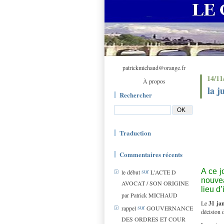
patrickmichaud@orange.fr
14/11
À propos
la j
Rechercher
Traduction
Commentaires récents
sur
A ce j
le début
L'ACTE D
nouvea
AVOCAT / SON ORIGINE
lieu d
par Patrick MICHAUD
Le
31 ja
sur
rappel
GOUVERNANCE
décision 
DES ORDRES ET COUR