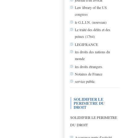
journal d'un avocat
Law library of the US
congress
le G.L.I.N. (nouveau)
Le traité des délits et des
peines (1764)
LEGIFRANCE
les droits des nations du
monde
les droits étrangers
Notaires de France
service public
SOLIDIFIER LE
PERIMETRE DU
DROIT
SOLIDIFIER LE PERIMETRE
DU DROIT
Assurance perte d'activité