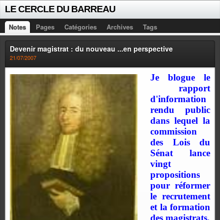
LE CERCLE DU BARREAU
Notes
Pages
Catégories
Archives
Tags
Devenir magistrat : du nouveau ...en perspective
21/07/2007
Je blogue le
rapport
d'information
rendu public
dans lequel la
commission
des Lois du
Sénat lance
vingt
propositions
pour réformer
le recrutement
et la formation
des magistrats.