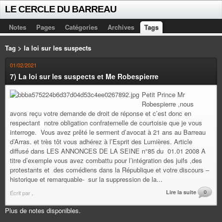
LE CERCLE DU BARREAU
Notes
Pages
Catégories
Archives
Tags
Tag > la loi sur les suspects
01/02/2021
7) La loi sur les suspects et Me Robespierre
Petit Prince Mr
Robespierre ,nous
avons reçu votre demande de droit de réponse et c’est donc en
respectant notre obligation confraternelle de courtoisie que je vous
interroge. Vous avez prêté le serment d’avocat à 21 ans au Barreau
d’Arras. et très tôt vous adhérez à l’Esprit des Lumières. Article
diffusé dans LES ANNONCES DE LA SEINE n°85 du 01.01 2008 A
titre d’exemple vous avez combattu pour l’intégration des juifs ,des
protestants et des comédiens dans la République et votre discours –
historique et remarquable- sur la suppression de la...
Lire la suite
0
Écrit par
.
Plus de notes disponibles.