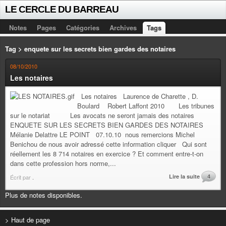
LE CERCLE DU BARREAU
Notes
Pages
Catégories
Archives
Tags
Tag > enquete sur les secrets bien gardes des notaires
08/10/2010
Les notaires
Les notaires Laurence de Charette , D.
Boulard Robert Laffont 2010 Les tribunes
sur le notariat Les avocats ne seront jamais des notaires
ENQUETE SUR LES SECRETS BIEN GARDES DES NOTAIRES
Mélanie Delattre LE POINT 07.10.10 nous remercions Michel
Benichou de nous avoir adressé cette information cliquer Qui sont
réellement les 8 714 notaires en exercice ? Et comment entre-t-on
dans cette profession hors norme,...
Lire la suite
4
Écrit par
.
Plus de notes disponibles.
> Haut de page