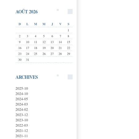
AOÛT 2026
D
L
M
M
J
V
S
1
2
3
4
5
6
7
8
9
10
11
12
13
14
15
16
17
18
19
20
21
22
23
24
25
26
27
28
29
30
31
ARCHIVES
2025-10
2024-10
2024-05
2024-03
2024-02
2023-12
2023-10
2022-03
2021-12
2021-11