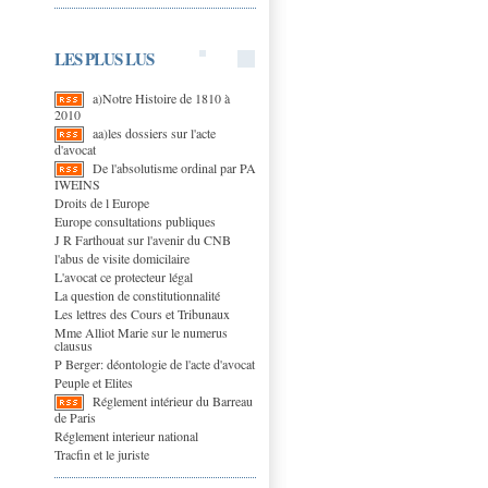
LES PLUS LUS
a)Notre Histoire de 1810 à
2010
aa)les dossiers sur l'acte
d'avocat
De l'absolutisme ordinal par PA
IWEINS
Droits de l Europe
Europe consultations publiques
J R Farthouat sur l'avenir du CNB
l'abus de visite domicilaire
L'avocat ce protecteur légal
La question de constitutionnalité
Les lettres des Cours et Tribunaux
Mme Alliot Marie sur le numerus
clausus
P Berger: déontologie de l'acte d'avocat
Peuple et Elites
Réglement intérieur du Barreau
de Paris
Réglement interieur national
Tracfin et le juriste