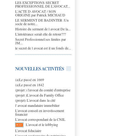
LES EXCEPTIONS SECRET
PROFESSIONNEL DE L’AVOCAT...
L'ACTE D AVOCAT / SON
ORIGINE par Patrick MICHAUD
LE SERMENT DE BADINTER :Un
socle de notre...
Histoire du serment de l avocat De la...
L'intolérance serait elle de retour???
Secret Professionnel:ses limites par
JM...
le secret de l avocat est il un fonds de...
NOUVELLES ACTIVITÉS
(a)Le passé en 1669
(a)Le passé en 1842
(projet ) l'avocat du comité d'entreprise
(projet )L'avocat du Family Office
(projet) L'avocat dans la cité
l' avocat mandataire immobilier
L'avocat conseil en investissement
financier
L'avocat correspondant de la CNIL
L'avocat et le lobbying
L'avocat fiduciaire
L'avocat gestionnaire de patrimoine