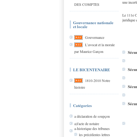
une incert
DES COMPTES
Le 111e Co
juridique 
Gouvernance nationale
et locale
Gouvernance
L’avocat et la morale
par Maurice Garçon
Sécur
Sécur
LE BICENTENAIRE
1810-2010 Notre
Sécur
histoire
Sécur
Catégories
a déclaration de soupçon
a)l'acte de notaire
a-historique des tribunes
les précédentes lettres