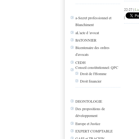
22:27 |
Li
|
a-Secret professionnel et
Blanchiment
aL'acte d 'avocat
BATONNIER
Bicentenaire des ordres
d'avocats
CEDH
Conseil constitutionnel: QPC
Droit de l'Homme
Droit financier
DEONTOLOGIE
Des propositions de
développement
Europe et Justice
EXPERT COMPTABLE
GAFI et TRACFIN