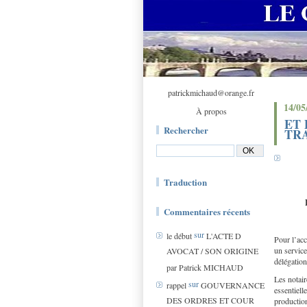
patrickmichaud@orange.fr
14/05
À propos
ET 
Rechercher
TR
Traduction
Commentaires récents
sur
le début
L'ACTE D
Pour l’acc
un service
AVOCAT / SON ORIGINE
délégation
par Patrick MICHAUD
Les notair
sur
rappel
GOUVERNANCE
essentiell
DES ORDRES ET COUR
production