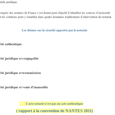
itude juridique.
ngrès des notaires de France s’est donné pour objectif d’identifier les sources d’insécurité
et les solutions pour y remédier dans quatre domaines traditionnels d’intervention du notariat.
Les thèmes sur la sécurité apportée par le notariat
ité authentique
ité juridique et conjugalité
ité juridique et transmission
ité juridique et vente d'immeuble
L’acte notarié n’est pas un acte authentique
( rappo
rt à la convention de NANTES 2011)