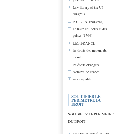
journal d'un avocat
Law library of the US
congress
le G.L.I.N. (nouveau)
Le traité des délits et des
peines (1764)
LEGIFRANCE
les droits des nations du
monde
les droits étrangers
Notaires de France
service public
SOLIDIFIER LE
PERIMETRE DU
DROIT
SOLIDIFIER LE PERIMETRE
DU DROIT
Assurance perte d'activité