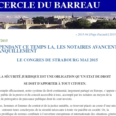
« 2015-04
|
Page d'accueil
|
2015
/2015
PENDANT CE TEMPS LA, LES NOTAIRES AVANCEN
ANQUILLEMENT
LE CONGRES DE STRABOURG MAI 2015
LA SÉCURITÉ JURIDIQUE EST UNE OBLIGATION QU’UN ETAT DE DROIT
SE DOIT D’APPORTER À TOUT CITOYEN.
omplir efficacement, notre système de droit continental, largement partagé en Europe, s’appuie 
 public de la preuve et du conseil accessible à tous, accompli par les notaires au moyen de la
 de prérogative de puissance publique dont ils sont investis.
es, hommes et femmes du contrat et de la justice amiable, se trouvent placés au coeur d’une mi
e : entourer leurs concitoyens de la sécurité nécessaire à toute vie paisible en société. Or, la
 prolifique de normes combinée à l’ouverture européenne et internationale des situations génèr