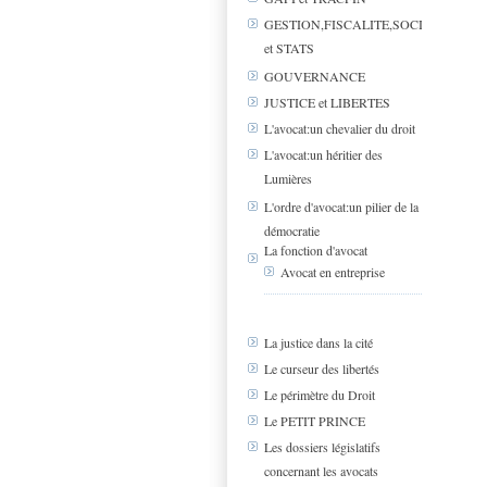
GESTION,FISCALITE,SOCIAL
et STATS
GOUVERNANCE
JUSTICE et LIBERTES
L'avocat:un chevalier du droit
L'avocat:un héritier des
Lumières
L'ordre d'avocat:un pilier de la
démocratie
La fonction d'avocat
Avocat en entreprise
La justice dans la cité
Le curseur des libertés
Le périmètre du Droit
Le PETIT PRINCE
Les dossiers législatifs
concernant les avocats