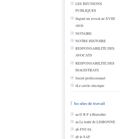
LES REUNIONS
PUBLIQUES
linguet un avocat au XVIII
siècle
NOTAIRE
NOTRE HISTOIRE
RESPONSABILITE DES
AVOCATS
RESPONSABILITE DES
MAGISTRATS
Secret professionnel
zLe cercle classique
les sites de travail
aa D B F à Bruxelles
aa Le traité de LISBONNE
ab FNUJA
ab le SAF