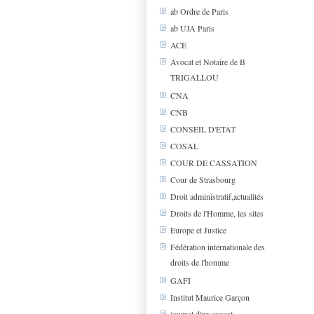
ab Ordre de Paris
ab UJA Paris
ACE
Avocat et Notaire de B
TRIGALLOU
CNA
CNB
CONSEIL D'ETAT
COSAL
COUR DE CASSATION
Cour de Strasbourg
Droit administratif,actualités
Droits de l'Homme, les sites
Europe et Justice
Fédération internationale des
droits de l'homme
GAFI
Institut Maurice Garçon