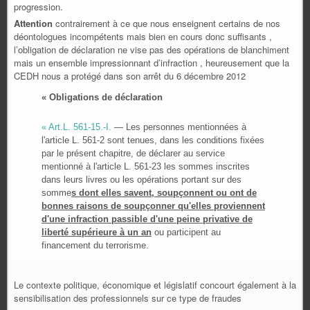
progression.
Attention
contrairement à ce que nous enseignent certains de nos
déontologues incompétents mais bien en cours donc suffisants ,
l’obligation de déclaration ne vise pas des opérations de blanchiment
mais un ensemble impressionnant d’infraction , heureusement que la
CEDH nous a protégé dans son arrêt du 6 décembre 2012
« Obligations de déclaration
« Art.L. 561-15.-I.
― Les personnes mentionnées à
l'article L. 561-2 sont tenues, dans les conditions fixées
par le présent chapitre, de déclarer au service
mentionné à l'article L. 561-23 les sommes inscrites
dans leurs livres ou les opérations portant sur des
somme
s dont elles savent, soupçonnent ou ont de
bonnes raisons de soupçonner qu'elles proviennent
d'une infraction passible d'une peine privative de
liberté supérieure à un an
ou participent au
financement du terrorisme.
Le contexte politique, économique et législatif concourt également à la
sensibilisation des professionnels sur ce type de fraudes