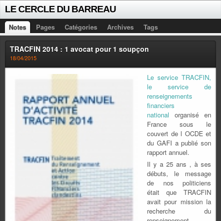
LE CERCLE DU BARREAU
Notes
Pages
Catégories
Archives
Tags
TRACFIN 2014 : 1 avocat pour 1 soupçon
18/04/2015
Le service TRACFIN,
le service de
renseignements
financiers
national
organisé en
France sous le
couvert de l OCDE et
du GAFI a publié son
rapport annuel.
Il y a 25 ans , à ses
débuts, le message
de nos politiciens
était que TRACFIN
avait pour mission la
recherche du
renseignement