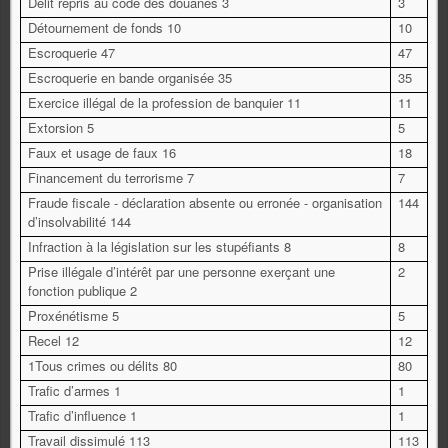
Délit repris au code des douanes 3
3
Détournement de fonds 10
10
Escroquerie 47
47
Escroquerie en bande organisée 35
35
Exercice illégal de la profession de banquier 11
11
Extorsion 5
5
Faux et usage de faux 16
18
Financement du terrorisme 7
7
Fraude fiscale - déclaration absente ou erronée - organisation
144
d’insolvabilité 144
Infraction à la législation sur les stupéfiants 8
8
Prise illégale d’intérêt par une personne exerçant une
2
fonction publique 2
Proxénétisme 5
5
Recel 12
12
1Tous crimes ou délits 80
80
Trafic d’armes 1
1
Trafic d’influence 1
1
Travail dissimulé 113
113