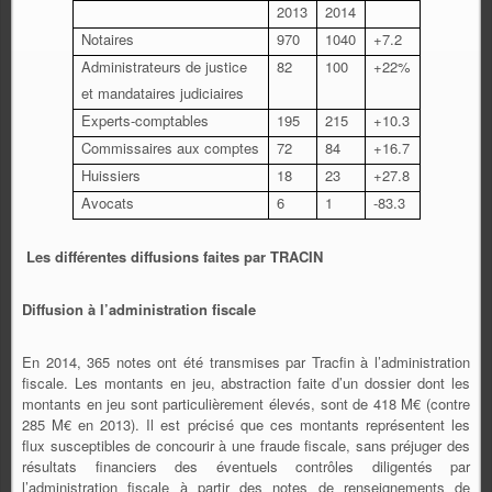
2013
2014
Notaires
970
1040
+7.2
Administrateurs de justice
82
100
+22%
et mandataires judiciaires
Experts-comptables
195
215
+10.3
Commissaires aux comptes
72
84
+16.7
Huissiers
18
23
+27.8
Avocats
6
1
-83.3
Les différentes diffusions faites par TRACIN
Diffusion à l’administration fiscale
En 2014, 365 notes ont été transmises par Tracfin à l’administration
fiscale. Les montants en jeu, abstraction faite d’un dossier dont les
montants en jeu sont particulièrement élevés, sont de 418 M€ (contre
285 M€ en 2013). Il est précisé que ces montants représentent les
flux susceptibles de concourir à une fraude fiscale, sans préjuger des
résultats financiers des éventuels contrôles diligentés par
l’administration fiscale à partir des notes de renseignements de