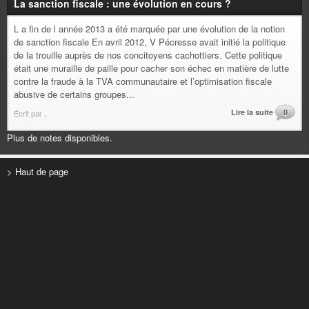
La sanction fiscale : une évolution en cours ?
L a fin de l année 2013 a été marquée par une évolution de la notion
de sanction fiscale En avril 2012, V Pécresse avait initié la politique
de la trouille auprès de nos concitoyens cachottiers. Cette politique
était une muraille de paille pour cacher son échec en matière de lutte
contre la fraude à la TVA communautaire et l’optimisation fiscale
abusive de certains groupes...
Lire la suite
0
Écrit par
.
Plus de notes disponibles.
> Haut de page