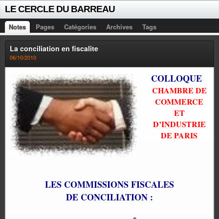
LE CERCLE DU BARREAU
Notes
Pages
Catégories
Archives
Tags
La conciliation en fiscalite
06/10/2010
COLLOQUE
CHAMBRE DE
COMMERCE
ET
D’INDUSTRIE
DE PARIS
LES COMMISSIONS FISCALES
DE CONCILIATION :