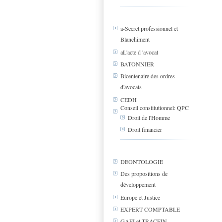
a-Secret professionnel et
Blanchiment
aL'acte d 'avocat
BATONNIER
Bicentenaire des ordres
d'avocats
CEDH
Conseil constitutionnel: QPC
Droit de l'Homme
Droit financier
DEONTOLOGIE
Des propositions de
développement
Europe et Justice
EXPERT COMPTABLE
GAFI et TRACFIN