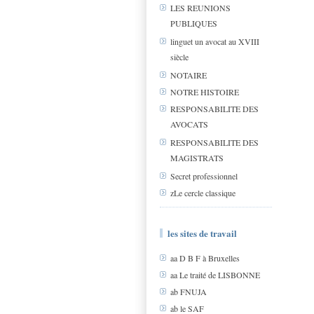
LES REUNIONS
PUBLIQUES
linguet un avocat au XVIII
siècle
NOTAIRE
NOTRE HISTOIRE
RESPONSABILITE DES
AVOCATS
RESPONSABILITE DES
MAGISTRATS
Secret professionnel
zLe cercle classique
les sites de travail
aa D B F à Bruxelles
aa Le traité de LISBONNE
ab FNUJA
ab le SAF