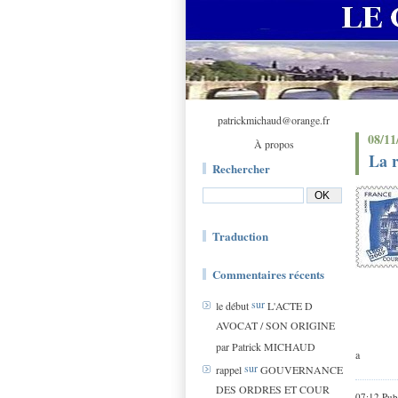
patrickmichaud@orange.fr
08/11
À propos
La r
Rechercher
Traduction
Commentaires récents
sur
le début
L'ACTE D
AVOCAT / SON ORIGINE
par Patrick MICHAUD
a
sur
rappel
GOUVERNANCE
DES ORDRES ET COUR
07:12 Pub