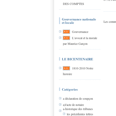
DES COMPTES
Gouvernance nationale
Les comme
et locale
Gouvernance
L’avocat et la morale
par Maurice Garçon
LE BICENTENAIRE
1810-2010 Notre
histoire
Catégories
a déclaration de soupçon
a)l'acte de notaire
a-historique des tribunes
les précédentes lettres