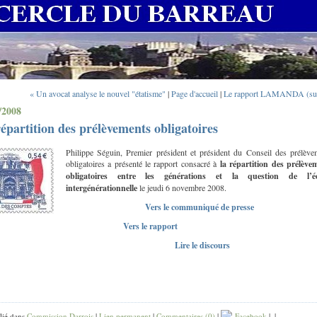
« Un avocat analyse le nouvel "étatisme"
|
Page d'accueil
|
Le rapport LAMANDA (sui
/2008
épartition des prélèvements obligatoires
Philippe Séguin, Premier président et président du Conseil des prélève
obligatoires a présenté le rapport consacré à
la répartition des prélève
obligatoires entre les générations et la question de l’éq
intergénérationnelle
le jeudi 6 novembre 2008.
Vers le communiqué de presse
Vers le rapport
Lire le discours
lié dans
Commission Darrois
|
Lien permanent
|
Commentaires (0)
|
Facebook
|
|