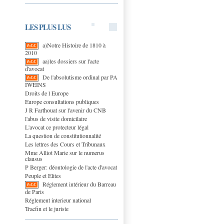
LES PLUS LUS
a)Notre Histoire de 1810 à
2010
aa)les dossiers sur l'acte
d'avocat
De l'absolutisme ordinal par PA
IWEINS
Droits de l Europe
Europe consultations publiques
J R Farthouat sur l'avenir du CNB
l'abus de visite domicilaire
L'avocat ce protecteur légal
La question de constitutionnalité
Les lettres des Cours et Tribunaux
Mme Alliot Marie sur le numerus
clausus
P Berger: déontologie de l'acte d'avocat
Peuple et Elites
Réglement intérieur du Barreau
de Paris
Réglement interieur national
Tracfin et le juriste