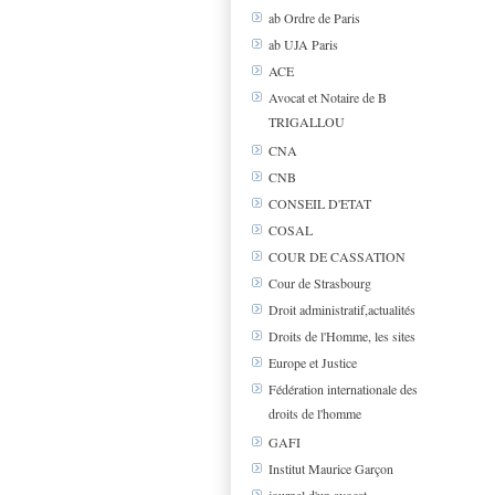
ab Ordre de Paris
ab UJA Paris
ACE
Avocat et Notaire de B
TRIGALLOU
CNA
CNB
CONSEIL D'ETAT
COSAL
COUR DE CASSATION
Cour de Strasbourg
Droit administratif,actualités
Droits de l'Homme, les sites
Europe et Justice
Fédération internationale des
droits de l'homme
GAFI
Institut Maurice Garçon