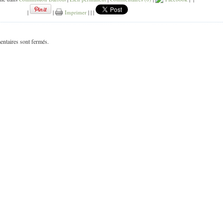
|
|
Imprimer
|
|
|
ntaires sont fermés.