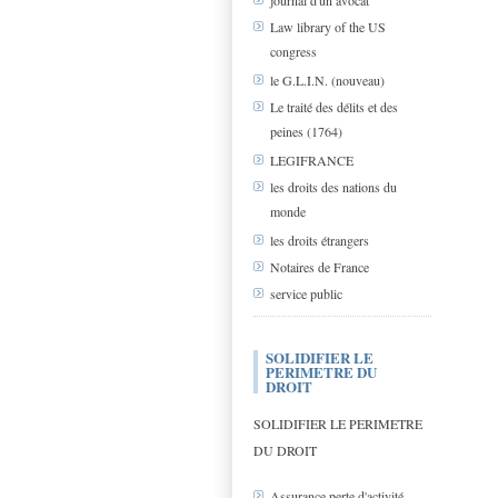
journal d'un avocat
Law library of the US
congress
le G.L.I.N. (nouveau)
Le traité des délits et des
peines (1764)
LEGIFRANCE
les droits des nations du
monde
les droits étrangers
Notaires de France
service public
SOLIDIFIER LE
PERIMETRE DU
DROIT
SOLIDIFIER LE PERIMETRE
DU DROIT
Assurance perte d'activité