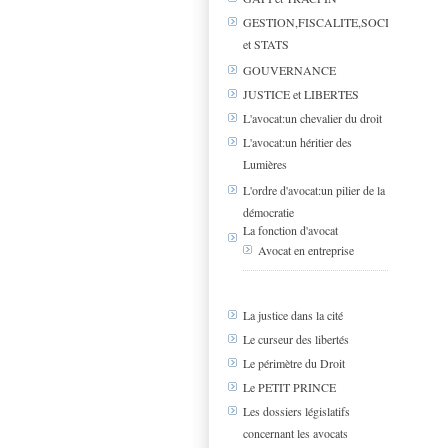
GESTION,FISCALITE,SOCIAL
et STATS
GOUVERNANCE
JUSTICE et LIBERTES
L'avocat:un chevalier du droit
L'avocat:un héritier des
Lumières
L'ordre d'avocat:un pilier de la
démocratie
La fonction d'avocat
Avocat en entreprise
La justice dans la cité
Le curseur des libertés
Le périmètre du Droit
Le PETIT PRINCE
Les dossiers législatifs
concernant les avocats