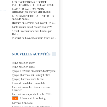
LES EXCEPTIONS SECRET
PROFESSIONNEL DE L’AVOCAT...
L'ACTE D AVOCAT / SON
ORIGINE par Patrick MICHAUD
LE SERMENT DE BADINTER :Un
socle de notre...
Histoire du serment de l avocat De la...
L'intolérance serait elle de retour???
Secret Professionnel:ses limites par
JM...
le secret de l avocat est il un fonds de...
NOUVELLES ACTIVITÉS
(a)Le passé en 1669
(a)Le passé en 1842
(projet ) l'avocat du comité d'entreprise
(projet )L'avocat du Family Office
(projet) L'avocat dans la cité
l' avocat mandataire immobilier
L'avocat conseil en investissement
financier
L'avocat correspondant de la CNIL
L'avocat et le lobbying
L'avocat fiduciaire
L'avocat gestionnaire de patrimoine