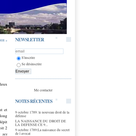
NEWSLETTER
008 »
S'inscrire
Se désinscrire
leux
Me contacter
NOTES RÉCENTES
nt et
9 octobre 1789: le nouveau droit de la
 long
défense
LA NAISSANCE DU DROIT DE
dépit
LA DEFENSE CE 9...
oit 2
9 octobre 1789:La naissance du secret
de l avocat
 ses