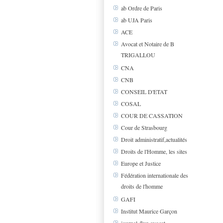
ab Ordre de Paris
ab UJA Paris
ACE
Avocat et Notaire de B
TRIGALLOU
CNA
CNB
CONSEIL D'ETAT
COSAL
COUR DE CASSATION
Cour de Strasbourg
Droit administratif,actualités
Droits de l'Homme, les sites
Europe et Justice
Fédération internationale des
droits de l'homme
GAFI
Institut Maurice Garçon