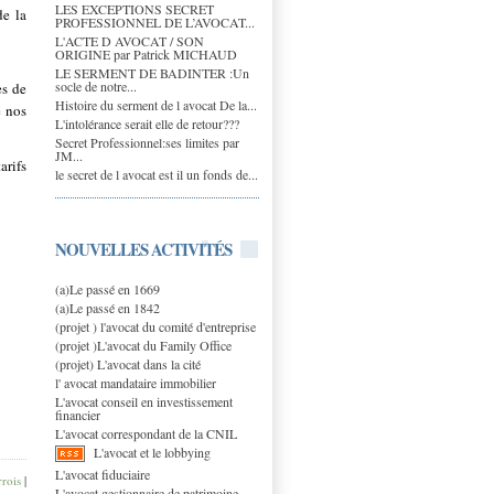
LES EXCEPTIONS SECRET
de la
PROFESSIONNEL DE L’AVOCAT...
L'ACTE D AVOCAT / SON
ORIGINE par Patrick MICHAUD
LE SERMENT DE BADINTER :Un
socle de notre...
es de
Histoire du serment de l avocat De la...
e nos
L'intolérance serait elle de retour???
Secret Professionnel:ses limites par
JM...
arifs
le secret de l avocat est il un fonds de...
NOUVELLES ACTIVITÉS
(a)Le passé en 1669
(a)Le passé en 1842
(projet ) l'avocat du comité d'entreprise
(projet )L'avocat du Family Office
(projet) L'avocat dans la cité
l' avocat mandataire immobilier
L'avocat conseil en investissement
financier
L'avocat correspondant de la CNIL
L'avocat et le lobbying
L'avocat fiduciaire
rois
|
L'avocat gestionnaire de patrimoine