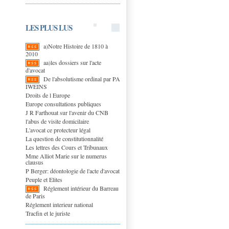
LES PLUS LUS
a)Notre Histoire de 1810 à
2010
aa)les dossiers sur l'acte
d'avocat
De l'absolutisme ordinal par PA
IWEINS
Droits de l Europe
Europe consultations publiques
J R Farthouat sur l'avenir du CNB
l'abus de visite domicilaire
L'avocat ce protecteur légal
La question de constitutionnalité
Les lettres des Cours et Tribunaux
Mme Alliot Marie sur le numerus
clausus
P Berger: déontologie de l'acte d'avocat
Peuple et Elites
Réglement intérieur du Barreau
de Paris
Réglement interieur national
Tracfin et le juriste