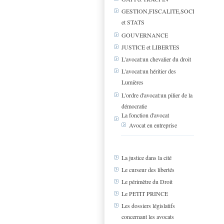
GESTION,FISCALITE,SOCIAL
et STATS
GOUVERNANCE
JUSTICE et LIBERTES
L'avocat:un chevalier du droit
L'avocat:un héritier des
Lumières
L'ordre d'avocat:un pilier de la
démocratie
La fonction d'avocat
Avocat en entreprise
La justice dans la cité
Le curseur des libertés
Le périmètre du Droit
Le PETIT PRINCE
Les dossiers législatifs
concernant les avocats