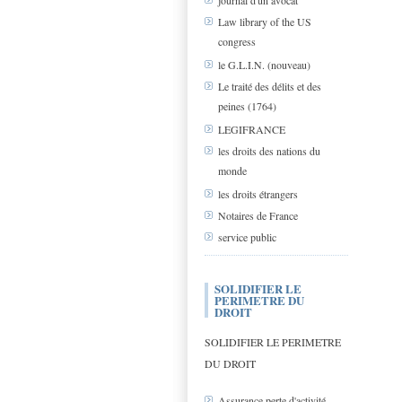
journal d'un avocat
Law library of the US
congress
le G.L.I.N. (nouveau)
Le traité des délits et des
peines (1764)
LEGIFRANCE
les droits des nations du
monde
les droits étrangers
Notaires de France
service public
SOLIDIFIER LE
PERIMETRE DU
DROIT
SOLIDIFIER LE PERIMETRE
DU DROIT
Assurance perte d'activité