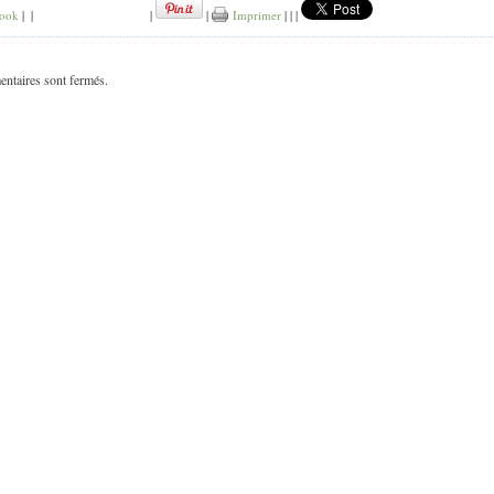
ook
|
|
|
|
Imprimer
|
|
|
ntaires sont fermés.