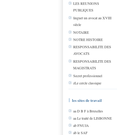
LES REUNIONS
PUBLIQUES
linguet un avocat au XVIII
siècle
NOTAIRE
NOTRE HISTOIRE
RESPONSABILITE DES
AVOCATS
RESPONSABILITE DES
MAGISTRATS
Secret professionnel
zLe cercle classique
les sites de travail
aa D B F à Bruxelles
aa Le traité de LISBONNE
ab FNUJA
ab le SAF