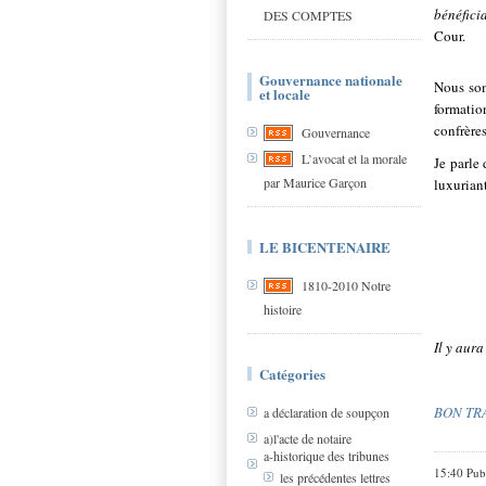
bénéfici
DES COMPTES
Cour.
Gouvernance nationale
Nous som
et locale
formatio
confrère
Gouvernance
L’avocat et la morale
Je parle
par Maurice Garçon
luxurian
LE BICENTENAIRE
1810-2010 Notre
histoire
Il y aur
Catégories
BON TR
a déclaration de soupçon
a)l'acte de notaire
a-historique des tribunes
15:40 Pub
les précédentes lettres