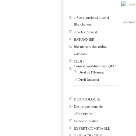
Faceb
a-Secret professionnel et
Les comme
Blanchiment
aL'acte d 'avocat
BATONNIER
Bicentenaire des ordres
d'avocats
CEDH
Conseil constitutionnel: QPC
Droit de l'Homme
Droit financier
DEONTOLOGIE
Des propositions de
développement
Europe et Justice
EXPERT COMPTABLE
GAFI et TRACFIN