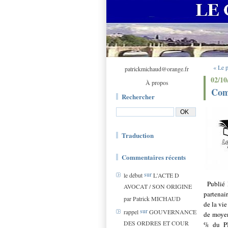
« Le p
patrickmichaud@orange.fr
02/10
À propos
Comm
Rechercher
Traduction
Commentaires récents
sur
le début
L'ACTE D
Publié 
AVOCAT / SON ORIGINE
partenai
par Patrick MICHAUD
de la vie
sur
rappel
GOUVERNANCE
de moye
DES ORDRES ET COUR
% du PIB