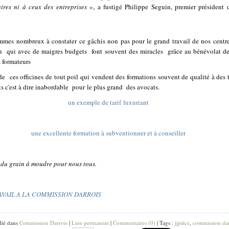
aires ni à ceux des entreprises
», a fustigé Philippe Seguin, premier président 
mes nombreux à constater ce gâchis non pas pour le grand travail de nos centr
n
qui avec de maigres budgets
font souvent des miracles
grâce au bénévolat d
s formateurs
 de
ces officines de tout poil qui vendent des formations souvent de qualité à des t
ts c'est à dire inabordable pour le plus grand des avocats.
un exemple de tarif luxuriant
une excellente formation à subventionner et à conseiller
a du grain à moudre pour nous tous.
AVAIL A LA COMMISSION DARROIS
lié dans
Commission Darrois
|
Lien permanent
|
Commentaires (0)
| Tags :
jjjstice
,
commission dar