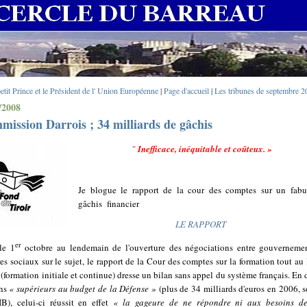
etit Prince et le Président de l' Union Européenne
|
Page d'accueil
|
Les tribunes de septembre 2
/2008
ission Darrois ; 34 milliards de gâchis
"
Inefficace, inéquitable et coûteux. »
Je blogue le rapport de la cour des comptes sur un fabu
gâchis
financier
LE RAPPORT
er
le 1
octobre au lendemain de l'ouverture des négociations entre gouverneme
res sociaux sur le sujet, le rapport de la Cour des comptes sur la formation tout au
 (formation initiale et continue) dresse un bilan sans appel du système français. En 
ns
« supérieurs au budget de la Défense »
(plus de 34 milliards d'euros en 2006, s
), celui-ci réussit en effet
« la gageure de ne répondre ni aux besoins de