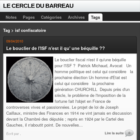
LE CERCLE DU BARREAU
Notes
Pages
Catégories
Archives
Tags
Tag > isf confiscatoire
09/04/2010
Le bouclier de l'ISF n'est il qu' une béquille ??
Le bouclier fiscal n'est il qu'une béquille
pour l'ISF ? Patrick Michaud, Avocat Un
homme politique est celui qui considère la
prochaine élection Un homme d'Etat est
celui qui considère la prochaine
génération CHURCHILL Depuis près d'un
siècle, le problème de l'imposition de la
fortune fait l'objet en France de
controverses vives et passionnées. Le projet de loi de Joseph
Caillaux, ministre des Finances en 1914 ne vint jamais en discussion
devant la Chambré des députés ; repris en 1924 par le Cartel des
Gauches, il n'aboutit point. De nouvelles...
Lire la suite
0
Écrit par
.