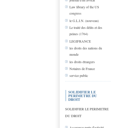
journal d'un avocat
Law library of the US
congress
le G.L.I.N. (nouveau)
Le traité des délits et des
peines (1764)
LEGIFRANCE
les droits des nations du
monde
les droits étrangers
Notaires de France
service public
SOLIDIFIER LE
PERIMETRE DU
DROIT
SOLIDIFIER LE PERIMETRE
DU DROIT
Assurance perte d'activité