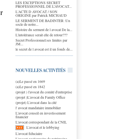
LES EXCEPTIONS SECRET
PROFESSIONNEL DE L’AVOCAT...
r
L'ACTE D AVOCAT / SON
ORIGINE par Patrick MICHAUD
LE SERMENT DE BADINTER :Un
socle de notre...
Histoire du serment de l avocat De la...
L'intolérance serait elle de retour???
Secret Professionnel:ses limites par
JM...
le secret de l avocat est il un fonds de...
NOUVELLES ACTIVITÉS
(a)Le passé en 1669
(a)Le passé en 1842
(projet ) l'avocat du comité d'entreprise
(projet )L'avocat du Family Office
(projet) L'avocat dans la cité
l' avocat mandataire immobilier
L'avocat conseil en investissement
financier
L'avocat correspondant de la CNIL
L'avocat et le lobbying
L'avocat fiduciaire
L'avocat gestionnaire de patrimoine