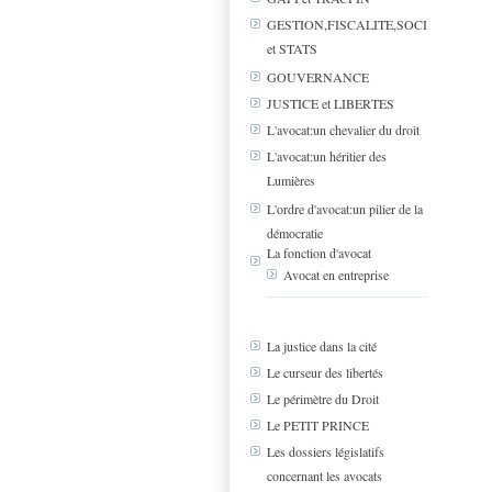
GESTION,FISCALITE,SOCIAL
et STATS
GOUVERNANCE
JUSTICE et LIBERTES
L'avocat:un chevalier du droit
L'avocat:un héritier des
Lumières
L'ordre d'avocat:un pilier de la
démocratie
La fonction d'avocat
Avocat en entreprise
La justice dans la cité
Le curseur des libertés
Le périmètre du Droit
Le PETIT PRINCE
Les dossiers législatifs
concernant les avocats