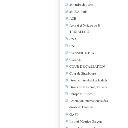
ab Ordre de Paris
ab UJA Paris
ACE
Avocat et Notaire de B
TRIGALLOU
CNA
CNB
CONSEIL D'ETAT
COSAL
COUR DE CASSATION
Cour de Strasbourg
Droit administratif,actualités
Droits de l'Homme, les sites
Europe et Justice
Fédération internationale des
droits de l'homme
GAFI
Institut Maurice Garçon