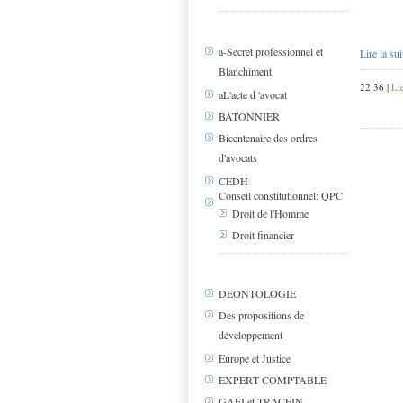
a-Secret professionnel et
Lire la sui
Blanchiment
22:36 |
Li
aL'acte d 'avocat
BATONNIER
Bicentenaire des ordres
d'avocats
CEDH
Conseil constitutionnel: QPC
Droit de l'Homme
Droit financier
DEONTOLOGIE
Des propositions de
développement
Europe et Justice
EXPERT COMPTABLE
GAFI et TRACFIN