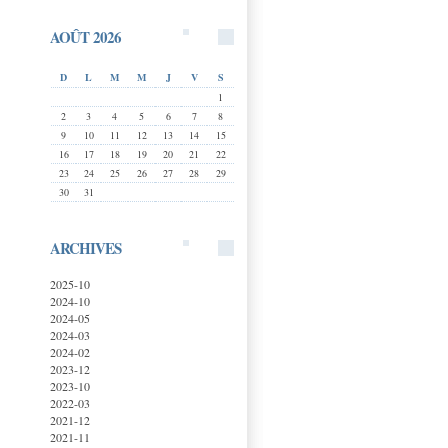
AOÛT 2026
D
L
M
M
J
V
S
1
2
3
4
5
6
7
8
9
10
11
12
13
14
15
16
17
18
19
20
21
22
23
24
25
26
27
28
29
30
31
ARCHIVES
2025-10
2024-10
2024-05
2024-03
2024-02
2023-12
2023-10
2022-03
2021-12
2021-11