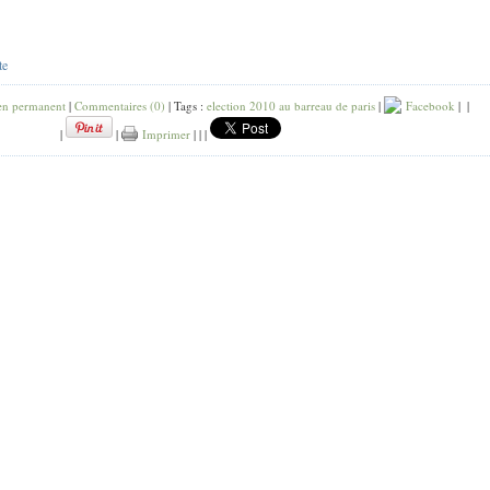
te
en permanent
|
Commentaires (0)
| Tags :
election 2010 au barreau de paris
|
Facebook
|
|
|
|
Imprimer
|
|
|