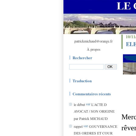
10/11
patrickmichaud@orange.fr
ELE
À propos
Rechercher
Traduction
Commentaires récents
sur
le début
L'ACTE D
AVOCAT / SON ORIGINE
Merci
par Patrick MICHAUD
sur
rêve
rappel
GOUVERNANCE
DES ORDRES ET COUR