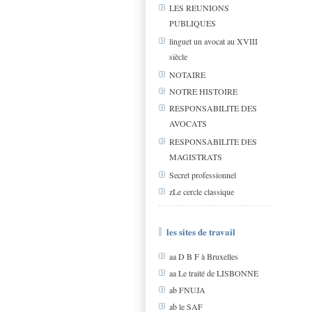
LES REUNIONS
PUBLIQUES
linguet un avocat au XVIII
siècle
NOTAIRE
NOTRE HISTOIRE
RESPONSABILITE DES
AVOCATS
RESPONSABILITE DES
MAGISTRATS
Secret professionnel
zLe cercle classique
les sites de travail
aa D B F à Bruxelles
aa Le traité de LISBONNE
ab FNUJA
ab le SAF