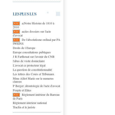
LES PLUS LUS
a)Notre Histoire de 1810 à
2010
aa)les dossiers sur l'acte
d'avocat
De l'absolutisme ordinal par PA
IWEINS
Droits de l Europe
Europe consultations publiques
J R Farthouat sur l'avenir du CNB
l'abus de visite domicilaire
L'avocat ce protecteur légal
La question de constitutionnalité
Les lettres des Cours et Tribunaux
Mme Alliot Marie sur le numerus
clausus
P Berger: déontologie de l'acte d'avocat
Peuple et Elites
Réglement intérieur du Barreau
de Paris
Réglement interieur national
Tracfin et le juriste