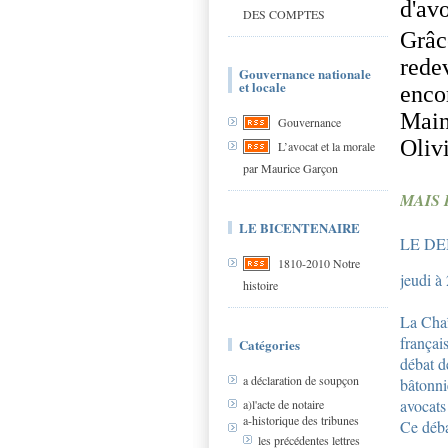
d'av
DES COMPTES
Grâc
rede
Gouvernance nationale
et locale
enco
Main
Gouvernance
Oliv
L’avocat et la morale
par Maurice Garçon
MAIS 
LE BICENTENAIRE
LE DE
1810-2010 Notre
jeudi à
histoire
La Chaî
français
Catégories
débat de
a déclaration de soupçon
bâtonni
avocats
a)l'acte de notaire
a-historique des tribunes
Ce déba
les précédentes lettres