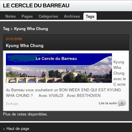
LE CERCLE DU BARREAU
Notes
Pages
Catégories
Archives
Tags
Tag > Kyung Wha Chung
31/01/2008
Kyung Wha Chung
Kyung
Wha
Chung
avec le
C ercle
du Barreau vous souhaitent un BON WEEK END QUI EST KYUNG
WHA CHUNG ? Avec VIVALDI Avec BEETHOVEN
Lire la suite
0
Écrit par
.
Plus de notes disponibles.
> Haut de page