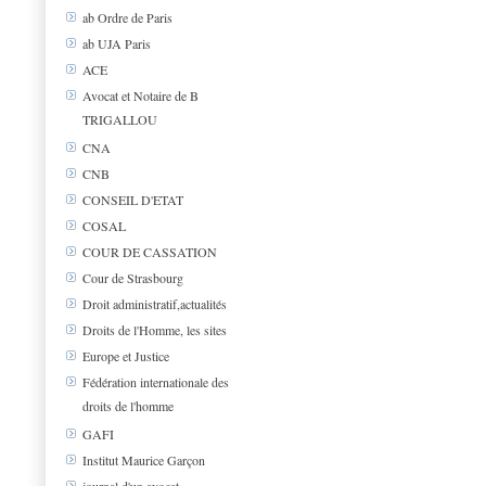
ab Ordre de Paris
ab UJA Paris
ACE
Avocat et Notaire de B
TRIGALLOU
CNA
CNB
CONSEIL D'ETAT
COSAL
COUR DE CASSATION
Cour de Strasbourg
Droit administratif,actualités
Droits de l'Homme, les sites
Europe et Justice
Fédération internationale des
droits de l'homme
GAFI
Institut Maurice Garçon