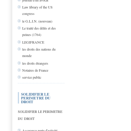
journal d'un avocat
Law library of the US
congress
le G.L.I.N. (nouveau)
Le traité des délits et des
peines (1764)
LEGIFRANCE
les droits des nations du
monde
les droits étrangers
Notaires de France
service public
SOLIDIFIER LE
PERIMETRE DU
DROIT
SOLIDIFIER LE PERIMETRE
DU DROIT
Assurance perte d'activité