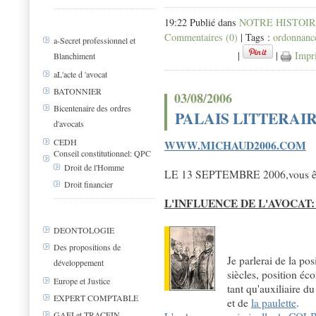
19:22 Publié dans
NOTRE HISTOI
Commentaires (0)
| Tags :
ordonnance
a-Secret professionnel et
|
|
Impr
Blanchiment
aL'acte d 'avocat
BATONNIER
03/08/2006
Bicentenaire des ordres
PALAIS LITTERAIR
d'avocats
CEDH
WWW.MICHAUD2006.COM
Conseil constitutionnel: QPC
Droit de l'Homme
LE 13 SEPTEMBRE 2006,vous êtes i
Droit financier
L'INFLUENCE DE L'AVOCAT:
DEONTOLOGIE
Des propositions de
Je parlerai de la po
développement
siècles, position é
Europe et Justice
tant qu'auxiliaire d
EXPERT COMPTABLE
et de
la paulette
.
GAFI et TRACFIN