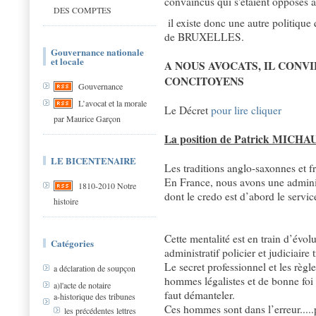
convaincus qui s'étaient opposés à
DES COMPTES
il existe donc une autre politique 
de BRUXELLES.
Gouvernance nationale
et locale
A NOUS AVOCATS, IL CONV
CONCITOYENS
Gouvernance
L’avocat et la morale
Le Décret
pour lire cliquer
par Maurice Garçon
La position de Patrick MICHA
LE BICENTENAIRE
Les traditions anglo-saxonnes et fr
En France, nous avons une adminis
1810-2010 Notre
dont le credo est d’abord le servic
histoire
Cette mentalité est en train d’évol
Catégories
administratif policier et judiciaire 
Le secret professionnel et les règl
a déclaration de soupçon
hommes légalistes et de bonne foi 
a)l'acte de notaire
faut démanteler.
a-historique des tribunes
Ces hommes sont dans l’erreur.....po
les précédentes lettres