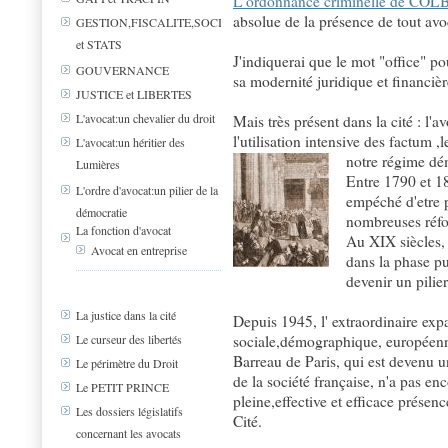
L'ordonnance criminelle de CO
absolue de la présence de tout avo
GESTION,FISCALITE,SOCIAL
et STATS
J'indiquerai que le mot "office" p
GOUVERNANCE
sa modernité juridique et financière
JUSTICE et LIBERTES
L'avocat:un chevalier du droit
Mais très présent dans la cité : l'a
l'utilisation intensive des factum 
L'avocat:un héritier des
notre régime dé
Lumières
Entre 1790 et 18
L'ordre d'avocat:un pilier de la
empéché d'etre p
démocratie
nombreuses réfo
La fonction d'avocat
Au XIX siècles, 
Avocat en entreprise
dans la phase pu
devenir un pilie
La justice dans la cité
Depuis 1945, l' extraordinaire exp
sociale,démographique, européenne
Le curseur des libertés
Barreau de Paris, qui est devenu u
Le périmètre du Droit
de la société française, n'a pas en
Le PETIT PRINCE
pleine,effective et efficace présen
Les dossiers législatifs
Cité.
concernant les avocats