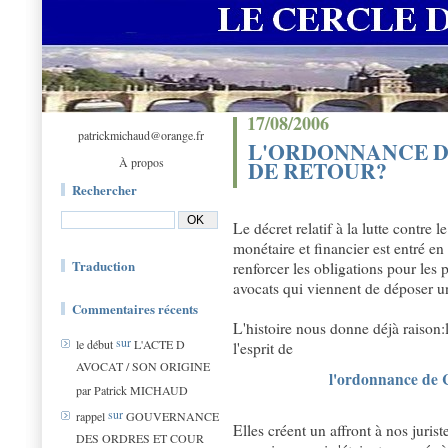
17/08/2006
patrickmichaud@orange.fr
L'ORDONNANCE D
À propos
DE RETOUR?
Rechercher
Le décret relatif à la lutte contre
monétaire et financier est entré en
Traduction
renforcer les obligations pour les p
avocats qui viennent de déposer u
Commentaires récents
L'histoire nous donne déjà raison:l
sur
le début
L'ACTE D
l'esprit de
AVOCAT / SON ORIGINE
l'ordonnance de C
par Patrick MICHAUD
sur
rappel
GOUVERNANCE
Elles créent un affront à nos juri
DES ORDRES ET COUR