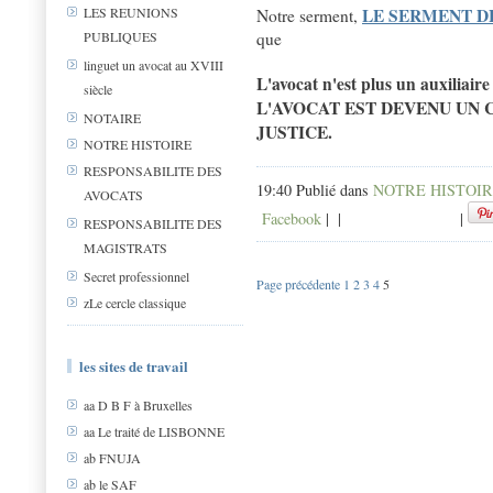
LE SERMENT D
LES REUNIONS
Notre serment,
PUBLIQUES
que
linguet un avocat au XVIII
L'avocat n'est plus un auxiliaire 
siècle
L'AVOCAT EST DEVENU UN 
NOTAIRE
JUSTICE.
NOTRE HISTOIRE
RESPONSABILITE DES
19:40 Publié dans
NOTRE HISTOI
AVOCATS
Facebook
|
|
|
RESPONSABILITE DES
MAGISTRATS
Secret professionnel
Page précédente
1
2
3
4
5
zLe cercle classique
les sites de travail
aa D B F à Bruxelles
aa Le traité de LISBONNE
ab FNUJA
ab le SAF