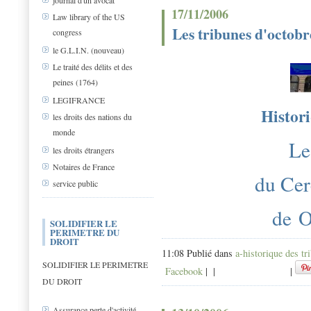
journal d'un avocat
17/11/2006
Law library of the US
Les tribunes d'octobr
congress
le G.L.I.N. (nouveau)
Le traité des délits et des
peines (1764)
LEGIFRANCE
Histori
les droits des nations du
monde
Le
les droits étrangers
Notaires de France
du Cer
service public
de O
SOLIDIFIER LE
PERIMETRE DU
DROIT
11:08 Publié dans
a-historique des tr
SOLIDIFIER LE PERIMETRE
Facebook
|
|
|
DU DROIT
Assurance perte d'activité