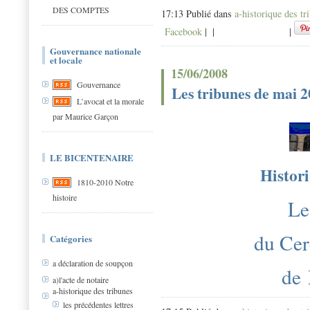
DES COMPTES
17:13 Publié dans
a-historique des tr
Facebook
|
|
|
Gouvernance nationale
et locale
15/06/2008
Gouvernance
Les tribunes de mai 
L’avocat et la morale
par Maurice Garçon
LE BICENTENAIRE
Histori
1810-2010 Notre
histoire
Le
du Cer
Catégories
a déclaration de soupçon
de
a)l'acte de notaire
a-historique des tribunes
les précédentes lettres