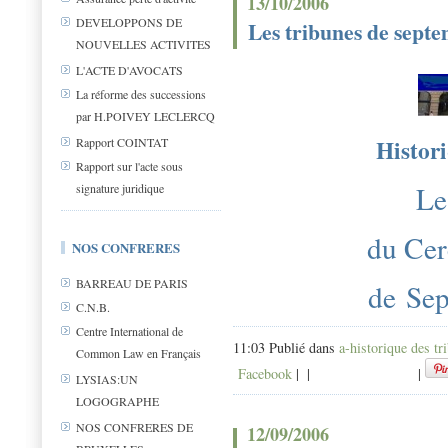
13/10/2006
DEVELOPPONS DE
Les tribunes de sept
NOUVELLES ACTIVITES
L'ACTE D'AVOCATS
La réforme des successions
par H.POIVEY LECLERCQ
Histori
Rapport COINTAT
Rapport sur l'acte sous
Le
signature juridique
du Cer
NOS CONFRERES
BARREAU DE PARIS
de Se
C.N.B.
Centre International de
11:03 Publié dans
a-historique des tr
Common Law en Français
Facebook
|
|
|
LYSIAS:UN
LOGOGRAPHE
NOS CONFRERES DE
12/09/2006