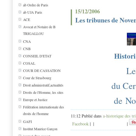
ab Ordre de Paris
15/12/2006
ab UJA Paris
Les tribunes de Nov
ACE
Avocat et Notaire de B
TRIGALLOU
CNA
CNB
Histori
CONSEIL D'ETAT
COSAL
Le
COUR DE CASSATION
Cour de Strasbourg
du Cer
Droit administratif,actualités
Droits de l'Homme, les sites
de N
Europe et Justice
Fédération internationale des
droits de l'homme
11:12 Publié dans
a-historique des tr
GAFI
Facebook
|
|
|
Institut Maurice Garçon