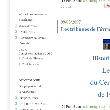
17:15 Publié dans
a-historique des tr
Facebook
|
|
|
a-Secret professionnel et
Blanchiment
09/03/2007
aL'acte d 'avocat
Les tribunes de Févri
BATONNIER
Bicentenaire des ordres
d'avocats
CEDH
Conseil constitutionnel: QPC
Histori
Droit de l'Homme
Droit financier
Le
du Cer
DEONTOLOGIE
Des propositions de
de 
développement
Europe et Justice
EXPERT COMPTABLE
11:21 Publié dans
a-historique des tr
GAFI et TRACFIN