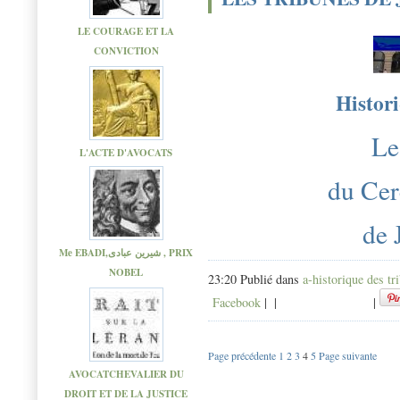
LE COURAGE ET LA
CONVICTION
Histori
Le
L'ACTE D'AVOCATS
du Cer
de
Me EBADI,شیرین عبادی , PRIX
NOBEL
23:20 Publié dans
a-historique des tr
Facebook
|
|
|
Page précédente
1
2
3
4
5
Page suivante
AVOCATCHEVALIER DU
DROIT ET DE LA JUSTICE