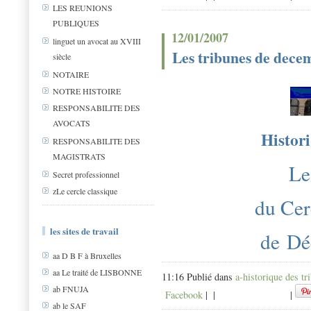
LES REUNIONS
PUBLIQUES
12/01/2007
linguet un avocat au XVIII
Les tribunes de dece
siècle
NOTAIRE
NOTRE HISTOIRE
RESPONSABILITE DES
AVOCATS
Histori
RESPONSABILITE DES
MAGISTRATS
Le
Secret professionnel
zLe cercle classique
du Cer
les sites de travail
de D
aa D B F à Bruxelles
aa Le traité de LISBONNE
11:16 Publié dans
a-historique des tr
ab FNUJA
Facebook
|
|
|
ab le SAF