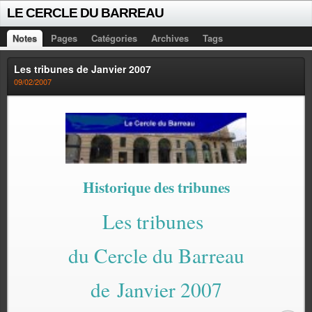
LE CERCLE DU BARREAU
Notes
Pages
Catégories
Archives
Tags
Les tribunes de Janvier 2007
09/02/2007
Historique des tribunes
Les tribunes
du Cercle du Barreau
de Janvier 2007