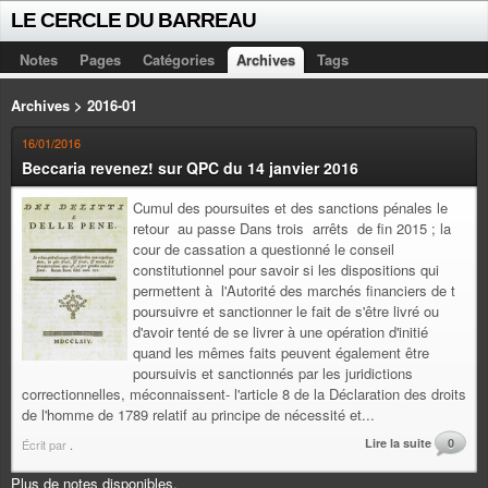
LE CERCLE DU BARREAU
Notes
Pages
Catégories
Archives
Tags
Archives > 2016-01
16/01/2016
Beccaria revenez! sur QPC du 14 janvier 2016
Cumul des poursuites et des sanctions pénales le
retour au passe Dans trois arrêts de fin 2015 ; la
cour de cassation a questionné le conseil
constitutionnel pour savoir si les dispositions qui
permettent à l'Autorité des marchés financiers de t
poursuivre et sanctionner le fait de s'être livré ou
d'avoir tenté de se livrer à une opération d'initié
quand les mêmes faits peuvent également être
poursuivis et sanctionnés par les juridictions
correctionnelles, méconnaissent- l'article 8 de la Déclaration des droits
de l'homme de 1789 relatif au principe de nécessité et...
Lire la suite
0
Écrit par
.
Plus de notes disponibles.